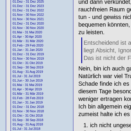
und dann verkündet,
01.Dez - 31 Dez 2025
01.Dez - 31 Dez 2023
rauchfreien Raum ge
01.Dez - 31 Dez 2022
01.Nov - 30 Nov 2022
tun - und gewiss ni
01.Nov - 30 Nov 2021
bequemen könnten, 
01.Dez - 31 Dez 2020
01.Nov - 30 Nov 2020
zu leisten.
01.Mai - 31 Mai 2020
01.Apr - 30 Apr 2020
01.Mär - 31 Mär 2020
Entscheidend ist a
01.Feb - 29 Feb 2020
liegt Absicht, Ign
01.Jan - 31 Jan 2020
01.Dez - 31 Dez 2019
Das ist nicht der F
01.Nov - 30 Nov 2019
01.Okt - 31 Okt 2019
Nein, bin ich auch g
01.Sep - 30 Sep 2019
01.Aug - 31 Aug 2019
Natürlich war viel 
01.Jul - 31 Jul 2019
01.Jun - 30 Jun 2019
Schade finde ich es 
01.Mai - 31 Mai 2019
01.Apr - 30 Apr 2019
diesem Tage besonde
01.Mär - 31 Mär 2019
weniger ertragen ko
01.Feb - 28 Feb 2019
01.Jan - 31 Jan 2019
Ich bin allgemein e
01.Dez - 31 Dez 2018
01.Nov - 30 Nov 2018
zumeist halte ich es
01.Okt - 31 Okt 2018
01.Sep - 30 Sep 2018
ich nicht ungesel
01.Aug - 31 Aug 2018
01.Jul - 31 Jul 2018