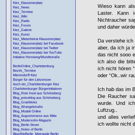
Kiez_Klausenerplatz
Wieso kann als
Kiez_News
Kiez_Termine
Laster. Kann 
Kiez_Wiki
Nichtraucher sa
Kiez_Radio
Kiez_Forum
und daher würde
Kiez_Galerie
Kiez_Kunst
Kiez_Mieterbeirat Klausenerplatz
Da verstehe ich 
Kiez_Klausenerplatz bei Facebook
aber, da ich ja 
Kiez_Klausenerplatz bei Twitter
Kiez_Klausenerplatz bei YouTube
das nicht sooo 
Initiative Horstweg/Wundtstraße
ich also die bi
BerlinOnline_Charlottenburg
ich nicht hören
Bezirk_Termine
oder “Ok..wir ra
Mierendorff-Kiez
Bürger für den Lietzensee
Auch ein_Charlottenburger Kiez
Ich hab das im 
Charlottenburger Bürgerinitiativen
Blog_Rote Insel aus Schöneberg
Die Raucher sa
Blog_potseblog aus Schöneberg
wurde. Und ich
Blog_Graefekiez
Blog_Wrangelstraße
Luftzug..
Blog_Moabit Online
Blog_Auguststrasse aus Mitte
und alles verli
Blog_Modersohn-Magazin
ich wollte nicht 
Blog_Berlin Street
Blog_Notes of Berlin
Blog@inBerlin_Metropole Berlin