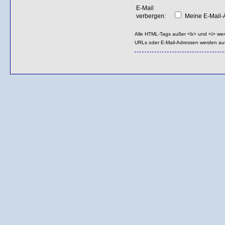
E-Mail
verbergen:
Meine E-Mail-A
Alle HTML-Tags außer <b> und <i> we
URLs oder E-Mail-Adressen werden au