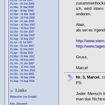
01.Jul - 31 Jul 2008
zusammenhocken 
01.Jun - 30 Jun 2008
01.Mai - 31 Mai 2008
ich, wird inter
01.Apr - 30 Apr 2008
anderen.
01.Mär - 31 Mär 2008
01.Feb - 29 Feb 2008
01.Jan - 31 Jan 2008
Aber,
01.Dez - 31 Dez 2007
01.Nov - 30 Nov 2007
als sei es irgen
01.Okt - 31 Okt 2007
01.Sep - 30 Sep 2007
01.Aug - 31 Aug 2007
http://www.stern.
01.Jul - 31 Jul 2007
http://www.tages
01.Jun - 30 Jun 2007
01.Mai - 31 Mai 2007
01.Apr - 30 Apr 2007
Gruss,
01.Mär - 31 Mär 2007
01.Feb - 28 Feb 2007
01.Jan - 31 Jan 2007
01.Dez - 31 Dez 2006
Marcel
01.Nov - 30 Nov 2006
01.Okt - 31 Okt 2006
Nr. 3, Marcel
,
31
01.Sep - 30 Sep 2006
01.Aug - 31 Aug 2006
PS:
Links
Jeder Mensch ko
Blogsuche (via Google)
man das Nichtra
Kiez_Netzwerk