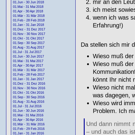
mir an den Leut
01.Jun - 30 Jun 2018
01.Mai - 31 Mai 2018
ich meist sowie
01.Apr - 30 Apr 2018
01.Mär - 31 Mär 2018
wenn ich was sa
01.Feb - 28 Feb 2018
Erfahrung!)
01.Jan - 31 Jan 2018
01.Dez - 31 Dez 2017
01.Nov - 30 Nov 2017
01.Okt - 31 Okt 2017
01.Sep - 30 Sep 2017
Da stellen sich mir 
01.Aug - 31 Aug 2017
01.Jul - 31 Jul 2017
Wieso muß der N
01.Jun - 30 Jun 2017
01.Mai - 31 Mai 2017
Wieso muß der 
01.Apr - 30 Apr 2017
01.Mär - 31 Mär 2017
Kommunikationfä
01.Feb - 28 Feb 2017
könnt Ihr nicht
01.Jan - 31 Jan 2017
01.Dez - 31 Dez 2016
Wieso nicht ma
01.Nov - 30 Nov 2016
01.Okt - 31 Okt 2016
was dagegen, w
01.Sep - 30 Sep 2016
Wieso wird imm
01.Aug - 31 Aug 2016
01.Jul - 31 Jul 2016
Problem. Ich ma
01.Jun - 30 Jun 2016
01.Mai - 31 Mai 2016
01.Apr - 30 Apr 2016
Und dann nimmt ma
01.Mär - 31 Mär 2016
01.Feb - 29 Feb 2016
– und auch das is
01.Jan - 31 Jan 2016