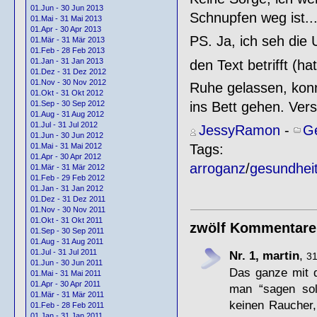
01.Jun - 30 Jun 2013
Schnupfen weg ist..
01.Mai - 31 Mai 2013
01.Apr - 30 Apr 2013
PS. Ja, ich seh die 
01.Mär - 31 Mär 2013
01.Feb - 28 Feb 2013
01.Jan - 31 Jan 2013
den Text betrifft (ha
01.Dez - 31 Dez 2012
01.Nov - 30 Nov 2012
Ruhe gelassen, konn
01.Okt - 31 Okt 2012
01.Sep - 30 Sep 2012
ins Bett gehen. Ver
01.Aug - 31 Aug 2012
01.Jul - 31 Jul 2012
JessyRamon
-
Ge
01.Jun - 30 Jun 2012
01.Mai - 31 Mai 2012
Tags:
01.Apr - 30 Apr 2012
arroganz
/
gesundhei
01.Mär - 31 Mär 2012
01.Feb - 29 Feb 2012
01.Jan - 31 Jan 2012
01.Dez - 31 Dez 2011
01.Nov - 30 Nov 2011
01.Okt - 31 Okt 2011
zwölf Kommentare
01.Sep - 30 Sep 2011
01.Aug - 31 Aug 2011
01.Jul - 31 Jul 2011
Nr. 1, martin
,
31
01.Jun - 30 Jun 2011
Das ganze mit d
01.Mai - 31 Mai 2011
01.Apr - 30 Apr 2011
man “sagen sol
01.Mär - 31 Mär 2011
keinen Raucher,
01.Feb - 28 Feb 2011
01.Jan - 31 Jan 2011