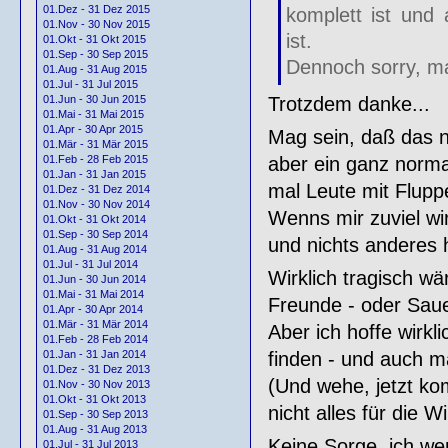
01.Dez - 31 Dez 2015
komplett ist und 
01.Nov - 30 Nov 2015
ist.
01.Okt - 31 Okt 2015
01.Sep - 30 Sep 2015
Dennoch sorry, m
01.Aug - 31 Aug 2015
01.Jul - 31 Jul 2015
Trotzdem danke...
01.Jun - 30 Jun 2015
01.Mai - 31 Mai 2015
01.Apr - 30 Apr 2015
Mag sein, daß das nu
01.Mär - 31 Mär 2015
aber ein ganz norma
01.Feb - 28 Feb 2015
01.Jan - 31 Jan 2015
mal Leute mit Flupp
01.Dez - 31 Dez 2014
01.Nov - 30 Nov 2014
Wenns mir zuviel wi
01.Okt - 31 Okt 2014
01.Sep - 30 Sep 2014
und nichts anderes 
01.Aug - 31 Aug 2014
01.Jul - 31 Jul 2014
Wirklich tragisch w
01.Jun - 30 Jun 2014
01.Mai - 31 Mai 2014
Freunde - oder Sauer
01.Apr - 30 Apr 2014
01.Mär - 31 Mär 2014
Aber ich hoffe wirkl
01.Feb - 28 Feb 2014
finden - und auch m
01.Jan - 31 Jan 2014
01.Dez - 31 Dez 2013
(Und wehe, jetzt ko
01.Nov - 30 Nov 2013
01.Okt - 31 Okt 2013
nicht alles für die Wi
01.Sep - 30 Sep 2013
01.Aug - 31 Aug 2013
Keine Sorge, ich we
01.Jul - 31 Jul 2013