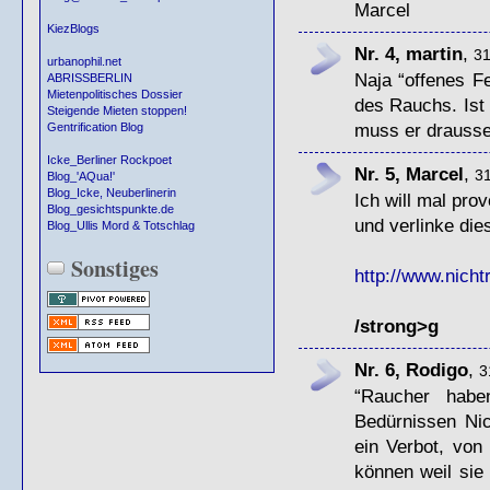
Marcel
KiezBlogs
Nr. 4, martin
,
31
urbanophil.net
Naja “offenes Fe
ABRISSBERLIN
Mietenpolitisches Dossier
des Rauchs. Ist 
Steigende Mieten stoppen!
muss er drausse
Gentrification Blog
Icke_Berliner Rockpoet
Nr. 5, Marcel
,
31
Blog_'AQua!'
Blog_Icke, Neuberlinerin
Ich will mal prov
Blog_gesichtspunkte.de
und verlinke die
Blog_Ullis Mord & Totschlag
Sonstiges
http://www.nicht
/strong>g
Nr. 6, Rodigo
,
3
“Raucher habe
Bedürnissen Nic
ein Verbot, vo
können weil sie