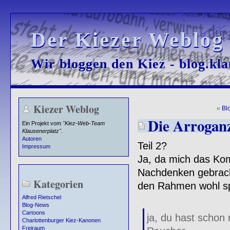
Der Kiezer Weblog
Der Kiezer Weblog
Wir bloggen den Kiez - blog.kla
Wir bloggen den Kiez - blog.kla
Kiezer Weblog
«
Bl
Die Arroganz
Ein Projekt vom
"Kiez-Web-Team
Klausenerplatz"
.
Autoren
Teil 2?
Impressum
Ja, da mich das K
Nachdenken gebrach
Kategorien
den Rahmen wohl s
Alfred Rietschel
Blog-News
Cartoons
ja, du hast schon 
Charlottenburger Kiez-Kanonen
Freiraum