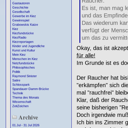
Raucher.
Gastautoren
Es ist, man mag l
Geschichte
Gesellschaft
und das Empfinden
Gewerbe im Kiez
Gewinnspiel
Das wiederum kan
Grabowskis Katze
verfügt der Mensc
Kiez
Kiezfundstücke
um das zu vermitt
KiezRadio
Kiezreportagen
Kinder und Jugendliche
Okay, das ist akzepti
Kunst und Kultur
für alle!
Mein Kiez
Menschen im Kiez
Im Grunde ist es do
Netzfundstücke
Philosophisches
Politik
Raymond Sinister
Der Raucher hat bish
Satire
"erkämpfen" sich di
Schlosspark
Spandauer-Damm-Brücke
mal "rauchfrei" blei
Technik
Thema des Monats
Klar, daß der Rauch
Wissenschaft
seine bisherigen "R
ZeitZeichen
Doch irgendwie muß 
Archive
Ich bin ins Zimme
01.Jul - 31 Jul 2026