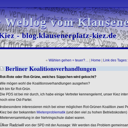
r Weblog vom Klausene
r Weblog vom Klausene
iez - blog.klausenerplatz-kiez.de
iez - blog.klausenerplatz-kiez.de
«
Wählen gehen = teuer?…
|
Home
|
Link des Tages
Berliner Koalitionsverhandlungen
Rot-Rote oder Rot-Grüne, welches Süppchen wird gekocht?
Wie mögen wohl die Koalitionsverhandlungen ausgehen?
Ich bin für Rot-Grün.
Die PDS ist bei mir durch, ich habe einige Vertreter kennengelernt, unser Kiez intere
noch eine Ost-Partei.
Insbesondere interessieren mich bei einer möglichen Rot-Grünen Koalition zwei 
Kiez bei der bekannten
Mietenproblematik
(und den viel zu hohen Betriebskosten) 
Mieterversammlung in der Nehringschule dabei waren.
Ülker Radziwill
von der SPD mit der Aussage: Wir werden das Problem gemeinsam 