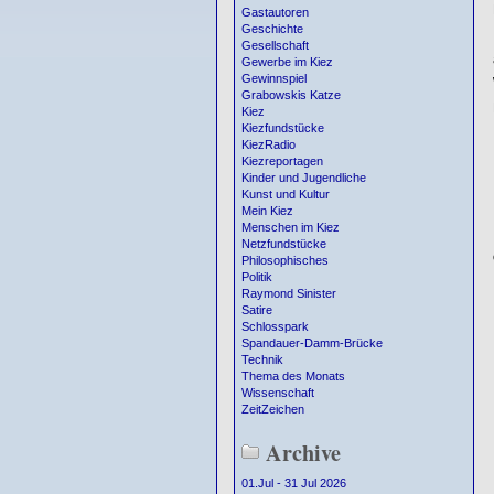
Gastautoren
Geschichte
Gesellschaft
Gewerbe im Kiez
Gewinnspiel
Grabowskis Katze
Kiez
Kiezfundstücke
KiezRadio
Kiezreportagen
Kinder und Jugendliche
Kunst und Kultur
Mein Kiez
Menschen im Kiez
Netzfundstücke
Philosophisches
Politik
Raymond Sinister
Satire
Schlosspark
Spandauer-Damm-Brücke
Technik
Thema des Monats
Wissenschaft
ZeitZeichen
Archive
01.Jul - 31 Jul 2026