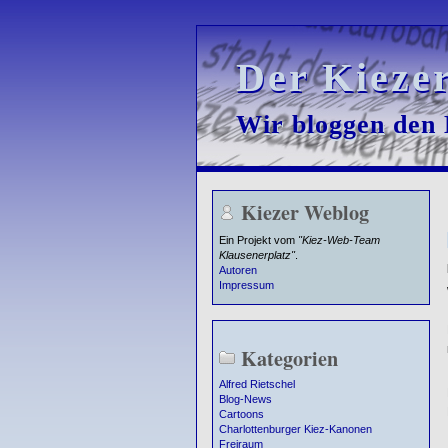
Der Kieze
Der Kieze
Wir bloggen den K
Wir bloggen den K
Kiezer Weblog
Ein Projekt vom
"Kiez-Web-Team
Klausenerplatz"
.
Autoren
Impressum
Kategorien
Alfred Rietschel
Blog-News
Cartoons
Charlottenburger Kiez-Kanonen
Freiraum