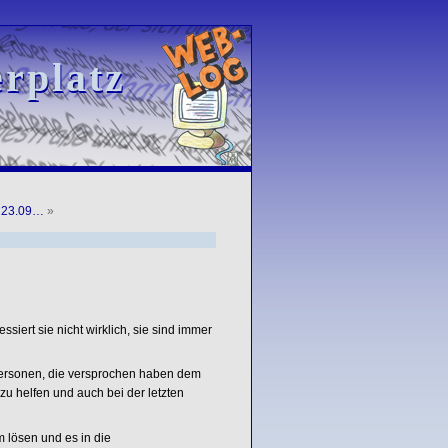
rplatz
rplatz
: 23.09…
»
ssiert sie nicht wirklich, sie sind immer
Personen, die versprochen haben dem
zu helfen und auch bei der letzten
lösen und es in die