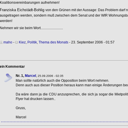
Koalitionsvereinbarungen aufnehmen!
Franziska Eichstädt-Bohlig
von den Grünen mit der Aussage: Das Problem darf n
ausgetragen werden, sondern muß zwischen dem Senat und der WIR Wohnungsbauge
werden!
Nehmen wir sie beim Wort..........................
maho
-
Kiez
,
Politik
,
Thema des Monats
- 23. September 2006 - 01:57
ein Kommentar
Nr. 1,
Marcel
,
25.09.2006 - 02:35
Man sollte natürlich auch die Opposition beim Wort nehmen.
Denn auch aus dieser Position heraus kann man einige Änderungen be
Da wäre dann ja die
CDU
anzusprechen, die sich ja sogar die Mietpolit
Flyer hat drucken lassen..
Gruss,
Marcel