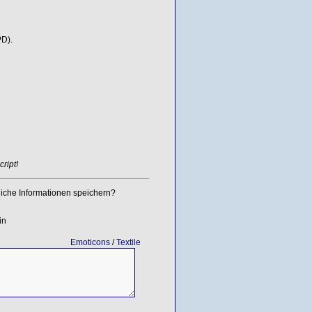
PD
).
ript!
iche Informationen speichern?
in
Emoticons
/
Textile