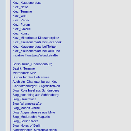
Kiez_Klausenerplatz
Kiez_News
Kiez_Termine
Kiez_Wiki
Kiez_Radio
Kiez_Forum
Kiez_Galerie
Kiez_Kunst
Kiez_Mieterbeirat Klausenerplatz
Kiez_Klausenerplatz bei Facebook
Kiez_Klausenerplatz bei Twitter
Kiez_Klausenerplatz bei YouTube
Initiative Horstweg/Wundtstraße
BerlinOnline_Charlottenburg
Bezirk_Termine
Mierendorff-Kiez
Bürger für den Lietzensee
Auch ein_Charlottenburger Kiez
Charlottenburger Bürgerinitiativen
Blog_Rote Insel aus Schöneberg
Blog_potseblog aus Schöneberg
Blog_Graefekiez
Blog_Wrangelstraße
Blog_Moabit Online
Blog_Auguststrasse aus Mitte
Blog_Modersohn-Magazin
Blog_Berlin Street
Blog_Notes of Berlin
Blog@inBerlin_Metropole Berlin