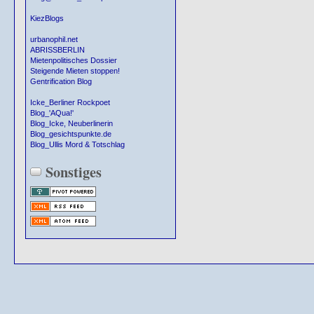
KiezBlogs
urbanophil.net
ABRISSBERLIN
Mietenpolitisches Dossier
Steigende Mieten stoppen!
Gentrification Blog
Icke_Berliner Rockpoet
Blog_'AQua!'
Blog_Icke, Neuberlinerin
Blog_gesichtspunkte.de
Blog_Ullis Mord & Totschlag
Sonstiges