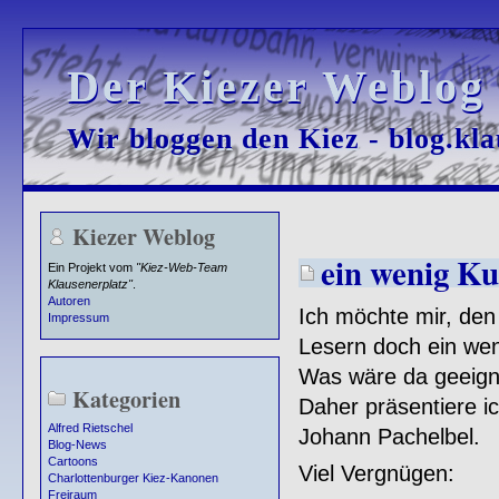
Der Kiezer Weblog
Der Kiezer Weblog
Wir bloggen den Kiez - blog.kla
Wir bloggen den Kiez - blog.kla
Kiezer Weblog
ein wenig Ku
Ein Projekt vom
"Kiez-Web-Team
Klausenerplatz"
.
Autoren
Ich möchte mir, den
Impressum
Lesern doch ein wen
Was wäre da geeigne
Kategorien
Daher präsentiere i
Alfred Rietschel
Johann Pachelbel.
Blog-News
Cartoons
Viel Vergnügen:
Charlottenburger Kiez-Kanonen
Freiraum