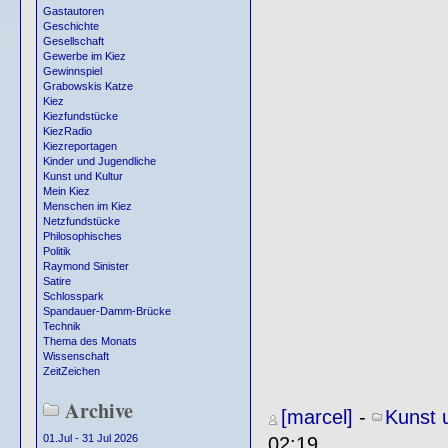
Gastautoren
Geschichte
Gesellschaft
Gewerbe im Kiez
Gewinnspiel
Grabowskis Katze
Kiez
Kiezfundstücke
KiezRadio
Kiezreportagen
Kinder und Jugendliche
Kunst und Kultur
Mein Kiez
Menschen im Kiez
Netzfundstücke
Philosophisches
Politik
Raymond Sinister
Satire
Schlosspark
Spandauer-Damm-Brücke
Technik
Thema des Monats
Wissenschaft
ZeitZeichen
Archive
[marcel]
-
Kunst 
01.Jul - 31 Jul 2026
02:19