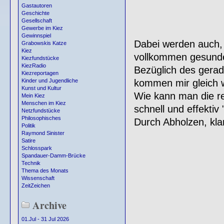
Gastautoren
Geschichte
Gesellschaft
Gewerbe im Kiez
Gewinnspiel
Dabei werden auch, 
Grabowskis Katze
Kiez
vollkommen gesunde
Kiezfundstücke
KiezRadio
Bezüglich des gerad
Kiezreportagen
kommen mir gleich 
Kinder und Jugendliche
Kunst und Kultur
Wie kann man die r
Mein Kiez
Menschen im Kiez
schnell und effektiv
Netzfundstücke
Philosophisches
Durch Abholzen, kla
Politik
Raymond Sinister
Satire
Schlosspark
Spandauer-Damm-Brücke
Technik
Thema des Monats
Wissenschaft
ZeitZeichen
Archive
01.Jul - 31 Jul 2026