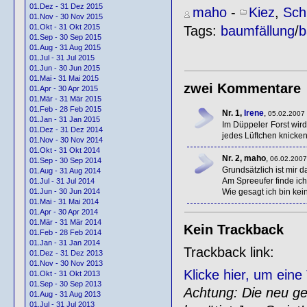
01.Dez - 31 Dez 2015
maho
-
Kiez
,
Sch
01.Nov - 30 Nov 2015
01.Okt - 31 Okt 2015
Tags:
baumfällung
/
b
01.Sep - 30 Sep 2015
01.Aug - 31 Aug 2015
01.Jul - 31 Jul 2015
01.Jun - 30 Jun 2015
01.Mai - 31 Mai 2015
zwei Kommentare
01.Apr - 30 Apr 2015
01.Mär - 31 Mär 2015
01.Feb - 28 Feb 2015
Nr. 1,
Irene
,
05.02.2007 
01.Jan - 31 Jan 2015
Im Düppeler Forst wir
01.Dez - 31 Dez 2014
jedes Lüftchen knicken
01.Nov - 30 Nov 2014
01.Okt - 31 Okt 2014
Nr. 2, maho
,
06.02.2007
01.Sep - 30 Sep 2014
Grundsätzlich ist mir da
01.Aug - 31 Aug 2014
Am Spreeufer finde ich 
01.Jul - 31 Jul 2014
Wie gesagt ich bin ke
01.Jun - 30 Jun 2014
01.Mai - 31 Mai 2014
01.Apr - 30 Apr 2014
01.Mär - 31 Mär 2014
Kein Trackback
01.Feb - 28 Feb 2014
01.Jan - 31 Jan 2014
Trackback link:
01.Dez - 31 Dez 2013
01.Nov - 30 Nov 2013
Klicke hier, um ein
01.Okt - 31 Okt 2013
01.Sep - 30 Sep 2013
Achtung: Die neu gen
01.Aug - 31 Aug 2013
01.Jul - 31 Jul 2013