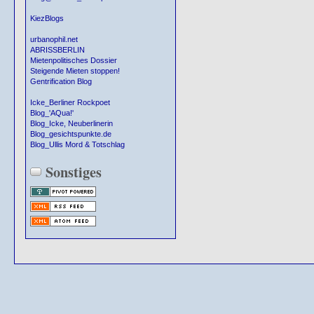
KiezBlogs
urbanophil.net
ABRISSBERLIN
Mietenpolitisches Dossier
Steigende Mieten stoppen!
Gentrification Blog
Icke_Berliner Rockpoet
Blog_'AQua!'
Blog_Icke, Neuberlinerin
Blog_gesichtspunkte.de
Blog_Ullis Mord & Totschlag
Sonstiges