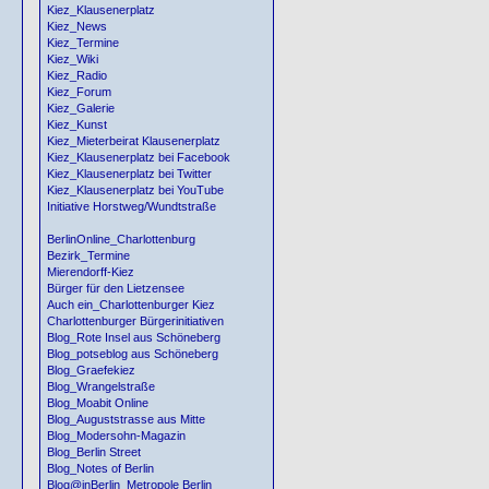
Kiez_Klausenerplatz
Kiez_News
Kiez_Termine
Kiez_Wiki
Kiez_Radio
Kiez_Forum
Kiez_Galerie
Kiez_Kunst
Kiez_Mieterbeirat Klausenerplatz
Kiez_Klausenerplatz bei Facebook
Kiez_Klausenerplatz bei Twitter
Kiez_Klausenerplatz bei YouTube
Initiative Horstweg/Wundtstraße
BerlinOnline_Charlottenburg
Bezirk_Termine
Mierendorff-Kiez
Bürger für den Lietzensee
Auch ein_Charlottenburger Kiez
Charlottenburger Bürgerinitiativen
Blog_Rote Insel aus Schöneberg
Blog_potseblog aus Schöneberg
Blog_Graefekiez
Blog_Wrangelstraße
Blog_Moabit Online
Blog_Auguststrasse aus Mitte
Blog_Modersohn-Magazin
Blog_Berlin Street
Blog_Notes of Berlin
Blog@inBerlin_Metropole Berlin