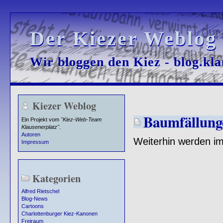
Der Kiezer Weblog
Der Kiezer Weblog
Wir bloggen den Kiez - blog.kla
Wir bloggen den Kiez - blog.kla
Kiezer Weblog
Baumfällung
Ein Projekt vom
"Kiez-Web-Team
Klausenerplatz"
.
Autoren
Weiterhin werden im
Impressum
Kategorien
Alfred Rietschel
Blog-News
Cartoons
Charlottenburger Kiez-Kanonen
Freiraum