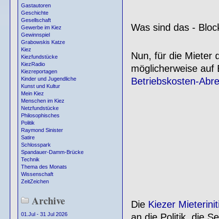
Gastautoren
Geschichte
Gesellschaft
Was sind das - Blo
Gewerbe im Kiez
Gewinnspiel
Grabowskis Katze
Kiez
Nun, für die Mieter
Kiezfundstücke
KiezRadio
möglicherweise auf B
Kiezreportagen
Betriebskosten-Abr
Kinder und Jugendliche
Kunst und Kultur
Mein Kiez
Menschen im Kiez
Netzfundstücke
Philosophisches
Politik
Raymond Sinister
Satire
Schlosspark
Spandauer-Damm-Brücke
Technik
Thema des Monats
Wissenschaft
ZeitZeichen
Archive
Die
Kiezer Mieterinit
01.Jul - 31 Jul 2026
an die Politik, die 