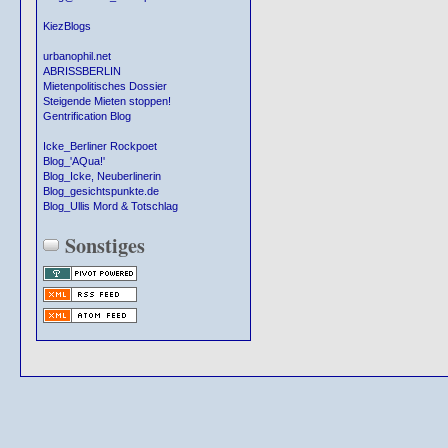
KiezBlogs
urbanophil.net
ABRISSBERLIN
Mietenpolitisches Dossier
Steigende Mieten stoppen!
Gentrification Blog
Icke_Berliner Rockpoet
Blog_'AQua!'
Blog_Icke, Neuberlinerin
Blog_gesichtspunkte.de
Blog_Ullis Mord & Totschlag
Sonstiges