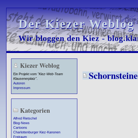
Der Kiezer Weblog
Der Kiezer Weblog
Wir bloggen den Kiez - blog.kla
Wir bloggen den Kiez - blog.kla
Kiezer Weblog
Schornsteine
Ein Projekt vom
"Kiez-Web-Team
Klausenerplatz"
.
Autoren
Impressum
Kategorien
Alfred Rietschel
Blog-News
Cartoons
Charlottenburger Kiez-Kanonen
Freiraum