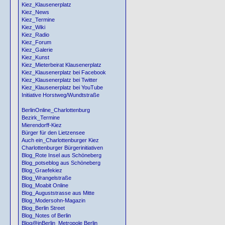
Kiez_Klausenerplatz
Kiez_News
Kiez_Termine
Kiez_Wiki
Kiez_Radio
Kiez_Forum
Kiez_Galerie
Kiez_Kunst
Kiez_Mieterbeirat Klausenerplatz
Kiez_Klausenerplatz bei Facebook
Kiez_Klausenerplatz bei Twitter
Kiez_Klausenerplatz bei YouTube
Initiative Horstweg/Wundtstraße
BerlinOnline_Charlottenburg
Bezirk_Termine
Mierendorff-Kiez
Bürger für den Lietzensee
Auch ein_Charlottenburger Kiez
Charlottenburger Bürgerinitiativen
Blog_Rote Insel aus Schöneberg
Blog_potseblog aus Schöneberg
Blog_Graefekiez
Blog_Wrangelstraße
Blog_Moabit Online
Blog_Auguststrasse aus Mitte
Blog_Modersohn-Magazin
Blog_Berlin Street
Blog_Notes of Berlin
Blog@inBerlin_Metropole Berlin