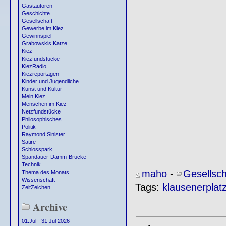
Gastautoren
Geschichte
Gesellschaft
Gewerbe im Kiez
Gewinnspiel
Grabowskis Katze
Kiez
Kiezfundstücke
KiezRadio
Kiezreportagen
Kinder und Jugendliche
Kunst und Kultur
Mein Kiez
Menschen im Kiez
Netzfundstücke
Philosophisches
Politik
Raymond Sinister
Satire
Schlosspark
Spandauer-Damm-Brücke
Technik
maho
-
Gesellsch
Thema des Monats
Wissenschaft
Tags:
klausenerplat
ZeitZeichen
Archive
01.Jul - 31 Jul 2026