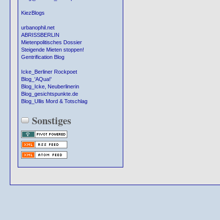
KiezBlogs
urbanophil.net
ABRISSBERLIN
Mietenpolitisches Dossier
Steigende Mieten stoppen!
Gentrification Blog
Icke_Berliner Rockpoet
Blog_'AQua!'
Blog_Icke, Neuberlinerin
Blog_gesichtspunkte.de
Blog_Ullis Mord & Totschlag
Sonstiges