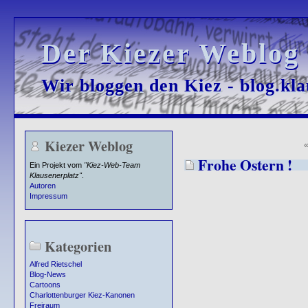
Der Kiezer Weblog
Der Kiezer Weblog
Wir bloggen den Kiez - blog.kla
Wir bloggen den Kiez - blog.kla
Kiezer Weblog
Frohe Ostern !
Ein Projekt vom
"Kiez-Web-Team
Klausenerplatz"
.
Autoren
Impressum
Kategorien
Alfred Rietschel
Blog-News
Cartoons
Charlottenburger Kiez-Kanonen
Freiraum