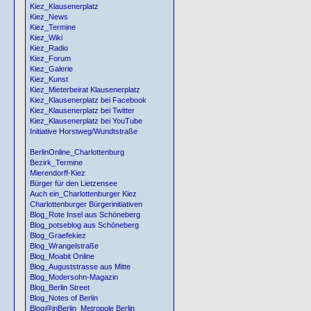
Kiez_Klausenerplatz
Kiez_News
Kiez_Termine
Kiez_Wiki
Kiez_Radio
Kiez_Forum
Kiez_Galerie
Kiez_Kunst
Kiez_Mieterbeirat Klausenerplatz
Kiez_Klausenerplatz bei Facebook
Kiez_Klausenerplatz bei Twitter
Kiez_Klausenerplatz bei YouTube
Initiative Horstweg/Wundtstraße
BerlinOnline_Charlottenburg
Bezirk_Termine
Mierendorff-Kiez
Bürger für den Lietzensee
Auch ein_Charlottenburger Kiez
Charlottenburger Bürgerinitiativen
Blog_Rote Insel aus Schöneberg
Blog_potseblog aus Schöneberg
Blog_Graefekiez
Blog_Wrangelstraße
Blog_Moabit Online
Blog_Auguststrasse aus Mitte
Blog_Modersohn-Magazin
Blog_Berlin Street
Blog_Notes of Berlin
Blog@inBerlin_Metropole Berlin