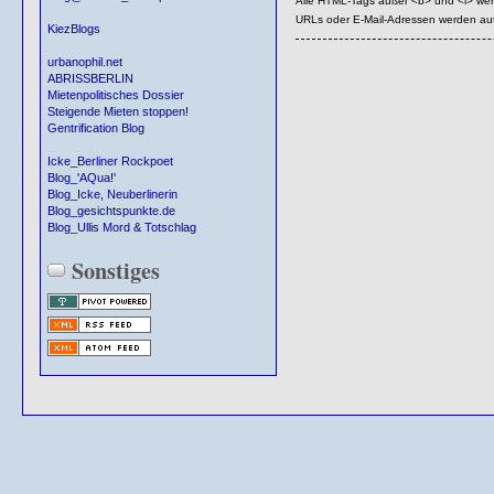
Alle HTML-Tags außer <b> und <i> we
URLs oder E-Mail-Adressen werden au
KiezBlogs
urbanophil.net
ABRISSBERLIN
Mietenpolitisches Dossier
Steigende Mieten stoppen!
Gentrification Blog
Icke_Berliner Rockpoet
Blog_'AQua!'
Blog_Icke, Neuberlinerin
Blog_gesichtspunkte.de
Blog_Ullis Mord & Totschlag
Sonstiges