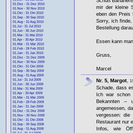
Schuß Bananensa
01.Dez - 31 Dez 2010
mir der kleine
01.Nov - 30 Nov 2010
eben den Preis 
01.Okt - 31 Okt 2010
01.Sep - 30 Sep 2010
Sorry, ich finde
01.Aug - 31 Aug 2010
01.Jul - 31 Jul 2010
Bestellung dara
01.Jun - 30 Jun 2010
01.Mai - 31 Mai 2010
01.Apr - 30 Apr 2010
Essen kann man d
01.Mär - 31 Mär 2010
01.Feb - 28 Feb 2010
01.Jan - 31 Jan 2010
Gruss,
01.Dez - 31 Dez 2009
01.Nov - 30 Nov 2009
01.Okt - 31 Okt 2009
Marcel
01.Sep - 30 Sep 2009
01.Aug - 31 Aug 2009
Nr. 5, Margot
,
01.Jul - 31 Jul 2009
1
01.Jun - 30 Jun 2009
Schade, dass es 
01.Mai - 31 Mai 2009
01.Apr - 30 Apr 2009
Ich war schon 
01.Mär - 31 Mär 2009
Bekannten – u
01.Feb - 28 Feb 2009
01.Jan - 31 Jan 2009
angemessen, das
01.Dez - 31 Dez 2008
vergessen: die 
01.Nov - 30 Nov 2008
01.Okt - 31 Okt 2008
Restaurant nur 
01.Sep - 30 Sep 2008
Infos, wie Öf
01.Aug - 31 Aug 2008