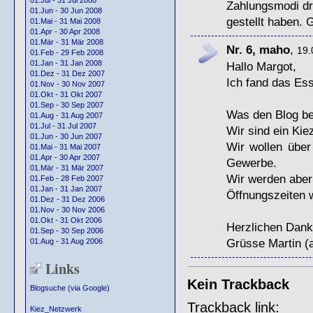
01.Jul - 31 Jul 2008
Zahlungsmodi dri
01.Jun - 30 Jun 2008
gestellt haben.
01.Mai - 31 Mai 2008
01.Apr - 30 Apr 2008
01.Mär - 31 Mär 2008
Nr. 6, maho
,
19.
01.Feb - 29 Feb 2008
01.Jan - 31 Jan 2008
Hallo Margot,
01.Dez - 31 Dez 2007
Ich fand das Ess
01.Nov - 30 Nov 2007
01.Okt - 31 Okt 2007
01.Sep - 30 Sep 2007
Was den Blog betr
01.Aug - 31 Aug 2007
01.Jul - 31 Jul 2007
Wir sind ein Kie
01.Jun - 30 Jun 2007
Wir wollen über
01.Mai - 31 Mai 2007
01.Apr - 30 Apr 2007
Gewerbe.
01.Mär - 31 Mär 2007
Wir werden aber
01.Feb - 28 Feb 2007
01.Jan - 31 Jan 2007
Öffnungszeiten w
01.Dez - 31 Dez 2006
01.Nov - 30 Nov 2006
01.Okt - 31 Okt 2006
Herzlichen Dank
01.Sep - 30 Sep 2006
Grüsse Martin 
01.Aug - 31 Aug 2006
Links
Kein Trackback
Blogsuche (via Google)
Trackback link:
Kiez_Netzwerk