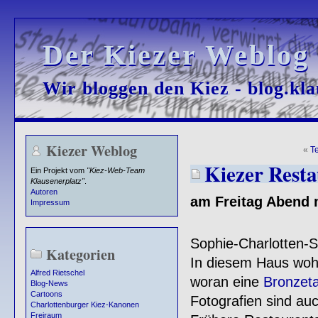
Der Kiezer Weblog
Der Kiezer Weblog
Wir bloggen den Kiez - blog.kla
Wir bloggen den Kiez - blog.kla
Kiezer Weblog
«
T
Kiezer Resta
Ein Projekt vom
"Kiez-Web-Team
Klausenerplatz"
.
Autoren
am Freitag Abend 
Impressum
Sophie-Charlotten-S
Kategorien
In diesem Haus wo
Alfred Rietschel
woran eine
Bronzeta
Blog-News
Cartoons
Fotografien sind au
Charlottenburger Kiez-Kanonen
Freiraum