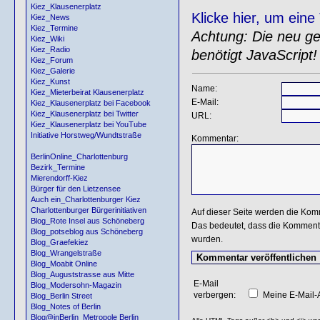
Kiez_Klausenerplatz
Klicke hier, um ein
Kiez_News
Kiez_Termine
Achtung: Die neu gen
Kiez_Wiki
Kiez_Radio
benötigt JavaScript!
Kiez_Forum
Kiez_Galerie
Kiez_Kunst
Name:
Kiez_Mieterbeirat Klausenerplatz
E-Mail:
Kiez_Klausenerplatz bei Facebook
Kiez_Klausenerplatz bei Twitter
URL:
Kiez_Klausenerplatz bei YouTube
Initiative Horstweg/Wundtstraße
Kommentar:
BerlinOnline_Charlottenburg
Bezirk_Termine
Mierendorff-Kiez
Bürger für den Lietzensee
Auch ein_Charlottenburger Kiez
Charlottenburger Bürgerinitiativen
Auf dieser Seite werden die Kom
Blog_Rote Insel aus Schöneberg
Das bedeutet, dass die Kommentar
Blog_potseblog aus Schöneberg
wurden.
Blog_Graefekiez
Blog_Wrangelstraße
Blog_Moabit Online
Blog_Auguststrasse aus Mitte
E-Mail
Blog_Modersohn-Magazin
verbergen:
Meine E-Mail-A
Blog_Berlin Street
Blog_Notes of Berlin
Blog@inBerlin_Metropole Berlin