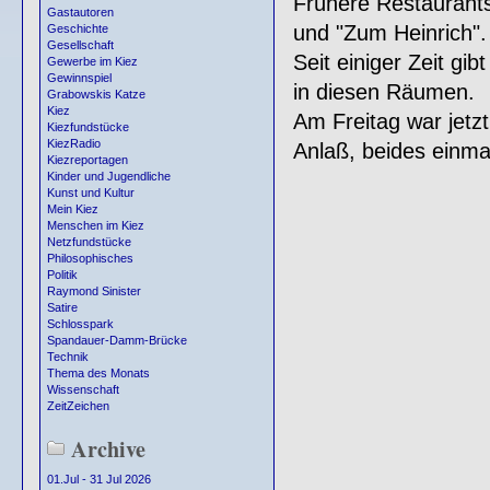
Frühere Restaurants 
Gastautoren
und "Zum Heinrich".
Geschichte
Gesellschaft
Seit einiger Zeit gi
Gewerbe im Kiez
Gewinnspiel
in diesen Räumen.
Grabowskis Katze
Kiez
Am Freitag war jetzt
Kiezfundstücke
KiezRadio
Anlaß, beides einma
Kiezreportagen
Kinder und Jugendliche
Kunst und Kultur
Mein Kiez
Menschen im Kiez
Netzfundstücke
Philosophisches
Politik
Raymond Sinister
Satire
Schlosspark
Spandauer-Damm-Brücke
Technik
Thema des Monats
Wissenschaft
ZeitZeichen
Archive
01.Jul - 31 Jul 2026