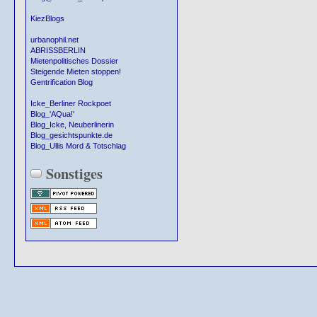
KiezBlogs
urbanophil.net
ABRISSBERLIN
Mietenpolitisches Dossier
Steigende Mieten stoppen!
Gentrification Blog
Icke_Berliner Rockpoet
Blog_'AQua!'
Blog_Icke, Neuberlinerin
Blog_gesichtspunkte.de
Blog_Ullis Mord & Totschlag
Sonstiges