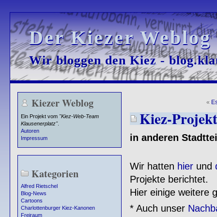
Der Kiezer Weblog
Der Kiezer Weblog
Wir bloggen den Kiez - blog.kla
Wir bloggen den Kiez - blog.kla
Kiezer Weblog
«
E
Kiez-Projekt
Ein Projekt vom
"Kiez-Web-Team
Klausenerplatz"
.
Autoren
in anderen Stadtteil
Impressum
Wir hatten
hier
und
Kategorien
Projekte berichtet.
Alfred Rietschel
Hier einige weitere 
Blog-News
Cartoons
* Auch unser
Nachba
Charlottenburger Kiez-Kanonen
Freiraum