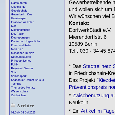
Gewerbetreibende h
Gastautoren
Geschichte
und wollen sich um
Gesellschaft
Gewerbe im Kiez
Wir wünschen viel B
Gewinnspiel
Kontakt:
Grabowskis Katze
Kiez
DorfwerkStadt e.V.
Kiezfundstücke
KiezRadio
Mierendorffstr. 6
Kiezreportagen
Kinder und Jugendliche
10589 Berlin
Kunst und Kultur
Mein Kiez
Tel.: 030 - 34 45 87
Menschen im Kiez
Netzfundstücke
Philosophisches
Politik
* Das
Stadtteilnetz
Raymond Sinister
in Friedrichshain-Kr
Satire
Schlosspark
Das Projekt "
Kiezdet
Spandauer-Damm-Brücke
Technik
Präventionspreis no
Thema des Monats
Wissenschaft
*
Zwischenutzung al
ZeitZeichen
Neukölln.
Archive
* Ein
Artikel im Tage
01.Jul - 31 Jul 2026