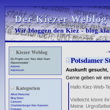
Der Kiezer Weblog
Der Kiezer Weblog
Wir bloggen den Kiez - blog.kla
Wir bloggen den Kiez - blog.kla
Kiezer Weblog
«
K
Potsdamer St
Ein Projekt vom
"Kiez-Web-Team
Klausenerplatz"
.
Autoren
Auskunft gesucht,
Impressum
Gerne geben wir eine
Hallo Kiez-Web-T
Kategorien
Alfred Rietschel
Blog-News
Vielleicht könnt ih
Cartoons
Meine Urgroßelte
Charlottenburger Kiez-Kanonen
Freiraum