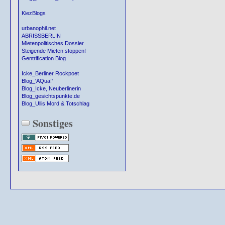
KiezBlogs
urbanophil.net
ABRISSBERLIN
Mietenpolitisches Dossier
Steigende Mieten stoppen!
Gentrification Blog
Icke_Berliner Rockpoet
Blog_'AQua!'
Blog_Icke, Neuberlinerin
Blog_gesichtspunkte.de
Blog_Ullis Mord & Totschlag
Sonstiges