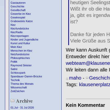
heutigen Seelings
Gastautoren
Geschichte
Wißt ihr ob die H
Gesellschaft
Gewerbe im Kiez
ja, gibt es irgen
Gewinnspiel
ist?
Grabowskis Katze
Kiez
Kiezfundstücke
KiezRadio
Danke für jeden H
Kiezreportagen
Viele Grüße aus S
Kinder und Jugendliche
Kunst und Kultur
Mein Kiez
Wer kann Auskunft
Menschen im Kiez
Netzfundstücke
Entweder direkt hie
Philosophisches
Politik
webteam@klausenerp
Raymond Sinister
Wir leiten dann alle
Satire
Schlosspark
Spandauer-Damm-Brücke
maho
-
Geschich
Technik
Tags:
klausenerplat
Thema des Monats
Wissenschaft
ZeitZeichen
Archive
Kein Kommentar
01.Jul - 31 Jul 2026