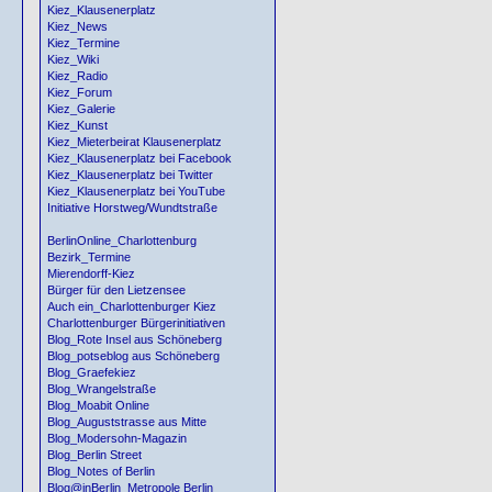
Kiez_Klausenerplatz
Kiez_News
Kiez_Termine
Kiez_Wiki
Kiez_Radio
Kiez_Forum
Kiez_Galerie
Kiez_Kunst
Kiez_Mieterbeirat Klausenerplatz
Kiez_Klausenerplatz bei Facebook
Kiez_Klausenerplatz bei Twitter
Kiez_Klausenerplatz bei YouTube
Initiative Horstweg/Wundtstraße
BerlinOnline_Charlottenburg
Bezirk_Termine
Mierendorff-Kiez
Bürger für den Lietzensee
Auch ein_Charlottenburger Kiez
Charlottenburger Bürgerinitiativen
Blog_Rote Insel aus Schöneberg
Blog_potseblog aus Schöneberg
Blog_Graefekiez
Blog_Wrangelstraße
Blog_Moabit Online
Blog_Auguststrasse aus Mitte
Blog_Modersohn-Magazin
Blog_Berlin Street
Blog_Notes of Berlin
Blog@inBerlin_Metropole Berlin