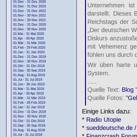
01.Dez - 31 Dez 2025
Unternehmen ist u
01.Dez - 31 Dez 2023
01.Dez - 31 Dez 2022
darstellt. Dieses
01.Nov - 30 Nov 2022
01.Nov - 30 Nov 2021
Reichstags der S
01.Dez - 31 Dez 2020
„Der deutschen Wir
01.Nov - 30 Nov 2020
01.Mai - 31 Mai 2020
Diskurs anzustoße
01.Apr - 30 Apr 2020
01.Mär - 31 Mär 2020
mit Vehemenz gese
01.Feb - 29 Feb 2020
01.Jan - 31 Jan 2020
fühlen uns durch 
01.Dez - 31 Dez 2019
01.Nov - 30 Nov 2019
Wir üben harte un
01.Okt - 31 Okt 2019
01.Sep - 30 Sep 2019
System.
01.Aug - 31 Aug 2019
01.Jul - 31 Jul 2019
.....
01.Jun - 30 Jun 2019
Quelle Text:
Blog 
01.Mai - 31 Mai 2019
01.Apr - 30 Apr 2019
Quelle Fotos:
"Gel
01.Mär - 31 Mär 2019
01.Feb - 28 Feb 2019
01.Jan - 31 Jan 2019
Einige Links dazu:
01.Dez - 31 Dez 2018
01.Nov - 30 Nov 2018
*
Radio Utopie
01.Okt - 31 Okt 2018
01.Sep - 30 Sep 2018
*
sueddeutsche.de /
01.Aug - 31 Aug 2018
*
Finanzcrash Foru
01.Jul - 31 Jul 2018