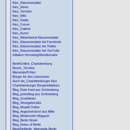
Kiez_Klausenerplatz
Kiez_News
Kiez_Termine
Kiez_Wiki
Kiez_Radio
Kiez_Forum
Kiez_Galerie
Kiez_Kunst
Kiez_Mieterbeirat Klausenerplatz
Kiez_Klausenerplatz bei Facebook
Kiez_Klausenerplatz bei Twitter
Kiez_Klausenerplatz bei YouTube
Initiative Horstweg/Wundtstraße
BerlinOnline_Charlottenburg
Bezirk_Termine
Mierendorff-Kiez
Bürger für den Lietzensee
Auch ein_Charlottenburger Kiez
Charlottenburger Bürgerinitiativen
Blog_Rote Insel aus Schöneberg
Blog_potseblog aus Schöneberg
Blog_Graefekiez
Blog_Wrangelstraße
Blog_Moabit Online
Blog_Auguststrasse aus Mitte
Blog_Modersohn-Magazin
Blog_Berlin Street
Blog_Notes of Berlin
Blog@inBerlin_Metropole Berlin