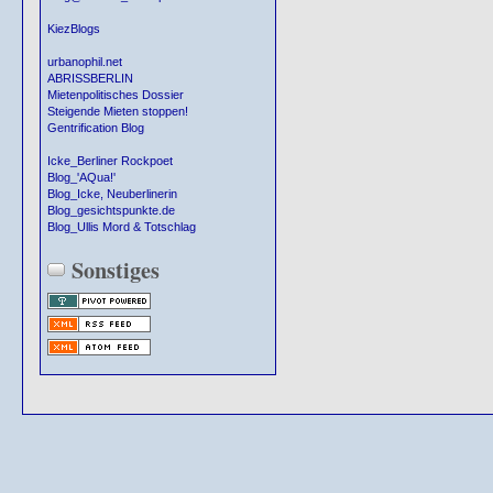
KiezBlogs
urbanophil.net
ABRISSBERLIN
Mietenpolitisches Dossier
Steigende Mieten stoppen!
Gentrification Blog
Icke_Berliner Rockpoet
Blog_'AQua!'
Blog_Icke, Neuberlinerin
Blog_gesichtspunkte.de
Blog_Ullis Mord & Totschlag
Sonstiges