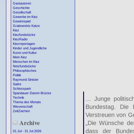
Gastautoren
Geschichte
Gesellschaft
Gewerbe im Kiez
Gewinnspiel
Grabowskis Katze
Kiez
Kiezfundstücke
KiezRadio
Kiezreportagen
Kinder und Jugendliche
Kunst und Kultur
Mein Kiez
Menschen im Kiez
Netzfundstücke
Philosophisches
Politik
Raymond Sinister
Satire
Schlosspark
Spandauer-Damm-Brücke
... Junge politi
Technik
Thema des Monats
Bundestag. Die B
Wissenschaft
ZeitZeichen
Verstreuen von Ge
Archive
„Die Wünsche der 
dass der Bundes
01.Jul - 31 Jul 2026