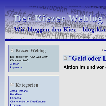
Der Kiezer Weblog
Der Kiezer Weblog
Wir bloggen den Kiez - blog.kla
Wir bloggen den Kiez - blog.kla
Kiezer Weblog
«
W
"Geld oder 
Ein Projekt vom
"Kiez-Web-Team
Klausenerplatz"
.
Autoren
Aktion im und vor
Impressum
Kategorien
Alfred Rietschel
Blog-News
Cartoons
Charlottenburger Kiez-Kanonen
Freiraum