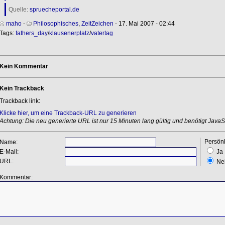
Quelle:
spruecheportal.de
maho
-
Philosophisches
,
ZeitZeichen
- 17. Mai 2007 - 02:44
Tags:
fathers_day
/
klausenerplatz
/
vatertag
Kein Kommentar
Kein Trackback
Trackback link:
Klicke hier, um eine Trackback-URL zu generieren
Achtung: Die neu generierte URL ist nur 15 Minuten lang gültig und benötigt JavaSc
Persönl
Name:
E-Mail:
Ja
URL:
Ne
Kommentar: