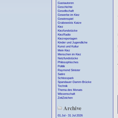
Gastautoren
Geschichte
Gesellschaft
Gewerbe im Kiez
Gewinnspiel
Grabowskis Katze
Kiez
Kiezfundstücke
KiezRadio
Kiezreportagen
Kinder und Jugendliche
Kunst und Kultur
Mein Kiez
Menschen im Kiez
Netzfundstücke
Philosophisches
Politik
Raymond Sinister
Satire
Schlosspark
Spandauer-Damm-Brücke
Technik
Thema des Monats
Wissenschaft
ZeitZeichen
Archive
01.Jul - 31 Jul 2026