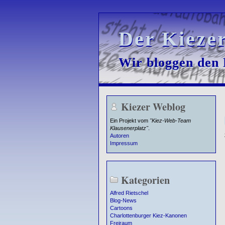
Der Kieze
Der Kieze
Wir bloggen den K
Wir bloggen den K
Kiezer Weblog
Ein Projekt vom
"Kiez-Web-Team
Klausenerplatz"
.
Autoren
Impressum
Kategorien
Alfred Rietschel
Blog-News
Cartoons
Charlottenburger Kiez-Kanonen
Freiraum