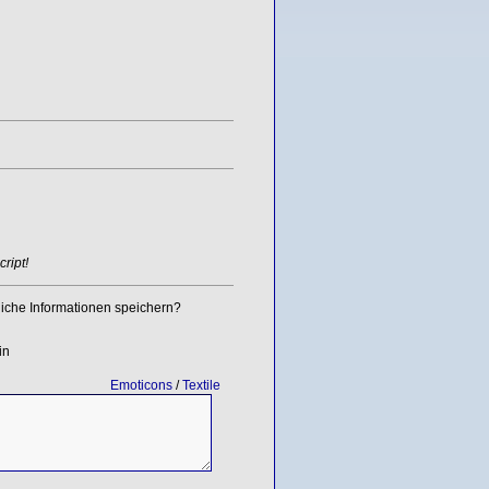
ript!
iche Informationen speichern?
in
Emoticons
/
Textile