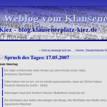
r Weblog vom Klausene
r Weblog vom Klausene
iez - blog.klausenerplatz-kiez.de
iez - blog.klausenerplatz-kiez.de
«
Und es bewegt sich do…
|
Home
|
Deutschlands In
Spruch des Tages: 17.05.2007
zum Vatertag
Ein Vater ernährt eher zehn Kinder als zehn Kinder einen Vater.
deutsches Sprichwort
Väter haben viel zu tun, um es wieder gutzumachen, dass sie Söhne haben.
Friedrich Nietzsche (1844 - 1900)
Vatersegen baut den Kindern Häuser, Mutterfluch reisst sie ein.
Die Wohltaten des Vaters übersteigen die Berge, die Wohltaten der Mutter sind 
Japanische Weisheit