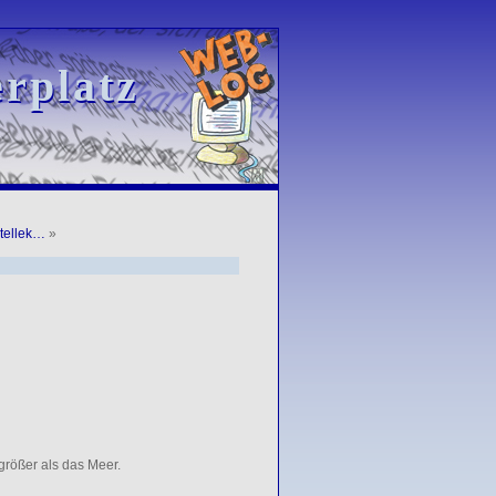
rplatz
rplatz
tellek…
»
größer als das Meer.