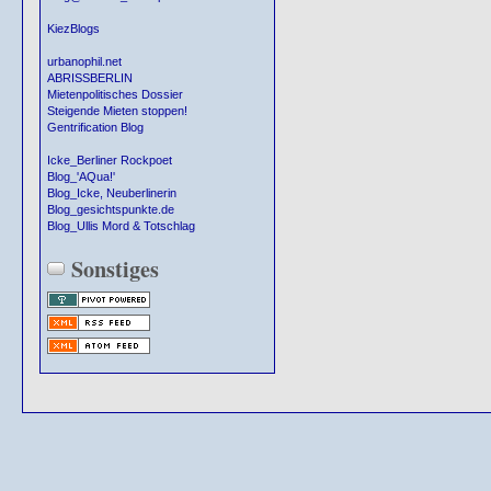
KiezBlogs
urbanophil.net
ABRISSBERLIN
Mietenpolitisches Dossier
Steigende Mieten stoppen!
Gentrification Blog
Icke_Berliner Rockpoet
Blog_'AQua!'
Blog_Icke, Neuberlinerin
Blog_gesichtspunkte.de
Blog_Ullis Mord & Totschlag
Sonstiges