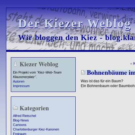
Der Kiezer Weblog
Der Kiezer Weblog
Wir bloggen den Kiez - blog.kla
Wir bloggen den Kiez - blog.kla
Kiezer Weblog
«
Bohnenbäume im 
Ein Projekt vom
"Kiez-Web-Team
Klausenerplatz"
.
Was ist das für ein Baum?
Autoren
Ein Bohnenbaum oder Baumbohnen
Impressum
Kategorien
Alfred Rietschel
Blog-News
Cartoons
Charlottenburger Kiez-Kanonen
Freiraum