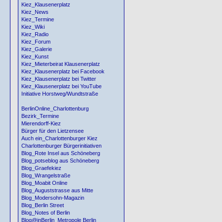
Kiez_Klausenerplatz
Kiez_News
Kiez_Termine
Kiez_Wiki
Kiez_Radio
Kiez_Forum
Kiez_Galerie
Kiez_Kunst
Kiez_Mieterbeirat Klausenerplatz
Kiez_Klausenerplatz bei Facebook
Kiez_Klausenerplatz bei Twitter
Kiez_Klausenerplatz bei YouTube
Initiative Horstweg/Wundtstraße
BerlinOnline_Charlottenburg
Bezirk_Termine
Mierendorff-Kiez
Bürger für den Lietzensee
Auch ein_Charlottenburger Kiez
Charlottenburger Bürgerinitiativen
Blog_Rote Insel aus Schöneberg
Blog_potseblog aus Schöneberg
Blog_Graefekiez
Blog_Wrangelstraße
Blog_Moabit Online
Blog_Auguststrasse aus Mitte
Blog_Modersohn-Magazin
Blog_Berlin Street
Blog_Notes of Berlin
Blog@inBerlin_Metropole Berlin