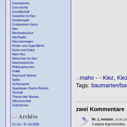
Gastautoren
Geschichte
Gesellschaft
Gewerbe im Kiez
Gewinnspiel
Grabowskis Katze
Kiez
Kiezfundstücke
KiezRadio
Kiezreportagen
Kinder und Jugendliche
Kunst und Kultur
Mein Kiez
Menschen im Kiez
Netzfundstücke
Philosophisches
Politik
Raymond Sinister
maho
-
Kiez
,
Kie
Satire
Tags:
baumarten
/
ba
Schlosspark
Spandauer-Damm-Brücke
Technik
Thema des Monats
Wissenschaft
ZeitZeichen
zwei Kommentare
Archive
Nr. 1, meister
,
14.05.20
Catalpa bignonioides
01.Jul - 31 Jul 2026