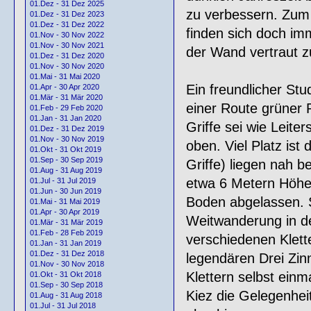
01.Dez - 31 Dez 2025
zu verbessern. Zum E
01.Dez - 31 Dez 2023
01.Dez - 31 Dez 2022
finden sich doch im
01.Nov - 30 Nov 2022
01.Nov - 30 Nov 2021
der Wand vertraut 
01.Dez - 31 Dez 2020
01.Nov - 30 Nov 2020
01.Mai - 31 Mai 2020
Ein freundlicher Stu
01.Apr - 30 Apr 2020
01.Mär - 31 Mär 2020
einer Route grüner P
01.Feb - 29 Feb 2020
01.Jan - 31 Jan 2020
Griffe sei wie Leite
01.Dez - 31 Dez 2019
01.Nov - 30 Nov 2019
oben. Viel Platz ist
01.Okt - 31 Okt 2019
01.Sep - 30 Sep 2019
Griffe) liegen nah 
01.Aug - 31 Aug 2019
etwa 6 Metern Höhe 
01.Jul - 31 Jul 2019
01.Jun - 30 Jun 2019
Boden abgelassen. S
01.Mai - 31 Mai 2019
01.Apr - 30 Apr 2019
Weitwanderung in d
01.Mär - 31 Mär 2019
01.Feb - 28 Feb 2019
verschiedenen Klett
01.Jan - 31 Jan 2019
01.Dez - 31 Dez 2018
legendären Drei Zinn
01.Nov - 30 Nov 2018
Klettern selbst einm
01.Okt - 31 Okt 2018
01.Sep - 30 Sep 2018
Kiez die Gelegenheit
01.Aug - 31 Aug 2018
01.Jul - 31 Jul 2018