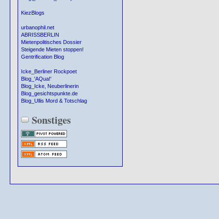
KiezBlogs
urbanophil.net
ABRISSBERLIN
Mietenpolitisches Dossier
Steigende Mieten stoppen!
Gentrification Blog
Icke_Berliner Rockpoet
Blog_'AQua!'
Blog_Icke, Neuberlinerin
Blog_gesichtspunkte.de
Blog_Ullis Mord & Totschlag
Sonstiges