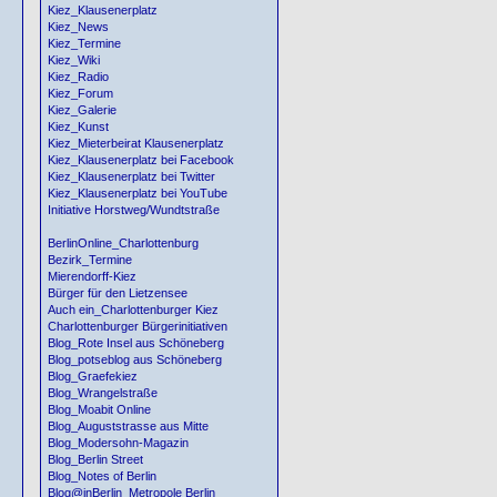
Kiez_Klausenerplatz
Kiez_News
Kiez_Termine
Kiez_Wiki
Kiez_Radio
Kiez_Forum
Kiez_Galerie
Kiez_Kunst
Kiez_Mieterbeirat Klausenerplatz
Kiez_Klausenerplatz bei Facebook
Kiez_Klausenerplatz bei Twitter
Kiez_Klausenerplatz bei YouTube
Initiative Horstweg/Wundtstraße
BerlinOnline_Charlottenburg
Bezirk_Termine
Mierendorff-Kiez
Bürger für den Lietzensee
Auch ein_Charlottenburger Kiez
Charlottenburger Bürgerinitiativen
Blog_Rote Insel aus Schöneberg
Blog_potseblog aus Schöneberg
Blog_Graefekiez
Blog_Wrangelstraße
Blog_Moabit Online
Blog_Auguststrasse aus Mitte
Blog_Modersohn-Magazin
Blog_Berlin Street
Blog_Notes of Berlin
Blog@inBerlin_Metropole Berlin