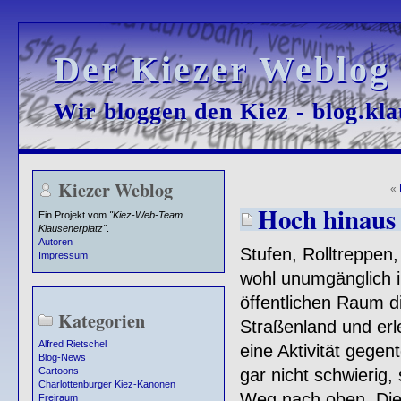
Der Kiezer Weblog
Der Kiezer Weblog
Wir bloggen den Kiez - blog.kla
Wir bloggen den Kiez - blog.kla
Kiezer Weblog
«
Hoch hinaus
Ein Projekt vom
"Kiez-Web-Team
Klausenerplatz"
.
Autoren
Stufen, Rolltreppen
Impressum
wohl unumgänglich im
öffentlichen Raum d
Kategorien
Straßenland und erl
Alfred Rietschel
eine Aktivität gegen
Blog-News
gar nicht schwierig
Cartoons
Charlottenburger Kiez-Kanonen
Weg nach oben. Die
Freiraum