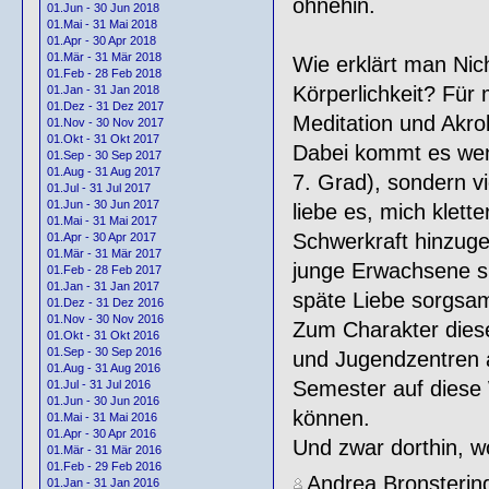
ohnehin.
01.Jun - 30 Jun 2018
01.Mai - 31 Mai 2018
01.Apr - 30 Apr 2018
01.Mär - 31 Mär 2018
Wie erklärt man Nic
01.Feb - 28 Feb 2018
Körperlichkeit? Für 
01.Jan - 31 Jan 2018
01.Dez - 31 Dez 2017
Meditation und Akrob
01.Nov - 30 Nov 2017
01.Okt - 31 Okt 2017
Dabei kommt es weni
01.Sep - 30 Sep 2017
01.Aug - 31 Aug 2017
7. Grad), sondern v
01.Jul - 31 Jul 2017
01.Jun - 30 Jun 2017
liebe es, mich klet
01.Mai - 31 Mai 2017
Schwerkraft hinzug
01.Apr - 30 Apr 2017
01.Mär - 31 Mär 2017
junge Erwachsene si
01.Feb - 28 Feb 2017
01.Jan - 31 Jan 2017
späte Liebe sorgsam
01.Dez - 31 Dez 2016
01.Nov - 30 Nov 2016
Zum Charakter diese
01.Okt - 31 Okt 2016
01.Sep - 30 Sep 2016
und Jugendzentren 
01.Aug - 31 Aug 2016
Semester auf diese
01.Jul - 31 Jul 2016
01.Jun - 30 Jun 2016
können.
01.Mai - 31 Mai 2016
01.Apr - 30 Apr 2016
Und zwar dorthin, wo
01.Mär - 31 Mär 2016
01.Feb - 29 Feb 2016
Andrea Bronsterin
01.Jan - 31 Jan 2016