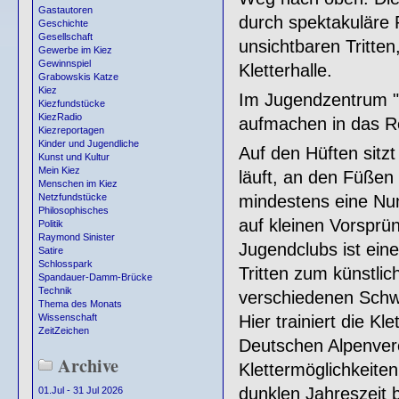
Gastautoren
durch spektakuläre 
Geschichte
Gesellschaft
unsichtbaren Tritten
Gewerbe im Kiez
Gewinnspiel
Kletterhalle.
Grabowskis Katze
Kiez
Im Jugendzentrum "
Kiezfundstücke
KiezRadio
aufmachen in das Re
Kiezreportagen
Kinder und Jugendliche
Auf den Hüften sitzt
Kunst und Kultur
Mein Kiez
läuft, an den Füßen 
Menschen im Kiez
mindestens eine Nu
Netzfundstücke
Philosophisches
auf kleinen Vorsprü
Politik
Raymond Sinister
Jugendclubs ist eine
Satire
Schlosspark
Tritten zum künstli
Spandauer-Damm-Brücke
Technik
verschiedenen Schw
Thema des Monats
Hier trainiert die Kl
Wissenschaft
ZeitZeichen
Deutschen Alpenverei
Archive
Klettermöglichkeiten
dunklen Jahreszeit b
01.Jul - 31 Jul 2026