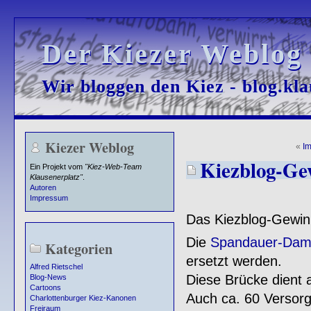
Der Kiezer Weblog
Der Kiezer Weblog
Wir bloggen den Kiez - blog.kla
Wir bloggen den Kiez - blog.kla
Kiezer Weblog
«
I
Kiezblog-Gew
Ein Projekt vom
"Kiez-Web-Team
Klausenerplatz"
.
Autoren
Impressum
Das Kiezblog-Gewinn
Die
Spandauer-Dam
Kategorien
ersetzt werden.
Alfred Rietschel
Diese Brücke dient 
Blog-News
Cartoons
Auch ca. 60 Versor
Charlottenburger Kiez-Kanonen
Freiraum