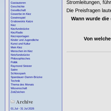
Stromleitungen, füh
Gastautoren
Geschichte
Die Preisfragen laut
Gesellschaft
Gewerbe im Kiez
Wann wurde die 
Gewinnspiel
Grabowskis Katze
Kiez
Kiezfundstücke
KiezRadio
Kiezreportagen
Von welche
Kinder und Jugendliche
Kunst und Kultur
Mein Kiez
Menschen im Kiez
Netzfundstücke
Philosophisches
Politik
Raymond Sinister
Satire
Schlosspark
Spandauer-Damm-Brücke
Technik
Thema des Monats
Wissenschaft
ZeitZeichen
Archive
01.Jul - 31 Jul 2026