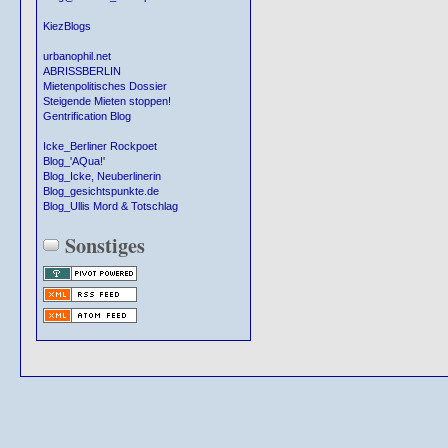
KiezBlogs
urbanophil.net
ABRISSBERLIN
Mietenpolitisches Dossier
Steigende Mieten stoppen!
Gentrification Blog
Icke_Berliner Rockpoet
Blog_'AQua!'
Blog_Icke, Neuberlinerin
Blog_gesichtspunkte.de
Blog_Ullis Mord & Totschlag
Sonstiges