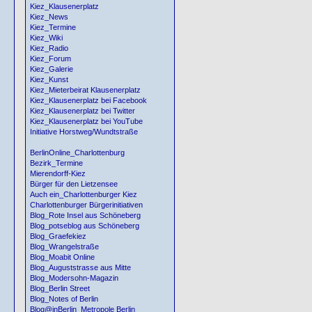
Kiez_Klausenerplatz
Kiez_News
Kiez_Termine
Kiez_Wiki
Kiez_Radio
Kiez_Forum
Kiez_Galerie
Kiez_Kunst
Kiez_Mieterbeirat Klausenerplatz
Kiez_Klausenerplatz bei Facebook
Kiez_Klausenerplatz bei Twitter
Kiez_Klausenerplatz bei YouTube
Initiative Horstweg/Wundtstraße
BerlinOnline_Charlottenburg
Bezirk_Termine
Mierendorff-Kiez
Bürger für den Lietzensee
Auch ein_Charlottenburger Kiez
Charlottenburger Bürgerinitiativen
Blog_Rote Insel aus Schöneberg
Blog_potseblog aus Schöneberg
Blog_Graefekiez
Blog_Wrangelstraße
Blog_Moabit Online
Blog_Auguststrasse aus Mitte
Blog_Modersohn-Magazin
Blog_Berlin Street
Blog_Notes of Berlin
Blog@inBerlin_Metropole Berlin