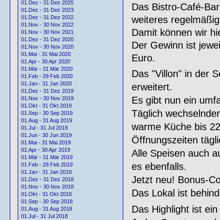
01.Dez - 31 Dez 2025
Das Bistro-Café-Bar 
01.Dez - 31 Dez 2023
weiteres regelmäßig
01.Dez - 31 Dez 2022
01.Nov - 30 Nov 2022
Damit können wir hi
01.Nov - 30 Nov 2021
01.Dez - 31 Dez 2020
Der Gewinn ist jewe
01.Nov - 30 Nov 2020
01.Mai - 31 Mai 2020
Euro.
01.Apr - 30 Apr 2020
01.Mär - 31 Mär 2020
Das "Villon" in der
01.Feb - 29 Feb 2020
01.Jan - 31 Jan 2020
erweitert.
01.Dez - 31 Dez 2019
Es gibt nun ein umf
01.Nov - 30 Nov 2019
01.Okt - 31 Okt 2019
Täglich wechselnder 
01.Sep - 30 Sep 2019
01.Aug - 31 Aug 2019
warme Küche bis 22
01.Jul - 31 Jul 2019
01.Jun - 30 Jun 2019
Öffnungszeiten tägli
01.Mai - 31 Mai 2019
01.Apr - 30 Apr 2019
Alle Speisen auch au
01.Mär - 31 Mär 2019
es ebenfalls.
01.Feb - 28 Feb 2019
01.Jan - 31 Jan 2019
Jetzt neu! Bonus-C
01.Dez - 31 Dez 2018
01.Nov - 30 Nov 2018
Das Lokal ist behind
01.Okt - 31 Okt 2018
01.Sep - 30 Sep 2018
Das Highlight ist ei
01.Aug - 31 Aug 2018
01.Jul - 31 Jul 2018