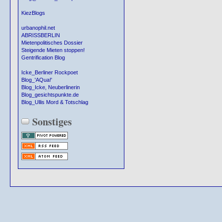
KiezBlogs
urbanophil.net
ABRISSBERLIN
Mietenpolitisches Dossier
Steigende Mieten stoppen!
Gentrification Blog
Icke_Berliner Rockpoet
Blog_'AQua!'
Blog_Icke, Neuberlinerin
Blog_gesichtspunkte.de
Blog_Ullis Mord & Totschlag
Sonstiges