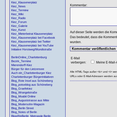
Kiez_Klausenerplatz
Kommentar:
Kiez_News
Kiez_Termine
Kiez_Wiki
Kiez_Radio
Kiez_Forum
Kiez_Galerie
Kiez_Kunst
Auf dieser Seite werden die Kom
Kiez_Mieterbeirat Klausenerplatz
Das bedeutet, dass die Kommentar
Kiez_Klausenerplatz bei Facebook
Kiez_Klausenerplatz bei Twitter
wurden.
Kiez_Klausenerplatz bei YouTube
Initiative Horstweg/Wundtstraße
BerlinOnline_Charlottenburg
E-Mail
Bezirk_Termine
verbergen:
Meine E-Mail-A
Mierendorff-Kiez
Bürger für den Lietzensee
Alle HTML-Tags außer <b> und <i> we
Auch ein_Charlottenburger Kiez
URLs oder E-Mail-Adressen werden au
Charlottenburger Bürgerinitiativen
Blog_Rote Insel aus Schöneberg
Blog_potseblog aus Schöneberg
Blog_Graefekiez
Blog_Wrangelstraße
Blog_Moabit Online
Blog_Auguststrasse aus Mitte
Blog_Modersohn-Magazin
Blog_Berlin Street
Blog_Notes of Berlin
Blog@inBerlin_Metropole Berlin