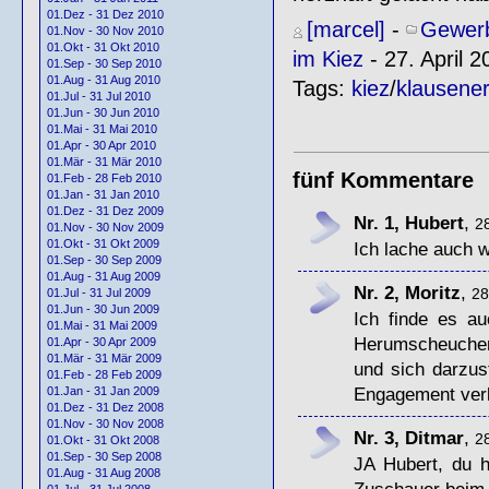
01.Dez - 31 Dez 2010
[marcel]
-
Gewerb
01.Nov - 30 Nov 2010
01.Okt - 31 Okt 2010
im Kiez
- 27. April 2
01.Sep - 30 Sep 2010
01.Aug - 31 Aug 2010
Tags:
kiez
/
klausener
01.Jul - 31 Jul 2010
01.Jun - 30 Jun 2010
01.Mai - 31 Mai 2010
01.Apr - 30 Apr 2010
01.Mär - 31 Mär 2010
fünf Kommentare
01.Feb - 28 Feb 2010
01.Jan - 31 Jan 2010
01.Dez - 31 Dez 2009
Nr. 1, Hubert
,
28
01.Nov - 30 Nov 2009
01.Okt - 31 Okt 2009
Ich lache auch 
01.Sep - 30 Sep 2009
01.Aug - 31 Aug 2009
Nr. 2, Moritz
,
28
01.Jul - 31 Jul 2009
01.Jun - 30 Jun 2009
Ich finde es a
01.Mai - 31 Mai 2009
Herumscheuchen 
01.Apr - 30 Apr 2009
01.Mär - 31 Mär 2009
und sich darzus
01.Feb - 28 Feb 2009
Engagement ver
01.Jan - 31 Jan 2009
01.Dez - 31 Dez 2008
01.Nov - 30 Nov 2008
Nr. 3, Ditmar
,
28
01.Okt - 31 Okt 2008
01.Sep - 30 Sep 2008
JA Hubert, du h
01.Aug - 31 Aug 2008
Zuschauer beim 