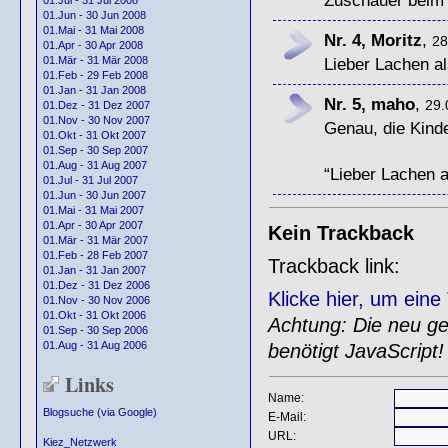
01.Jul - 31 Jul 2008
01.Jun - 30 Jun 2008
01.Mai - 31 Mai 2008
Nr. 4, Moritz
,
28
01.Apr - 30 Apr 2008
Lieber Lachen a
01.Mär - 31 Mär 2008
01.Feb - 29 Feb 2008
01.Jan - 31 Jan 2008
Nr. 5, maho
,
29.
01.Dez - 31 Dez 2007
01.Nov - 30 Nov 2007
Genau, die Kind
01.Okt - 31 Okt 2007
01.Sep - 30 Sep 2007
01.Aug - 31 Aug 2007
“Lieber Lachen 
01.Jul - 31 Jul 2007
01.Jun - 30 Jun 2007
01.Mai - 31 Mai 2007
01.Apr - 30 Apr 2007
Kein Trackback
01.Mär - 31 Mär 2007
01.Feb - 28 Feb 2007
Trackback link:
01.Jan - 31 Jan 2007
01.Dez - 31 Dez 2006
Klicke hier, um ein
01.Nov - 30 Nov 2006
01.Okt - 31 Okt 2006
Achtung: Die neu gen
01.Sep - 30 Sep 2006
01.Aug - 31 Aug 2006
benötigt JavaScript!
Links
Name:
Blogsuche (via Google)
E-Mail:
URL:
Kiez_Netzwerk