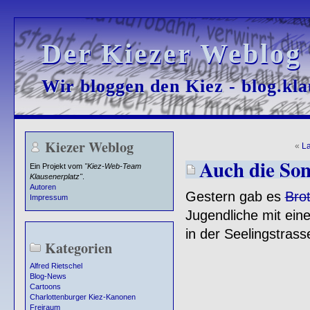
Der Kiezer Weblog
Der Kiezer Weblog
Wir bloggen den Kiez - blog.kla
Wir bloggen den Kiez - blog.kla
Kiezer Weblog
«
L
Auch die Sonn
Ein Projekt vom
"Kiez-Web-Team
Klausenerplatz"
.
Autoren
Gestern gab es
Brot
Impressum
Jugendliche mit ein
in der Seelingstrass
Kategorien
Alfred Rietschel
Blog-News
Cartoons
Charlottenburger Kiez-Kanonen
Freiraum