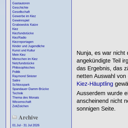
Gastautoren
Geschichte
Gesellschaft
Gewerbe im Kiez
Gewinnspiel
Grabowskis Katze
Kiez
Kiezfundstücke
KiezRadio
Kiezreportagen
Kinder und Jugendliche
Kunst und Kultur
Nunja, es war nicht 
Mein Kiez
Menschen im Kiez
angekündigte Teil ir
Netzfundstücke
das Ergebnis, das z
Philosophisches
Politik
netten Auswahl von 
Raymond Sinister
Satire
Kiez-Häuptling
gewäh
Schlosspark
Spandauer-Damm-Brücke
Ausserdem wurde ei
Technik
Thema des Monats
anscheinend nicht nö
Wissenschaft
ZeitZeichen
sonnigen Seite.
Archive
01.Jul - 31 Jul 2026