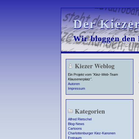
Der Kieze
Der Kieze
Wir bloggen den K
Wir bloggen den K
Kiezer Weblog
Ein Projekt vom
"Kiez-Web-Team
Klausenerplatz"
.
Autoren
Impressum
Kategorien
Alfred Rietschel
Blog-News
Cartoons
Charlottenburger Kiez-Kanonen
Freiraum