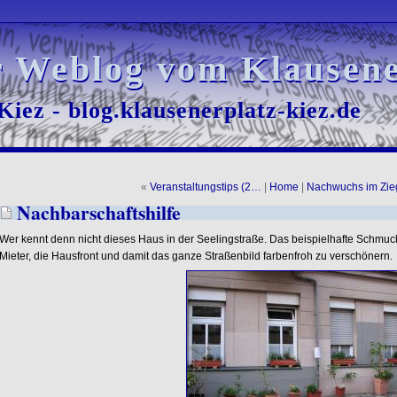
r Weblog vom Klausene
r Weblog vom Klausene
iez - blog.klausenerplatz-kiez.de
iez - blog.klausenerplatz-kiez.de
«
Veranstaltungstips (2…
|
Home
|
Nachwuchs im Zi
Nachbarschaftshilfe
Wer kennt denn nicht dieses Haus in der Seelingstraße. Das beispielhafte Schmu
Mieter, die Hausfront und damit das ganze Straßenbild farbenfroh zu verschönern.