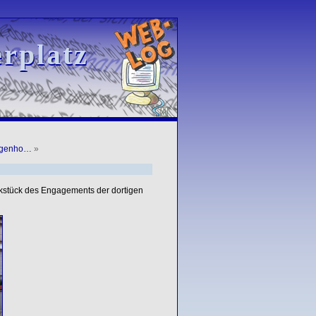
rplatz
rplatz
egenho…
»
ckstück des Engagements der dortigen