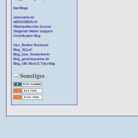
KiezBlogs
urbanophil.net
ABRISSBERLIN
Mietenpolitisches Dossier
Steigende Mieten stoppen!
Gentrification Blog
Icke_Berliner Rockpoet
Blog_'AQua!'
Blog_Icke, Neuberlinerin
Blog_gesichtspunkte.de
Blog_Ullis Mord & Totschlag
Sonstiges