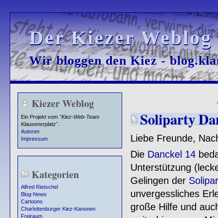
Der Kiezer Weblog
Der Kiezer Weblog
Wir bloggen den Kiez - blog.kla
Wir bloggen den Kiez - blog.kla
Kiezer Weblog
Soliparty Da
Ein Projekt vom
"Kiez-Web-Team
Klausenerplatz"
.
Autoren
Liebe Freunde, Nac
Impressum
Die
Danckel 14
bedan
Unterstützung (leck
Kategorien
Gelingen der
Solipa
Alfred Rietschel
unvergessliches Erle
Blog-News
Cartoons
große Hilfe und auch
Charlottenburger Kiez-Kanonen
Freiraum