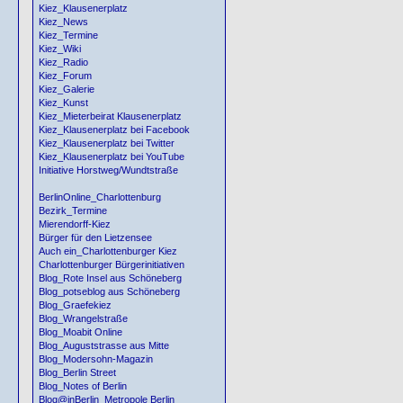
Kiez_Klausenerplatz
Kiez_News
Kiez_Termine
Kiez_Wiki
Kiez_Radio
Kiez_Forum
Kiez_Galerie
Kiez_Kunst
Kiez_Mieterbeirat Klausenerplatz
Kiez_Klausenerplatz bei Facebook
Kiez_Klausenerplatz bei Twitter
Kiez_Klausenerplatz bei YouTube
Initiative Horstweg/Wundtstraße
BerlinOnline_Charlottenburg
Bezirk_Termine
Mierendorff-Kiez
Bürger für den Lietzensee
Auch ein_Charlottenburger Kiez
Charlottenburger Bürgerinitiativen
Blog_Rote Insel aus Schöneberg
Blog_potseblog aus Schöneberg
Blog_Graefekiez
Blog_Wrangelstraße
Blog_Moabit Online
Blog_Auguststrasse aus Mitte
Blog_Modersohn-Magazin
Blog_Berlin Street
Blog_Notes of Berlin
Blog@inBerlin_Metropole Berlin