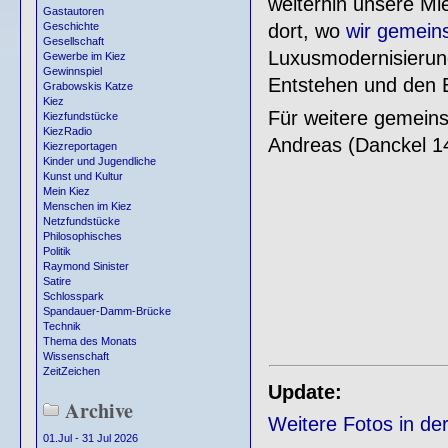
weiterhin unsere Mie
Gastautoren
dort, wo
wir gemei
Geschichte
Gesellschaft
Luxusmodernisierung
Gewerbe im Kiez
Gewinnspiel
Entstehen und den E
Grabowskis Katze
Kiez
Für weitere gemeins
Kiezfundstücke
KiezRadio
Andreas (Danckel 1
Kiezreportagen
Kinder und Jugendliche
Kunst und Kultur
Mein Kiez
Menschen im Kiez
Netzfundstücke
Philosophisches
Politik
Raymond Sinister
Satire
Schlosspark
Spandauer-Damm-Brücke
Technik
Thema des Monats
Wissenschaft
ZeitZeichen
Update:
Archive
Weitere Fotos in der
01.Jul - 31 Jul 2026