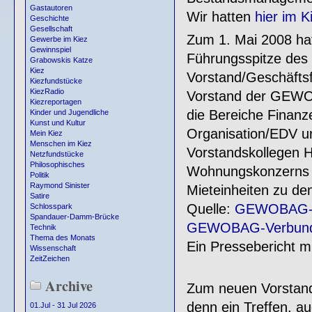
Gastautoren
Wir hatten
hier im 
Geschichte
Gesellschaft
Zum 1. Mai 2008 ha
Gewerbe im Kiez
Gewinnspiel
Führungsspitze de
Grabowskis Katze
Kiez
Vorstand/Geschäfts
Kiezfundstücke
KiezRadio
Vorstand der GEWO
Kiezreportagen
die Bereiche Finanz
Kinder und Jugendliche
Kunst und Kultur
Organisation/EDV u
Mein Kiez
Menschen im Kiez
Vorstandskollegen He
Netzfundstücke
Philosophisches
Wohnungskonzerns ge
Politik
Raymond Sinister
Mieteinheiten zu den
Satire
Quelle:
GEWOBAG-Ve
Schlosspark
Spandauer-Damm-Brücke
GEWOBAG-Verbund,
Technik
Thema des Monats
Ein Pressebericht m
Wissenschaft
ZeitZeichen
Archive
Zum neuen Vorstand
denn ein Treffen, au
01.Jul - 31 Jul 2026