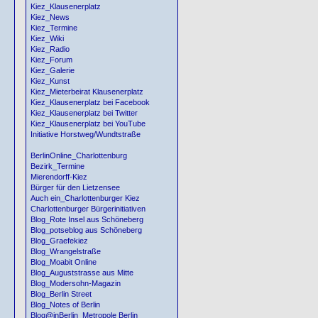
Kiez_Klausenerplatz
Kiez_News
Kiez_Termine
Kiez_Wiki
Kiez_Radio
Kiez_Forum
Kiez_Galerie
Kiez_Kunst
Kiez_Mieterbeirat Klausenerplatz
Kiez_Klausenerplatz bei Facebook
Kiez_Klausenerplatz bei Twitter
Kiez_Klausenerplatz bei YouTube
Initiative Horstweg/Wundtstraße
BerlinOnline_Charlottenburg
Bezirk_Termine
Mierendorff-Kiez
Bürger für den Lietzensee
Auch ein_Charlottenburger Kiez
Charlottenburger Bürgerinitiativen
Blog_Rote Insel aus Schöneberg
Blog_potseblog aus Schöneberg
Blog_Graefekiez
Blog_Wrangelstraße
Blog_Moabit Online
Blog_Auguststrasse aus Mitte
Blog_Modersohn-Magazin
Blog_Berlin Street
Blog_Notes of Berlin
Blog@inBerlin_Metropole Berlin