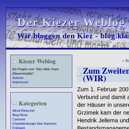
Der Kiezer Weblog
Der Kiezer Weblog
Wir bloggen den Kiez - blog.kla
Wir bloggen den Kiez - blog.kla
Kiezer Weblog
«
So
Zum Zweite
Ein Projekt vom
"Kiez-Web-Team
Klausenerplatz"
.
(WIR)
Autoren
Impressum
Zum 1. Februar 200
Verbund und damit 
Kategorien
der Häuser in unse
Alfred Rietschel
Grzimek kam der ne
Blog-News
Hendrik Jellema und
Cartoons
Charlottenburger Kiez-Kanonen
Bestandsmanagement,
Freiraum