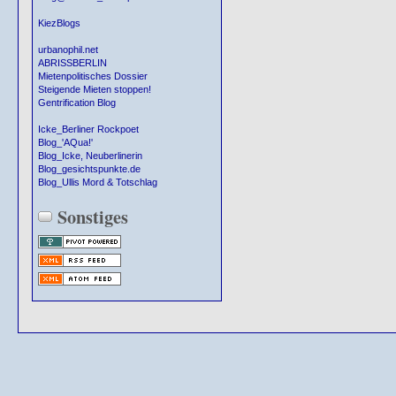
KiezBlogs
urbanophil.net
ABRISSBERLIN
Mietenpolitisches Dossier
Steigende Mieten stoppen!
Gentrification Blog
Icke_Berliner Rockpoet
Blog_'AQua!'
Blog_Icke, Neuberlinerin
Blog_gesichtspunkte.de
Blog_Ullis Mord & Totschlag
Sonstiges