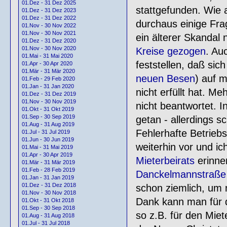
01.Dez - 31 Dez 2025
stattgefunden. Wie
01.Dez - 31 Dez 2023
01.Dez - 31 Dez 2022
durchaus einige Fra
01.Nov - 30 Nov 2022
01.Nov - 30 Nov 2021
ein älterer Skandal
01.Dez - 31 Dez 2020
01.Nov - 30 Nov 2020
Kreise gezogen
. Au
01.Mai - 31 Mai 2020
feststellen, daß si
01.Apr - 30 Apr 2020
01.Mär - 31 Mär 2020
neuen Besen
) auf 
01.Feb - 29 Feb 2020
01.Jan - 31 Jan 2020
nicht erfüllt hat. M
01.Dez - 31 Dez 2019
01.Nov - 30 Nov 2019
nicht beantwortet. I
01.Okt - 31 Okt 2019
01.Sep - 30 Sep 2019
getan - allerdings 
01.Aug - 31 Aug 2019
Fehlerhafte Betrie
01.Jul - 31 Jul 2019
01.Jun - 30 Jun 2019
weiterhin vor und i
01.Mai - 31 Mai 2019
01.Apr - 30 Apr 2019
Mieterbeirats
erinne
01.Mär - 31 Mär 2019
01.Feb - 28 Feb 2019
Danckelmannstraße
01.Jan - 31 Jan 2019
01.Dez - 31 Dez 2018
schon ziemlich, um 
01.Nov - 30 Nov 2018
Dank kann man für 
01.Okt - 31 Okt 2018
01.Sep - 30 Sep 2018
so z.B. für den Miet
01.Aug - 31 Aug 2018
01.Jul - 31 Jul 2018