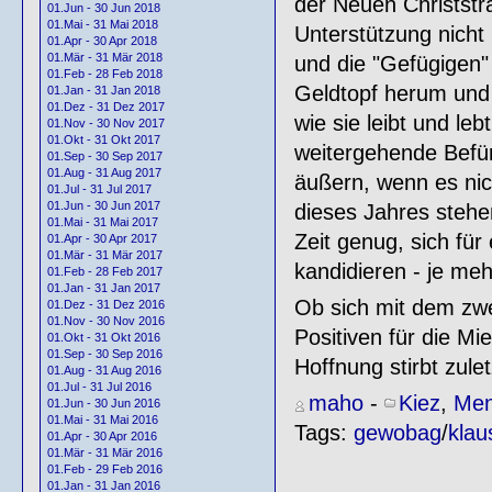
der Neuen Christstra
01.Jun - 30 Jun 2018
01.Mai - 31 Mai 2018
Unterstützung nicht
01.Apr - 30 Apr 2018
01.Mär - 31 Mär 2018
und die "Gefügigen"
01.Feb - 28 Feb 2018
Geldtopf herum un
01.Jan - 31 Jan 2018
01.Dez - 31 Dez 2017
wie sie leibt und le
01.Nov - 30 Nov 2017
01.Okt - 31 Okt 2017
weitergehende Befü
01.Sep - 30 Sep 2017
01.Aug - 31 Aug 2017
äußern, wenn es nich
01.Jul - 31 Jul 2017
01.Jun - 30 Jun 2017
dieses Jahres stehe
01.Mai - 31 Mai 2017
Zeit genug, sich fü
01.Apr - 30 Apr 2017
01.Mär - 31 Mär 2017
kandidieren - je me
01.Feb - 28 Feb 2017
01.Jan - 31 Jan 2017
Ob sich mit dem zwe
01.Dez - 31 Dez 2016
01.Nov - 30 Nov 2016
Positiven für die Mi
01.Okt - 31 Okt 2016
01.Sep - 30 Sep 2016
Hoffnung stirbt zule
01.Aug - 31 Aug 2016
01.Jul - 31 Jul 2016
maho
-
Kiez
,
Men
01.Jun - 30 Jun 2016
01.Mai - 31 Mai 2016
Tags:
gewobag
/
klau
01.Apr - 30 Apr 2016
01.Mär - 31 Mär 2016
01.Feb - 29 Feb 2016
01.Jan - 31 Jan 2016