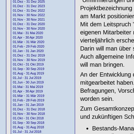
01.Dez - 31 Dez 2025
01.Dez - 31 Dez 2023
Projektbezeichnung
01.Dez - 31 Dez 2022
am Markt positionie
01.Nov - 30 Nov 2022
01.Nov - 30 Nov 2021
Mit dem Leitspruch
01.Dez - 31 Dez 2020
01.Nov - 30 Nov 2020
eigenen Mitarbeiter
01.Mai - 31 Mai 2020
01.Apr - 30 Apr 2020
vierteljährlich ersc
01.Mär - 31 Mär 2020
01.Feb - 29 Feb 2020
Darin will man über
01.Jan - 31 Jan 2020
Auch allgemeine Inf
01.Dez - 31 Dez 2019
01.Nov - 30 Nov 2019
will man bringen.
01.Okt - 31 Okt 2019
01.Sep - 30 Sep 2019
An der Entwicklung 
01.Aug - 31 Aug 2019
01.Jul - 31 Jul 2019
mitgearbeitet haben
01.Jun - 30 Jun 2019
01.Mai - 31 Mai 2019
Befragungen, Vorsch
01.Apr - 30 Apr 2019
01.Mär - 31 Mär 2019
worden sein.
01.Feb - 28 Feb 2019
01.Jan - 31 Jan 2019
Zum Gesamtkonzept g
01.Dez - 31 Dez 2018
01.Nov - 30 Nov 2018
und zukünftigen Sch
01.Okt - 31 Okt 2018
01.Sep - 30 Sep 2018
Bestands-Man
01.Aug - 31 Aug 2018
01.Jul - 31 Jul 2018