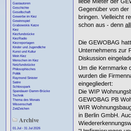
liebe Mieter der G
Gastautoren
Gegenüber von der
Geschichte
Gesellschaft
bringen. Vielleicht 
Gewerbe im Kiez
Gewinnspiel
schon aus - denn
al
Grabowskis Katze
Kiez
Kiezfundstücke
KiezRadio
Die GEWOBAG hatte
Kiezreportagen
Kinder und Jugendliche
Unternehmens zur Pr
Kunst und Kultur
Mein Kiez
Diskussion eingelad
Menschen im Kiez
Netzfundstücke
Um die Kernmarke d
Philosophisches
Politik
wurden die Firmenn
Raymond Sinister
eingegliedert:
Satire
Schlosspark
Die WIP Wohnungsba
Spandauer-Damm-Brücke
Technik
GEWOBAG PB Wohnen
Thema des Monats
Wissenschaft
WIR Wohnungsbauge
ZeitZeichen
in Berlin GmbH. Auc
Archive
Wiedererkennungswe
01.Jul - 31 Jul 2026
"Umfirmierungen und