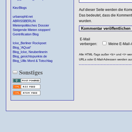
KiezBlogs
Auf dieser Seite werden die Kom
Das bedeutet, dass die Kommentar
urbanophil.net
wurden.
ABRISSBERLIN
Mietenpolitisches Dossier
Steigende Mieten stoppen!
Gentrification Blog
E-Mail
Icke_Berliner Rockpoet
verbergen:
Meine E-Mail-A
Blog_'AQua!'
Blog_Icke, Neuberlinerin
Alle HTML-Tags außer <b> und <i> we
Blog_gesichtspunkte.de
URLs oder E-Mail-Adressen werden au
Blog_Ullis Mord & Totschlag
Sonstiges