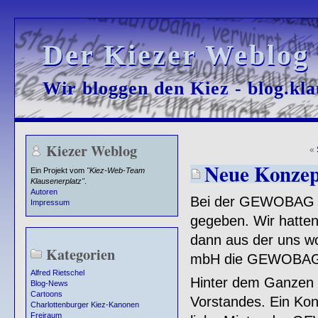
Der Kiezer Weblog
Der Kiezer Weblog
Wir bloggen den Kiez - blog.kla
Wir bloggen den Kiez - blog.kla
Kiezer Weblog
«
Neue Konzep
Ein Projekt vom
"Kiez-Web-Team
Klausenerplatz"
.
Autoren
Bei der GEWOBAG ha
Impressum
gegeben. Wir hatte
dann aus der uns w
Kategorien
mbH die GEWOBAG 
Alfred Rietschel
Hinter dem Ganzen s
Blog-News
Cartoons
Vorstandes. Ein Konz
Charlottenburger Kiez-Kanonen
Freiraum