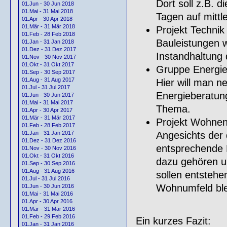
Dort soll z.B. 
01.Jun - 30 Jun 2018
01.Mai - 31 Mai 2018
Tagen auf mittl
01.Apr - 30 Apr 2018
01.Mär - 31 Mär 2018
Projekt Technik
01.Feb - 28 Feb 2018
Bauleistungen w
01.Jan - 31 Jan 2018
01.Dez - 31 Dez 2017
Instandhaltung
01.Nov - 30 Nov 2017
01.Okt - 31 Okt 2017
Gruppe Energie
01.Sep - 30 Sep 2017
01.Aug - 31 Aug 2017
Hier will man n
01.Jul - 31 Jul 2017
Energieberatung
01.Jun - 30 Jun 2017
01.Mai - 31 Mai 2017
Thema.
01.Apr - 30 Apr 2017
01.Mär - 31 Mär 2017
Projekt Wohnen 
01.Feb - 28 Feb 2017
Angesichts der 
01.Jan - 31 Jan 2017
01.Dez - 31 Dez 2016
entsprechende
01.Nov - 30 Nov 2016
01.Okt - 31 Okt 2016
dazu gehören 
01.Sep - 30 Sep 2016
01.Aug - 31 Aug 2016
sollen entstehe
01.Jul - 31 Jul 2016
Wohnumfeld ble
01.Jun - 30 Jun 2016
01.Mai - 31 Mai 2016
01.Apr - 30 Apr 2016
01.Mär - 31 Mär 2016
01.Feb - 29 Feb 2016
Ein kurzes Fazit:
01.Jan - 31 Jan 2016