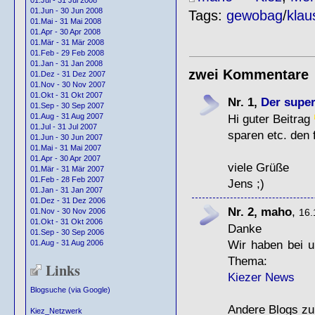
01.Jul - 31 Jul 2008
01.Jun - 30 Jun 2008
Tags:
gewobag
/
klau
01.Mai - 31 Mai 2008
01.Apr - 30 Apr 2008
01.Mär - 31 Mär 2008
01.Feb - 29 Feb 2008
01.Jan - 31 Jan 2008
zwei Kommentare
01.Dez - 31 Dez 2007
01.Nov - 30 Nov 2007
01.Okt - 31 Okt 2007
Nr. 1,
Der super
01.Sep - 30 Sep 2007
Hi guter Beitrag
01.Aug - 31 Aug 2007
01.Jul - 31 Jul 2007
sparen etc. den 
01.Jun - 30 Jun 2007
01.Mai - 31 Mai 2007
01.Apr - 30 Apr 2007
viele Grüße
01.Mär - 31 Mär 2007
01.Feb - 28 Feb 2007
Jens ;)
01.Jan - 31 Jan 2007
01.Dez - 31 Dez 2006
Nr. 2, maho
,
16.
01.Nov - 30 Nov 2006
01.Okt - 31 Okt 2006
Danke
01.Sep - 30 Sep 2006
Wir haben bei 
01.Aug - 31 Aug 2006
Thema:
Links
Kiezer News
Blogsuche (via Google)
Andere Blogs zu
Kiez_Netzwerk