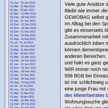
01.Jun - 30 Jun 2013
Viele gute Ansätze s
01.Mai - 31 Mai 2013
Bleibt wie immer die
01.Apr - 30 Apr 2013
01.Mär - 31 Mär 2013
GEWOBAG selbst gen
01.Feb - 28 Feb 2013
01.Jan - 31 Jan 2013
Im Alltag bei den S
01.Dez - 31 Dez 2012
01.Nov - 30 Nov 2012
gibt es einserseits 
01.Okt - 31 Okt 2012
01.Sep - 30 Sep 2012
Zusammenarbeit mit 
01.Aug - 31 Aug 2012
ausdrücklich loben 
01.Jul - 31 Jul 2012
01.Jun - 30 Jun 2012
können dementsprech
01.Mai - 31 Mai 2012
01.Apr - 30 Apr 2012
anderen Bereichen, 
01.Mär - 31 Mär 2012
01.Feb - 29 Feb 2012
und hakt es ganz ge
01.Jan - 31 Jan 2012
01.Dez - 31 Dez 2011
WIR immer noch nich
01.Nov - 30 Nov 2011
558 BGB bei Einsatz
01.Okt - 31 Okt 2011
01.Sep - 30 Sep 2011
ist mir schlichtweg 
01.Aug - 31 Aug 2011
01.Jul - 31 Jul 2011
eine junge Frau mit
01.Jun - 30 Jun 2011
01.Mai - 31 Mai 2011
des Mieterbeirates 
01.Apr - 30 Apr 2011
01.Mär - 31 Mär 2011
Wohnungssuche glei
01.Feb - 28 Feb 2011
01.Jan - 31 Jan 2011