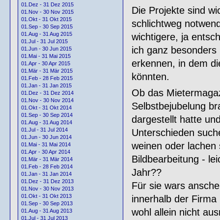
01.Dez - 31 Dez 2015
Die Projekte sind wi
01.Nov - 30 Nov 2015
01.Okt - 31 Okt 2015
schlichtweg notwend
01.Sep - 30 Sep 2015
01.Aug - 31 Aug 2015
wichtigere, ja entsc
01.Jul - 31 Jul 2015
ich ganz besonders 
01.Jun - 30 Jun 2015
01.Mai - 31 Mai 2015
erkennen, in dem di
01.Apr - 30 Apr 2015
01.Mär - 31 Mär 2015
könnten.
01.Feb - 28 Feb 2015
01.Jan - 31 Jan 2015
Ob das Mietermagazi
01.Dez - 31 Dez 2014
01.Nov - 30 Nov 2014
Selbstbejubelung br
01.Okt - 31 Okt 2014
01.Sep - 30 Sep 2014
dargestellt hatte un
01.Aug - 31 Aug 2014
01.Jul - 31 Jul 2014
Unterschieden suchen
01.Jun - 30 Jun 2014
weinen oder lachen s
01.Mai - 31 Mai 2014
01.Apr - 30 Apr 2014
Bildbearbeitung - le
01.Mär - 31 Mär 2014
01.Feb - 28 Feb 2014
Jahr??
01.Jan - 31 Jan 2014
01.Dez - 31 Dez 2013
Für sie wars ansche
01.Nov - 30 Nov 2013
01.Okt - 31 Okt 2013
innerhalb der Firma
01.Sep - 30 Sep 2013
wohl allein nicht aus
01.Aug - 31 Aug 2013
01.Jul - 31 Jul 2013