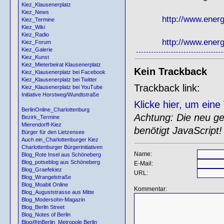
Kiez_Klausenerplatz
Kiez_News
http://www.energ
Kiez_Termine
Kiez_Wiki
Kiez_Radio
http://www.energ
Kiez_Forum
Kiez_Galerie
Kiez_Kunst
Kiez_Mieterbeirat Klausenerplatz
Kein Trackback
Kiez_Klausenerplatz bei Facebook
Kiez_Klausenerplatz bei Twitter
Trackback link:
Kiez_Klausenerplatz bei YouTube
Initiative Horstweg/Wundtstraße
Klicke hier, um ein
BerlinOnline_Charlottenburg
Achtung: Die neu gen
Bezirk_Termine
Mierendorff-Kiez
benötigt JavaScript!
Bürger für den Lietzensee
Auch ein_Charlottenburger Kiez
Charlottenburger Bürgerinitiativen
Name:
Blog_Rote Insel aus Schöneberg
Blog_potseblog aus Schöneberg
E-Mail:
Blog_Graefekiez
URL:
Blog_Wrangelstraße
Blog_Moabit Online
Kommentar:
Blog_Auguststrasse aus Mitte
Blog_Modersohn-Magazin
Blog_Berlin Street
Blog_Notes of Berlin
Blog@inBerlin_Metropole Berlin