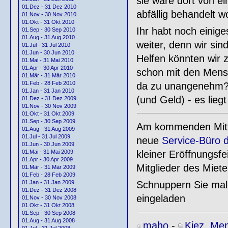
sie wäre dort von e
01.Dez - 31 Dez 2010
abfällig behandelt w
01.Nov - 30 Nov 2010
01.Okt - 31 Okt 2010
Ihr habt noch einig
01.Sep - 30 Sep 2010
01.Aug - 31 Aug 2010
weiter, denn wir si
01.Jul - 31 Jul 2010
01.Jun - 30 Jun 2010
Helfen könnten wir 
01.Mai - 31 Mai 2010
01.Apr - 30 Apr 2010
schon mit den Mens
01.Mär - 31 Mär 2010
01.Feb - 28 Feb 2010
da zu unangenehm? -
01.Jan - 31 Jan 2010
(und Geld) - es lieg
01.Dez - 31 Dez 2009
01.Nov - 30 Nov 2009
01.Okt - 31 Okt 2009
01.Sep - 30 Sep 2009
Am kommenden Mittwo
01.Aug - 31 Aug 2009
01.Jul - 31 Jul 2009
neue
Service-Büro
01.Jun - 30 Jun 2009
kleiner Eröffnungsfe
01.Mai - 31 Mai 2009
01.Apr - 30 Apr 2009
Mitglieder des Miet
01.Mär - 31 Mär 2009
01.Feb - 28 Feb 2009
Schnuppern Sie mal 
01.Jan - 31 Jan 2009
01.Dez - 31 Dez 2008
eingeladen
01.Nov - 30 Nov 2008
01.Okt - 31 Okt 2008
01.Sep - 30 Sep 2008
01.Aug - 31 Aug 2008
maho
-
Kiez
,
Men