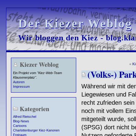
Der Kiezer Weblog
Der Kiezer Weblog
Wir bloggen den Kiez - blog.kla
Wir bloggen den Kiez - blog.kla
Kiezer Weblog
«
K
(Volks-) Par
Ein Projekt vom
"Kiez-Web-Team
Klausenerplatz"
.
Autoren
Während wir mit d
Impressum
Liegewiesen und Fa
recht zufrieden sein
Kategorien
noch mit vollem Ein
Alfred Rietschel
mitgeteilt wurde, so
Blog-News
(SPSG) dort nicht b
Cartoons
Charlottenburger Kiez-Kanonen
Nutzern geforderte 
Freiraum