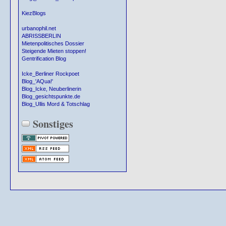
KiezBlogs
urbanophil.net
ABRISSBERLIN
Mietenpolitisches Dossier
Steigende Mieten stoppen!
Gentrification Blog
Icke_Berliner Rockpoet
Blog_'AQua!'
Blog_Icke, Neuberlinerin
Blog_gesichtspunkte.de
Blog_Ullis Mord & Totschlag
Sonstiges