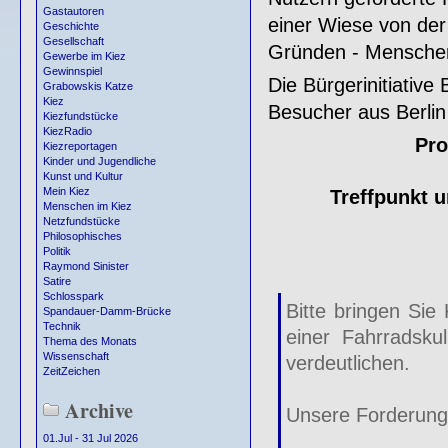
Gastautoren
einer Wiese von der
Geschichte
Gesellschaft
Gründen - Menschen 
Gewerbe im Kiez
Gewinnspiel
Die Bürgerinitiative
Grabowskis Katze
Kiez
Besucher aus Berlin
Kiezfundstücke
KiezRadio
Pro
Kiezreportagen
Kinder und Jugendliche
Kunst und Kultur
Mein Kiez
Treffpunkt 
Menschen im Kiez
Netzfundstücke
Philosophisches
Politik
Raymond Sinister
Satire
Schlosspark
Bitte bringen Sie
Spandauer-Damm-Brücke
Technik
einer Fahrradskul
Thema des Monats
Wissenschaft
verdeutlichen.
ZeitZeichen
Archive
Unsere Forderunge
01.Jul - 31 Jul 2026