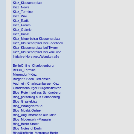
Kiez_Klausenerplatz
Kiez_News
Kiez_Termine
Kiez_Wiki
Kiez_Radio
Kiez_Forum
Kiez_Galerie
Kiez_Kunst
Kiez_Mieterbeirat Klausenerplatz
Kiez_Klausenerplatz bei Facebook
Kiez_Klausenerplatz bei Twitter
Kiez_Klausenerplatz bei YouTube
Initiative Horstweg/Wundtstraße
BerlinOnline_Charlottenburg
Bezirk_Termine
Mierendorff-Kiez
Bürger für den Lietzensee
Auch ein_Charlottenburger Kiez
Charlottenburger Bürgerinitiativen
Blog_Rote Insel aus Schöneberg
Blog_potseblog aus Schöneberg
Blog_Graefekiez
Blog_Wrangelstraße
Blog_Moabit Online
Blog_Auguststrasse aus Mitte
Blog_Modersohn-Magazin
Blog_Berlin Street
Blog_Notes of Berlin
Blog@inBerlin_Metropole Berlin