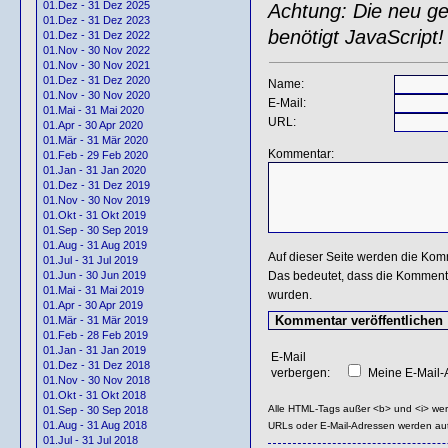
01.Dez - 31 Dez 2025
Achtung: Die neu gen
01.Dez - 31 Dez 2023
benötigt JavaScript!
01.Dez - 31 Dez 2022
01.Nov - 30 Nov 2022
01.Nov - 30 Nov 2021
01.Dez - 31 Dez 2020
Name:
01.Nov - 30 Nov 2020
E-Mail:
01.Mai - 31 Mai 2020
URL:
01.Apr - 30 Apr 2020
01.Mär - 31 Mär 2020
Kommentar:
01.Feb - 29 Feb 2020
01.Jan - 31 Jan 2020
01.Dez - 31 Dez 2019
01.Nov - 30 Nov 2019
01.Okt - 31 Okt 2019
01.Sep - 30 Sep 2019
01.Aug - 31 Aug 2019
Auf dieser Seite werden die Kom
01.Jul - 31 Jul 2019
Das bedeutet, dass die Kommentar
01.Jun - 30 Jun 2019
01.Mai - 31 Mai 2019
wurden.
01.Apr - 30 Apr 2019
01.Mär - 31 Mär 2019
01.Feb - 28 Feb 2019
01.Jan - 31 Jan 2019
E-Mail
01.Dez - 31 Dez 2018
verbergen:
Meine E-Mail-A
01.Nov - 30 Nov 2018
01.Okt - 31 Okt 2018
Alle HTML-Tags außer <b> und <i> we
01.Sep - 30 Sep 2018
01.Aug - 31 Aug 2018
URLs oder E-Mail-Adressen werden au
01.Jul - 31 Jul 2018