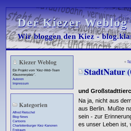
Der Kiezer Weblog
Der Kiezer Weblog
Wir bloggen den Kiez - blog.kla
Wir bloggen den Kiez - blog.kla
Kiezer Weblog
«
Sp
StadtNatur (
Ein Projekt vom
"Kiez-Web-Team
Klausenerplatz"
.
Autoren
Impressum
und Großstadttier
Na ja, nicht aus de
Kategorien
aus Berlin. Mußte 
Alfred Rietschel
sein - zur Erinneru
Blog-News
Cartoons
es unser Leben ist, 
Charlottenburger Kiez-Kanonen
Freiraum