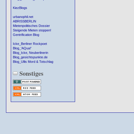
KiezBlogs
urbanophil.net
ABRISSBERLIN
Mietenpolitisches Dossier
Steigende Mieten stoppen!
Gentrification Blog
Icke_Berliner Rockpoet
Blog_'AQua!'
Blog_Icke, Neuberlinerin
Blog_gesichtspunkte.de
Blog_Ullis Mord & Totschlag
Sonstiges