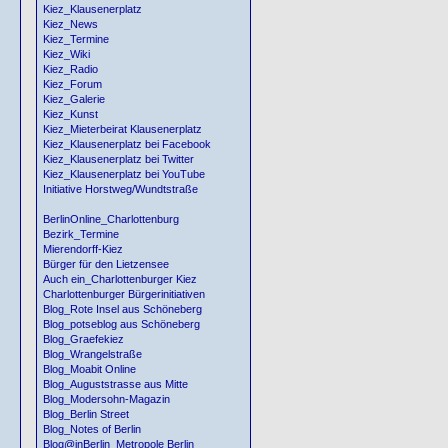
Kiez_Klausenerplatz
Kiez_News
Kiez_Termine
Kiez_Wiki
Kiez_Radio
Kiez_Forum
Kiez_Galerie
Kiez_Kunst
Kiez_Mieterbeirat Klausenerplatz
Kiez_Klausenerplatz bei Facebook
Kiez_Klausenerplatz bei Twitter
Kiez_Klausenerplatz bei YouTube
Initiative Horstweg/Wundtstraße
BerlinOnline_Charlottenburg
Bezirk_Termine
Mierendorff-Kiez
Bürger für den Lietzensee
Auch ein_Charlottenburger Kiez
Charlottenburger Bürgerinitiativen
Blog_Rote Insel aus Schöneberg
Blog_potseblog aus Schöneberg
Blog_Graefekiez
Blog_Wrangelstraße
Blog_Moabit Online
Blog_Auguststrasse aus Mitte
Blog_Modersohn-Magazin
Blog_Berlin Street
Blog_Notes of Berlin
Blog@inBerlin_Metropole Berlin