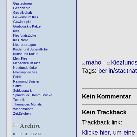
Gastautoren
Geschichte
Gesellschaft
Gewerbe im Kiez
Gewinnspiel
Grabowskis Katze
Kiez
Kiezfundstücke
KiezRadio
Kiezreportagen
Kinder und Jugendliche
Kunst und Kultur
Mein Kiez
maho
-
Kiezfund
Menschen im Kiez
Netzfundstücke
Tags:
berlin
/
stadtnat
Philosophisches
Politik
Raymond Sinister
Satire
Schlosspark
Kein Kommentar
Spandauer-Damm-Brücke
Technik
Thema des Monats
Wissenschaft
Kein Trackback
ZeitZeichen
Trackback link:
Archive
Klicke hier, um ein
01.Jul - 31 Jul 2026