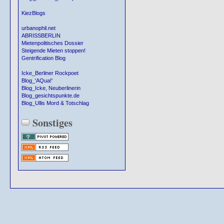
KiezBlogs
urbanophil.net
ABRISSBERLIN
Mietenpolitisches Dossier
Steigende Mieten stoppen!
Gentrification Blog
Icke_Berliner Rockpoet
Blog_'AQua!'
Blog_Icke, Neuberlinerin
Blog_gesichtspunkte.de
Blog_Ullis Mord & Totschlag
Sonstiges