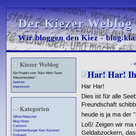
Der Kiezer Weblog
Der Kiezer Weblog
Wir bloggen den Kiez - blog.kla
Wir bloggen den Kiez - blog.kla
Kiezer Weblog
«
W
Har! Har! Ih
Ein Projekt vom
"Kiez-Web-Team
Klausenerplatz"
.
Autoren
Har Har!
Impressum
Dies ist für alle S
Freundschaft schibb
Kategorien
heude is ja ma der "
Alfred Rietschel
Blog-News
Loß! Zeigen wir ma d
Cartoons
Charlottenburger Kiez-Kanonen
Geldabzockern, dass
Freiraum