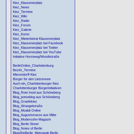
Kiez_Klausenerplatz
Kiez_News
Kiez_Termine
Kiez_Wiki
Kiez_Radio
Kiez_Forum
Kiez_Galerie
Kiez_Kunst
Kiez_Mieterbeirat Klausenerplatz
Kiez_Klausenerplatz bei Facebook
Kiez_Klausenerplatz bei Twitter
Kiez_Klausenerplatz bei YouTube
Initiative Horstweg/Wundtstraße
BerlinOnline_Charlottenburg
Bezirk_Termine
Mierendorff-Kiez
Bürger für den Lietzensee
Auch ein_Charlottenburger Kiez
Charlottenburger Bürgerinitiativen
Blog_Rote Insel aus Schöneberg
Blog_potseblog aus Schöneberg
Blog_Graefekiez
Blog_Wrangelstraße
Blog_Moabit Online
Blog_Auguststrasse aus Mitte
Blog_Modersohn-Magazin
Blog_Berlin Street
Blog_Notes of Berlin
Blog@inBerlin_Metropole Berlin