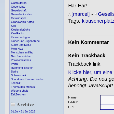
Gastautoren
Har Har!
Geschichte
Gesellschaft
[marcel]
-
Gesell
Gewerbe im Kiez
Gewinnspiel
Tags:
klausenerplat
Grabowskis Katze
Kiez
Kiezfundstücke
KiezRadio
Kiezreportagen
Kein Kommentar
Kinder und Jugendliche
Kunst und Kultur
Mein Kiez
Menschen im Kiez
Kein Trackback
Netzfundstücke
Philosophisches
Trackback link:
Politik
Raymond Sinister
Klicke hier, um ein
Satire
Schlosspark
Achtung: Die neu gen
Spandauer-Damm-Brücke
Technik
benötigt JavaScript!
Thema des Monats
Wissenschaft
ZeitZeichen
Name:
E-Mail:
Archive
URL:
01.Jul - 31 Jul 2026