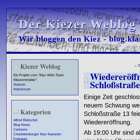
Der Kiezer Weblog
Der Kiezer Weblog
Wir bloggen den Kiez - blog.kla
Wir bloggen den Kiez - blog.kla
Kiezer Weblog
«
T
Wiedereröffn
Ein Projekt vom
"Kiez-Web-Team
Klausenerplatz"
.
Schloßstraße
Autoren
Impressum
Einige Zeit geschloss
neuem Schwung weit
Kategorien
Schloßstraße 13 fe
Alfred Rietschel
Wiedereröffnung.
Blog-News
Cartoons
Ab 19:00 Uhr sind al
Charlottenburger Kiez-Kanonen
Freiraum