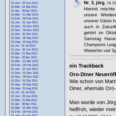
Nr. 3, jörg
,
16.10
01.Jun - 30 Jun 2013
01.Mai - 31 Mai 2013
Hiermit möchte
01.Apr - 30 Apr 2013
unsere Wieder
01.Mär - 31 Mär 2013
01.Feb - 28 Feb 2013
unserer Gäste h
01.Jan - 31 Jan 2013
auch in Zukunf
01.Dez - 31 Dez 2012
01.Nov - 30 Nov 2012
gehört im Oktob
01.Okt - 31 Okt 2012
Samstag Havan
01.Sep - 30 Sep 2012
01.Aug - 31 Aug 2012
Champions Leage 
01.Jul - 31 Jul 2012
Weiterhin viel S
01.Jun - 30 Jun 2012
01.Mai - 31 Mai 2012
01.Apr - 30 Apr 2012
01.Mär - 31 Mär 2012
ein Trackback
01.Feb - 29 Feb 2012
01.Jan - 31 Jan 2012
01.Dez - 31 Dez 2011
Oro-Diner Neueröf
01.Nov - 30 Nov 2011
Wie schon von Marti
01.Okt - 31 Okt 2011
01.Sep - 30 Sep 2011
Diner, ehemals Oro-
01.Aug - 31 Aug 2011
01.Jul - 31 Jul 2011
01.Jun - 30 Jun 2011
01.Mai - 31 Mai 2011
Man wurde von Jörg 
01.Apr - 30 Apr 2011
01.Mär - 31 Mär 2011
heilfroh, wieder me
01.Feb - 28 Feb 2011
01.Jan - 31 Jan 2011