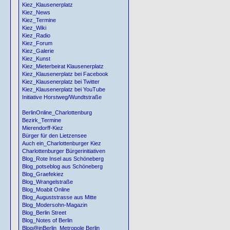
Kiez_Klausenerplatz
Kiez_News
Kiez_Termine
Kiez_Wiki
Kiez_Radio
Kiez_Forum
Kiez_Galerie
Kiez_Kunst
Kiez_Mieterbeirat Klausenerplatz
Kiez_Klausenerplatz bei Facebook
Kiez_Klausenerplatz bei Twitter
Kiez_Klausenerplatz bei YouTube
Initiative Horstweg/Wundtstraße
BerlinOnline_Charlottenburg
Bezirk_Termine
Mierendorff-Kiez
Bürger für den Lietzensee
Auch ein_Charlottenburger Kiez
Charlottenburger Bürgerinitiativen
Blog_Rote Insel aus Schöneberg
Blog_potseblog aus Schöneberg
Blog_Graefekiez
Blog_Wrangelstraße
Blog_Moabit Online
Blog_Auguststrasse aus Mitte
Blog_Modersohn-Magazin
Blog_Berlin Street
Blog_Notes of Berlin
Blog@inBerlin_Metropole Berlin