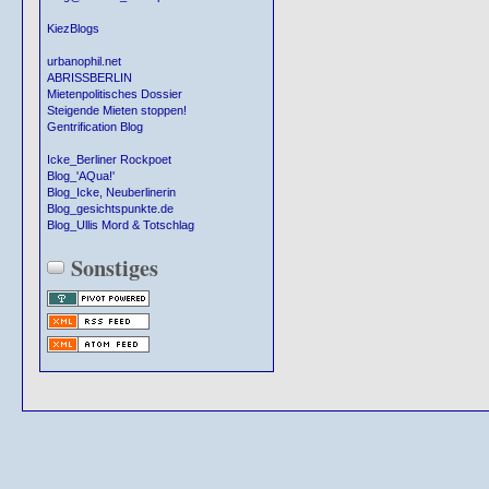
KiezBlogs
urbanophil.net
ABRISSBERLIN
Mietenpolitisches Dossier
Steigende Mieten stoppen!
Gentrification Blog
Icke_Berliner Rockpoet
Blog_'AQua!'
Blog_Icke, Neuberlinerin
Blog_gesichtspunkte.de
Blog_Ullis Mord & Totschlag
Sonstiges