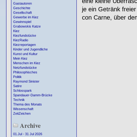
eine kleine Überras
Gastautoren
je ein Getränk freie
Geschichte
Gesellschaft
con Carne, über dem
Gewerbe im Kiez
Gewinnspiel
Grabowskis Katze
Kiez
Kiezfundstücke
KiezRadio
Kiezreportagen
Kinder und Jugendliche
Kunst und Kultur
Mein Kiez
Menschen im Kiez
Netzfundstücke
Philosophisches
Politik
Raymond Sinister
Satire
Schlosspark
Spandauer-Damm-Brücke
Technik
Thema des Monats
Wissenschaft
ZeitZeichen
Archive
01.Jul - 31 Jul 2026