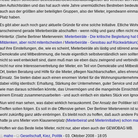
den Aufsichtsräten und das hat auch viele Jahre unermüdliches Bestreben bedeutet.
auch aus der größten aller beteiligten Gruppen, also der Mieter, irgendwann einma
Platz haben.
Es gibt aber auch noch ganz aktuelle Gründe für eine solche Initiative. Etliche 
anscheinend gerade Mieterbeiräte abschaffen - wenn nötig und ganz offen nicht m
Hintertür. (Siehe Berliner Mieterverein:
Mieterbeiräte - Die kritische Begleitung ha
Mitdenken, aber nicht mitentscheiden
/
Mieterbeiräte - Gesobau auf Rückwärtskurs
auf ihre Einstellungen, die, wie es scheint, Mieterbeiräte als lästig und störend a
Demokratie und Mitbestimmung, die heute eigentlich selbstverständlich sein sollte
nicht so weit entwickelt sind, dann muß man sie eben dazu zwingend und verbindlic
nicht nur eine Interessenvertretung der Mieter, ein Teil von Demokratie und Mitbe
Ort, bieten Beratung und Hilfe für die Mieter, pflegen Nachbarschaften, alles ehre
Einsatz. Sie bieten dabei auch einen enormen Vorteil für die Wohnungsunternehm
dabei völlig identisch: Erhaltung, Stärkung der Unternehmen, guter Service und zuf
wie man daraus schließen könnte, das Unvermögen und die mangelnde Einsichtsfäh
einem Einsatz zusammenzuarbeiten - und auch einfach ein starkes Stück von Ig
Nun wird man sehen, was dabei wirklich herauskommt. Der Ansatz der Politiker ist
Treffen sollen folgen. Es soll in die Offensive gehen. Der Berliner Mieterverein ist s
wohl zukünftig ganz aktiv einbringen. Es bleibt noch zu hoffen, daß auch andere P
hatte ja uns Mieter vom Klausenerplatz (
Mieterbeirat
und
Mieterinitiative
)
schon mal
Hoffen wir das Beste liebe Mieter, nicht nur, aber eben auch der GEWOBAG WB.
maho
-
Gesellschaft
,
Kiez
,
Politik
- 03. Oktober 2008 - 18:05