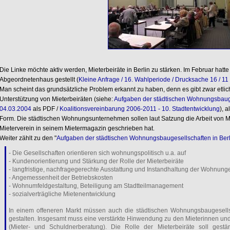
Die Linke möchte aktiv werden, Mieterbeiräte in Berlin zu stärken. Im Februar hatt
Abgeordnetenhaus gestellt (
Kleine Anfrage / 16. Wahlperiode / Drucksache 16 / 1
Man scheint das grundsätzliche Problem erkannt zu haben, denn es gibt zwar etli
Unterstützung von Mieterbeiräten (siehe:
Aufgaben der städtischen Wohnungsbauge
04.03.2004
als PDF /
Koalitionsvereinbarung 2006-2011 - 10. Stadtentwicklung
), a
Form. Die städtischen Wohnungsunternehmen sollen laut Satzung die Arbeit von Mie
Mieterverein in seinem Mietermagazin geschrieben hat.
Weiter zählt zu den "
Aufgaben der städtischen Wohnungsbaugesellschaften in Berl
- Die Gesellschaften orientieren sich wohnungspolitisch u.a. auf
- Kundenorientierung und Stärkung der Rolle der Mieterbeiräte
- langfristige, nachfragegerechte Ausstattung und Instandhaltung der Wohnung
- Angemessenheit der Betriebskosten
- Wohnumfeldgestaltung, Beteiligung am Stadtteilmanagement
- sozialverträgliche Mietenentwicklung
In einem offeneren Markt müssen auch die städtischen Wohnungsbaugesellsc
gestalten. Insgesamt muss eine verstärkte Hinwendung zu den Mieterinnen un
(Mieter- und Schuldnerberatung). Die Rolle der Mieterbeiräte soll gestä