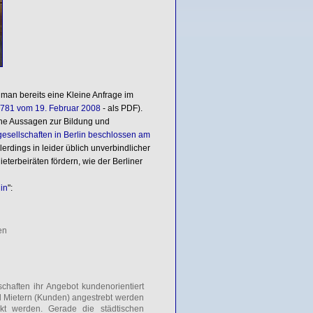
e man bereits eine Kleine Anfrage im
1 781 vom 19. Februar 2008
- als PDF).
che Aussagen zur Bildung und
sellschaften in Berlin beschlossen am
llerdings in leider üblich unverbindlicher
terbeiräten fördern, wie der Berliner
in
":
en
haften ihr Angebot kundenorientiert
d Mietern (Kunden) angestrebt werden
rkt werden. Gerade die städtischen