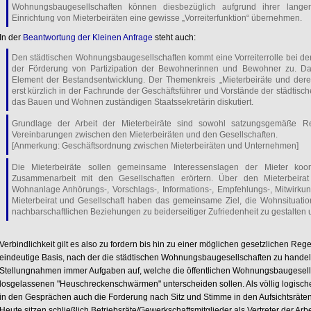
Wohnungsbaugesellschaften können diesbezüglich aufgrund ihrer lange
Einrichtung von Mieterbeiräten eine gewisse „Vorreiterfunktion“ übernehmen.
In der
Beantwortung der Kleinen Anfrage
steht auch:
Den städtischen Wohnungsbaugesellschaften kommt eine Vorreiterrolle bei de
der Förderung von Partizipation der Bewohnerinnen und Bewohner zu. Dabe
Element der Bestandsentwicklung. Der Themenkreis „Mieterbeiräte und deren
erst kürzlich in der Fachrunde der Geschäftsführer und Vorstände der städti
das Bauen und Wohnen zuständigen Staatssekretärin diskutiert.
Grundlage der Arbeit der Mieterbeiräte sind sowohl satzungsgemäße R
Vereinbarungen zwischen den Mieterbeiräten und den Gesellschaften.
[Anmerkung: Geschäftsordnung zwischen Mieterbeiräten und Unternehmen]
Die Mieterbeiräte sollen gemeinsame Interessenslagen der Mieter koord
Zusammenarbeit mit den Gesellschaften erörtern. Über den Mieterbeirat
Wohnanlage Anhörungs-, Vorschlags-, Informations-, Empfehlungs-, Mitwirku
Mieterbeirat und Gesellschaft haben das gemeinsame Ziel, die Wohnsituation
nachbarschaftlichen Beziehungen zu beiderseitiger Zufriedenheit zu gestalten
Verbindlichkeit gilt es also zu fordern bis hin zu einer möglichen gesetzlichen Re
eindeutige Basis, nach der die städtischen Wohnungsbaugesellschaften zu handel
Stellungnahmen immer Aufgaben auf, welche die öffentlichen Wohnungsbaugesell
losgelassenen "Heuschreckenschwärmen" unterscheiden sollen. Als völlig logisc
in den Gesprächen auch die Forderung nach Sitz und Stimme in den Aufsichtsräten
Heute sitzen schließlich Betriebsräte/Gewerkschaftsmitglieder als Vertreter der Arbe