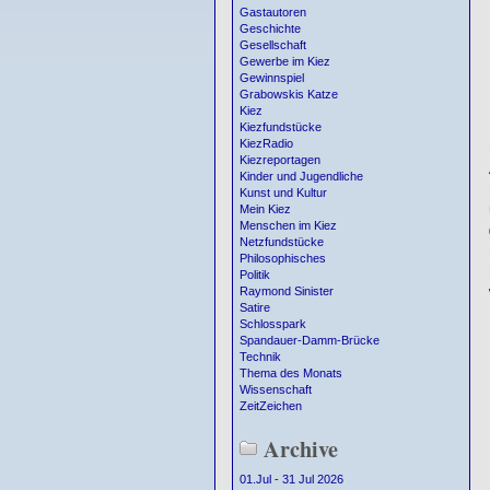
Gastautoren
Geschichte
Gesellschaft
Gewerbe im Kiez
Gewinnspiel
Grabowskis Katze
Kiez
Kiezfundstücke
KiezRadio
Kiezreportagen
Kinder und Jugendliche
Kunst und Kultur
Mein Kiez
Menschen im Kiez
Netzfundstücke
Philosophisches
Politik
Raymond Sinister
Satire
Schlosspark
Spandauer-Damm-Brücke
Technik
Thema des Monats
Wissenschaft
ZeitZeichen
Archive
01.Jul - 31 Jul 2026