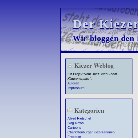
Der Kieze
Der Kieze
Wir bloggen den K
Wir bloggen den K
Kiezer Weblog
Ein Projekt vom
"Kiez-Web-Team
Klausenerplatz"
.
Autoren
Impressum
Kategorien
Alfred Rietschel
Blog-News
Cartoons
Charlottenburger Kiez-Kanonen
Freiraum