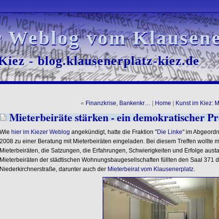
r Weblog vom Klausene
r Weblog vom Klausene
iez - blog.klausenerplatz-kiez.de
iez - blog.klausenerplatz-kiez.de
«
Finanzkrise, Bankenkr…
|
Home
|
Kunst im Kiez: 
Mieterbeiräte stärken - ein demokratischer Pr
Wie
hier im Kiezer Weblog
angekündigt, hatte die Fraktion "
Die Linke
" im Abgeord
2008 zu einer Beratung mit Mieterbeiräten eingeladen. Bei diesem Treffen wollte m
Mieterbeiräten, die Satzungen, die Erfahrungen, Schwierigkeiten und Erfolge aust
Mieterbeiräten der städtischen Wohnungsbaugesellschaften füllten den Saal 371
Niederkirchnerstraße, darunter auch der
Mieterbeirat vom Klausenerplatz
.