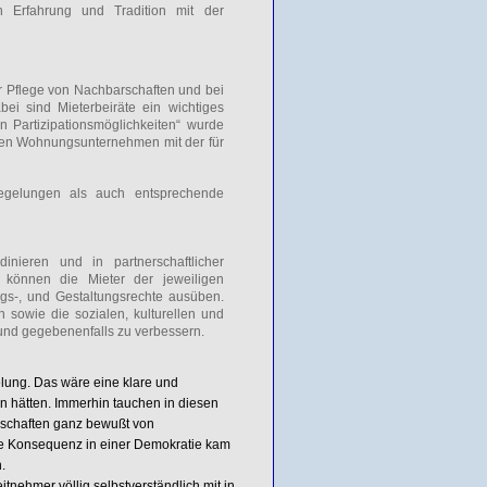
n Erfahrung und Tradition mit der
r Pflege von Nachbarschaften und bei
i sind Mieterbeiräte ein wichtiges
 Partizipationsmöglichkeiten“ wurde
schen Wohnungsunternehmen mit der für
egelungen als auch entsprechende
inieren und in partnerschaftlicher
 können die Mieter der jeweiligen
ngs-, und Gestaltungsrechte ausüben.
 sowie die sozialen, kulturellen und
 und gegebenenfalls zu verbessern.
gelung. Das wäre eine klare und
n hätten. Immerhin tauchen in diesen
schaften ganz bewußt von
he Konsequenz in einer Demokratie kam
.
itnehmer völlig selbstverständlich mit in