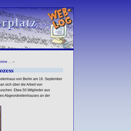
rplatz
rplatz
Meine …
»
ozess
netenhaus von Berlin am 16. September
an sich über die Arbeit von
auschen. Etwa 50 Mitglieder aus
 des Abgeordnetenhauses an der