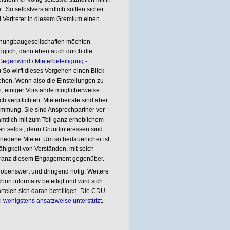
 So selbstverständlich sollten sicher
l Vertreter in diesem Gremium einen
Wohnungbaugesellschaften möchten
öglich, dann eben auch durch die
t Gegenwind
/
Mieterbeteiligung -
) So wirft dieses Vorgehen einen Blick
nsehen. Wenn also die Einstellungen zu
n, einiger Vorstände möglicherweise
h verpflichten. Mieterbeiräte sind aber
stimmung. Sie sind Ansprechpartner vor
namtlich mit zum Teil ganz erheblichem
en selbst, denn Grundinteressen sind
riedene Mieter. Um so bedauerlicher ist,
igkeit von Vorständen, mit solch
noranz diesem Engagement gegenüber.
 lobenswert und dringend nötig. Weitere
chon informativ beteiligt und wird sich
arteien sich daran beteiligen. Die CDU
 wenigstens ansatzweise unterstützt
.