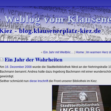
r Weblog vom Klausene
r Weblog vom Klausene
iez - blog.klausenerplatz-kiez.de
iez - blog.klausenerplatz-kiez.de
«
Ein Jahr mit Weitblic…
|
Home
|
Im warmen Herz 
Ein Jahr der Wahrheiten
Am
16. Dezember 2008
wurde die Stadtteilbibliothek West an der Nehringstraße 10
Bachmann benannt. Andrea hatte dazu Ingeborg Bachmann mit einer wunderschö
gewürdigt.
Seither schmückt nun
diese Inschrift
die Front unserer Bibliothek im Kiez.