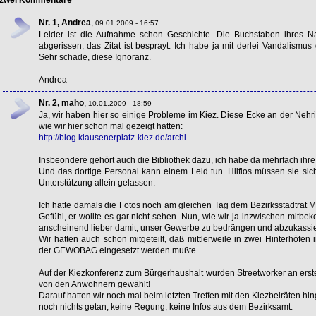
Nr. 1, Andrea
,
09.01.2009 - 16:57
Leider ist die Aufnahme schon Geschichte. Die Buchstaben ihres Na
abgerissen, das Zitat ist besprayt. Ich habe ja mit derlei Vandalismus 
Sehr schade, diese Ignoranz.
Andrea
Nr. 2, maho
,
10.01.2009 - 18:59
Ja, wir haben hier so einige Probleme im Kiez. Diese Ecke an der Nehr
wie wir hier schon mal gezeigt hatten:
http://blog.klausenerplatz-kiez.de/archi..
Insbeondere gehört auch die Bibliothek dazu, ich habe da mehrfach ihre Au
Und das dortige Personal kann einem Leid tun. Hilflos müssen sie si
Unterstützung allein gelassen.
Ich hatte damals die Fotos noch am gleichen Tag dem Bezirksstadtrat Ma
Gefühl, er wollte es gar nicht sehen. Nun, wie wir ja inzwischen mitbe
anscheinend lieber damit, unser Gewerbe zu bedrängen und abzukassi
Wir hatten auch schon mitgeteilt, daß mittlerweile in zwei Hinterhöfen 
der
GEWOBAG
eingesetzt werden mußte.
Auf der Kiezkonferenz zum Bürgerhaushalt wurden Streetworker an erste
von den Anwohnern gewählt!
Darauf hatten wir noch mal beim letzten Treffen mit den Kiezbeiräten hi
noch nichts getan, keine Regung, keine Infos aus dem Bezirksamt.