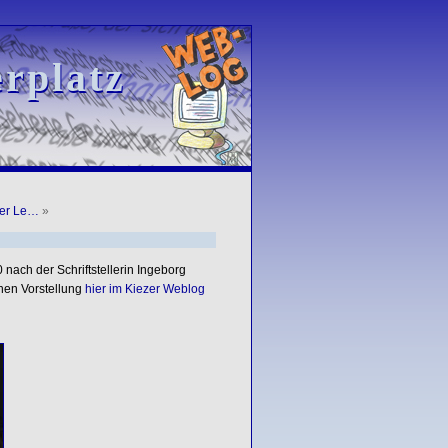
rplatz
rplatz
der Le…
»
 nach der Schriftstellerin Ingeborg
nen Vorstellung
hier im Kiezer Weblog