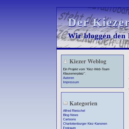
Der Kieze
Der Kieze
Wir bloggen den K
Wir bloggen den K
Kiezer Weblog
Ein Projekt vom
"Kiez-Web-Team
Klausenerplatz"
.
Autoren
Impressum
Kategorien
Alfred Rietschel
Blog-News
Cartoons
Charlottenburger Kiez-Kanonen
Freiraum