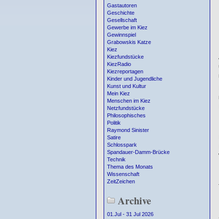
Gastautoren
Geschichte
Gesellschaft
Gewerbe im Kiez
Gewinnspiel
Grabowskis Katze
Kiez
Kiezfundstücke
KiezRadio
Kiezreportagen
Kinder und Jugendliche
Kunst und Kultur
Mein Kiez
Menschen im Kiez
Netzfundstücke
Philosophisches
Politik
Raymond Sinister
Satire
Schlosspark
Spandauer-Damm-Brücke
Technik
Thema des Monats
Wissenschaft
ZeitZeichen
Archive
01.Jul - 31 Jul 2026