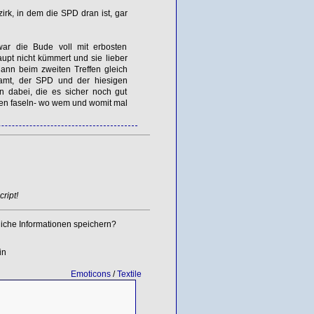
zirk, in dem die
SPD
dran ist, gar
ar die Bude voll mit erbosten
upt nicht kümmert und sie lieber
dann beim zweiten Treffen gleich
samt, der
SPD
und der hiesigen
n dabei, die es sicher noch gut
kten faseln- wo wem und womit mal
ript!
iche Informationen speichern?
in
Emoticons
/
Textile