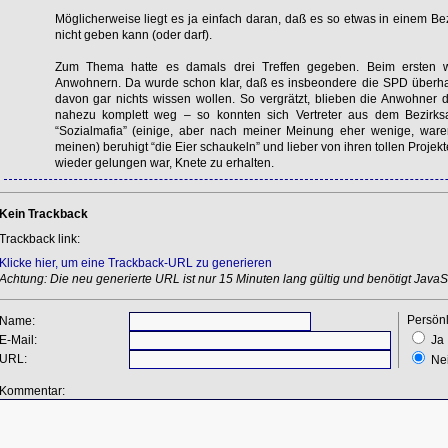
Möglicherweise liegt es ja einfach daran, daß es so etwas in einem Be
nicht geben kann (oder darf).
Zum Thema hatte es damals drei Treffen gegeben. Beim ersten w
Anwohnern. Da wurde schon klar, daß es insbeondere die
SPD
überha
davon gar nichts wissen wollen. So vergrätzt, blieben die Anwohner 
nahezu komplett weg – so konnten sich Vertreter aus dem Bezirk
“Sozialmafia” (einige, aber nach meiner Meinung eher wenige, ware
meinen) beruhigt “die Eier schaukeln” und lieber von ihren tollen Proje
wieder gelungen war, Knete zu erhalten.
Kein Trackback
Trackback link:
Klicke hier, um eine Trackback-URL zu generieren
Achtung: Die neu generierte URL ist nur 15 Minuten lang gültig und benötigt JavaSc
Persönl
Name:
E-Mail:
Ja
URL:
Ne
Kommentar: