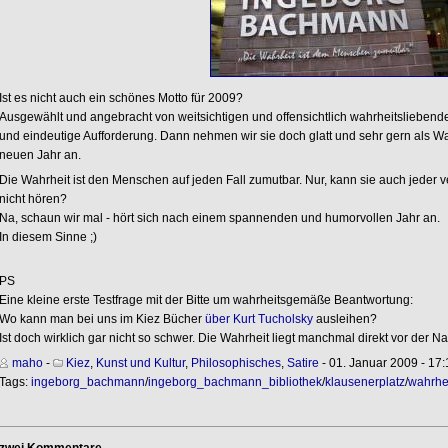
Ist es nicht auch ein schönes Motto für 2009?
Ausgewählt und angebracht von weitsichtigen und offensichtlich wahrheitsliebenden 
und eindeutige Aufforderung. Dann nehmen wir sie doch glatt und sehr gern als 
neuen Jahr an.
Die Wahrheit ist den Menschen auf jeden Fall zumutbar. Nur, kann sie auch jeder ve
nicht hören?
Na, schaun wir mal - hört sich nach einem spannenden und humorvollen Jahr an.
In diesem Sinne ;)
PS
Eine kleine erste Testfrage mit der Bitte um wahrheitsgemäße Beantwortung:
Wo kann man bei uns im Kiez Bücher
über Kurt Tucholsky
ausleihen?
Ist doch wirklich gar nicht so schwer. Die Wahrheit liegt manchmal direkt vor der Na
maho
-
Kiez
,
Kunst und Kultur
,
Philosophisches
,
Satire
- 01. Januar 2009 - 17:
Tags:
ingeborg_bachmann
/
ingeborg_bachmann_bibliothek
/
klausenerplatz
/
wahrhe
zwei Kommentare