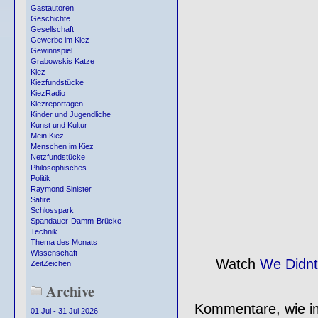
Gastautoren
Geschichte
Gesellschaft
Gewerbe im Kiez
Gewinnspiel
Grabowskis Katze
Kiez
Kiezfundstücke
KiezRadio
Kiezreportagen
Kinder und Jugendliche
Kunst und Kultur
Mein Kiez
Menschen im Kiez
Netzfundstücke
Philosophisches
Politik
Raymond Sinister
Satire
Schlosspark
Spandauer-Damm-Brücke
Technik
Thema des Monats
Wissenschaft
Watch
We Didnt
ZeitZeichen
Archive
Kommentare, wie im
01.Jul - 31 Jul 2026