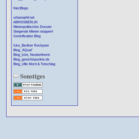
KiezBlogs
urbanophil.net
ABRISSBERLIN
Mietenpolitisches Dossier
Steigende Mieten stoppen!
Gentrification Blog
Icke_Berliner Rockpoet
Blog_'AQua!'
Blog_Icke, Neuberlinerin
Blog_gesichtspunkte.de
Blog_Ullis Mord & Totschlag
Sonstiges