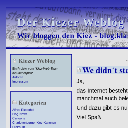
Der Kiezer Weblog
Der Kiezer Weblog
Wir bloggen den Kiez - blog.kla
Wir bloggen den Kiez - blog.kla
Kiezer Weblog
We didn´t st
Ein Projekt vom
"Kiez-Web-Team
Klausenerplatz"
.
Autoren
Ja,
Impressum
das Internet besteh
manchmal auch bel
Kategorien
Und dazu gibt es nu
Alfred Rietschel
Blog-News
Viel Spaß
Cartoons
Charlottenburger Kiez-Kanonen
Freiraum