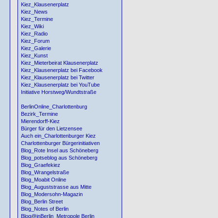
Kiez_Klausenerplatz
Kiez_News
Kiez_Termine
Kiez_Wiki
Kiez_Radio
Kiez_Forum
Kiez_Galerie
Kiez_Kunst
Kiez_Mieterbeirat Klausenerplatz
Kiez_Klausenerplatz bei Facebook
Kiez_Klausenerplatz bei Twitter
Kiez_Klausenerplatz bei YouTube
Initiative Horstweg/Wundtstraße
BerlinOnline_Charlottenburg
Bezirk_Termine
Mierendorff-Kiez
Bürger für den Lietzensee
Auch ein_Charlottenburger Kiez
Charlottenburger Bürgerinitiativen
Blog_Rote Insel aus Schöneberg
Blog_potseblog aus Schöneberg
Blog_Graefekiez
Blog_Wrangelstraße
Blog_Moabit Online
Blog_Auguststrasse aus Mitte
Blog_Modersohn-Magazin
Blog_Berlin Street
Blog_Notes of Berlin
Blog@inBerlin_Metropole Berlin