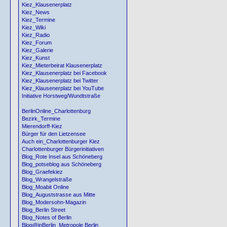
Kiez_Klausenerplatz
Kiez_News
Kiez_Termine
Kiez_Wiki
Kiez_Radio
Kiez_Forum
Kiez_Galerie
Kiez_Kunst
Kiez_Mieterbeirat Klausenerplatz
Kiez_Klausenerplatz bei Facebook
Kiez_Klausenerplatz bei Twitter
Kiez_Klausenerplatz bei YouTube
Initiative Horstweg/Wundtstraße
BerlinOnline_Charlottenburg
Bezirk_Termine
Mierendorff-Kiez
Bürger für den Lietzensee
Auch ein_Charlottenburger Kiez
Charlottenburger Bürgerinitiativen
Blog_Rote Insel aus Schöneberg
Blog_potseblog aus Schöneberg
Blog_Graefekiez
Blog_Wrangelstraße
Blog_Moabit Online
Blog_Auguststrasse aus Mitte
Blog_Modersohn-Magazin
Blog_Berlin Street
Blog_Notes of Berlin
Blog@inBerlin_Metropole Berlin