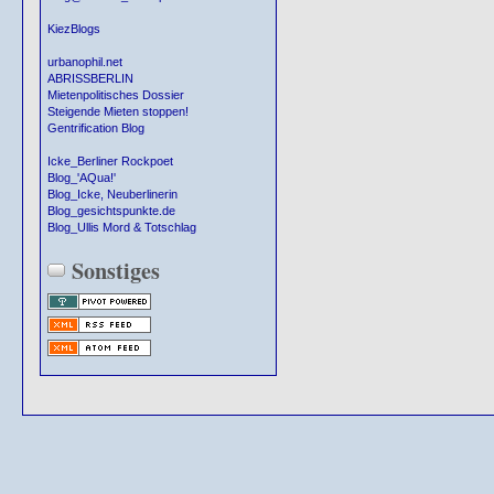
KiezBlogs
urbanophil.net
ABRISSBERLIN
Mietenpolitisches Dossier
Steigende Mieten stoppen!
Gentrification Blog
Icke_Berliner Rockpoet
Blog_'AQua!'
Blog_Icke, Neuberlinerin
Blog_gesichtspunkte.de
Blog_Ullis Mord & Totschlag
Sonstiges