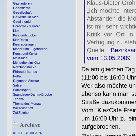
Klaus-Dieter Gröhl
Gastautoren
Geschichte
„Ich möchte inter
Gesellschaft
Abständen die Mög
Gewerbe im Kiez
Gewinnspiel
ist mir sehr wich
Grabowskis Katze
Kiez
Kritik vor Ort in
Kiezfundstücke
KiezRadio
Verfügung zu steh
Kiezreportagen
Quelle:
Bezirksa
Kinder und Jugendliche
Kunst und Kultur
vom 13.05.2009
Mein Kiez
Menschen im Kiez
Netzfundstücke
Da am gleichen Tag
Philosophisches
(11:00 bis 16:00 Uhr)
Politik
Raymond Sinister
Wer also möchte und
Satire
Schlosspark
ebenso kann man sel
Spandauer-Damm-Brücke
Technik
Straße dazukomme
Thema des Monats
Wissenschaft
Vom "KiezCafé Freir
ZeitZeichen
um 16:00 Uhr zu ein
Archive
aufgebrochen.
01.Jul - 31 Jul 2026