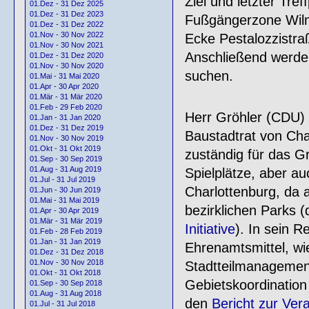
Ziel und letzter Tre
01.Dez - 31 Dez 2025
01.Dez - 31 Dez 2023
Fußgängerzone Wilm
01.Dez - 31 Dez 2022
01.Nov - 30 Nov 2022
Ecke Pestalozzistra
01.Nov - 30 Nov 2021
Anschließend werden
01.Dez - 31 Dez 2020
01.Nov - 30 Nov 2020
suchen.
01.Mai - 31 Mai 2020
01.Apr - 30 Apr 2020
01.Mär - 31 Mär 2020
01.Feb - 29 Feb 2020
Herr Gröhler (CDU) 
01.Jan - 31 Jan 2020
01.Dez - 31 Dez 2019
Baustadtrat von Char
01.Nov - 30 Nov 2019
01.Okt - 31 Okt 2019
zuständig für das G
01.Sep - 30 Sep 2019
01.Aug - 31 Aug 2019
Spielplätze, aber a
01.Jul - 31 Jul 2019
Charlottenburg, da 
01.Jun - 30 Jun 2019
01.Mai - 31 Mai 2019
bezirklichen Parks (
01.Apr - 30 Apr 2019
01.Mär - 31 Mär 2019
Initiative
). In sein R
01.Feb - 28 Feb 2019
01.Jan - 31 Jan 2019
Ehrenamtsmittel, w
01.Dez - 31 Dez 2018
01.Nov - 30 Nov 2018
Stadtteilmanagement
01.Okt - 31 Okt 2018
Gebietskoordination
01.Sep - 30 Sep 2018
01.Aug - 31 Aug 2018
den
Bericht zur Ver
01.Jul - 31 Jul 2018