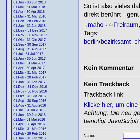
01.Jun - 30 Jun 2018
So ist also vieles 
01.Mai - 31 Mai 2018
01.Apr - 30 Apr 2018
direkt berührt - gen
01.Mär - 31 Mär 2018
01.Feb - 28 Feb 2018
maho
-
Freiraum
01.Jan - 31 Jan 2018
01.Dez - 31 Dez 2017
Tags:
01.Nov - 30 Nov 2017
01.Okt - 31 Okt 2017
berlin
/
bezirksamt_ch
01.Sep - 30 Sep 2017
01.Aug - 31 Aug 2017
01.Jul - 31 Jul 2017
01.Jun - 30 Jun 2017
01.Mai - 31 Mai 2017
Kein Kommentar
01.Apr - 30 Apr 2017
01.Mär - 31 Mär 2017
01.Feb - 28 Feb 2017
01.Jan - 31 Jan 2017
Kein Trackback
01.Dez - 31 Dez 2016
01.Nov - 30 Nov 2016
Trackback link:
01.Okt - 31 Okt 2016
01.Sep - 30 Sep 2016
Klicke hier, um ein
01.Aug - 31 Aug 2016
01.Jul - 31 Jul 2016
Achtung: Die neu gen
01.Jun - 30 Jun 2016
benötigt JavaScript!
01.Mai - 31 Mai 2016
01.Apr - 30 Apr 2016
01.Mär - 31 Mär 2016
01.Feb - 29 Feb 2016
Name:
01.Jan - 31 Jan 2016