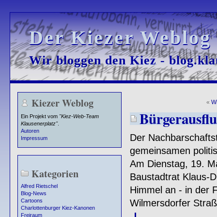
Der Kiezer Weblog
Der Kiezer Weblog
Wir bloggen den Kiez - blog.kla
Wir bloggen den Kiez - blog.kla
Kiezer Weblog
«
Wi
Bürgerausflu
Ein Projekt vom
"Kiez-Web-Team
Klausenerplatz"
.
Autoren
Der Nachbarschaftst
Impressum
gemeinsamen politis
Am Dienstag, 19. Ma
Kategorien
Baustadtrat Klaus-D
Alfred Rietschel
Himmel an - in der
Blog-News
Wilmersdorfer Straß
Cartoons
Charlottenburger Kiez-Kanonen
Freiraum