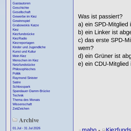
Gastautoren
Geschichte
Gesellschaft
Was ist passiert?
Gewerbe im Kiez
Gewinnspiel
a) ein SPD-Mitglied 
Grabowskis Katze
Kiez
b) ein Linker ist ab
Kiezfundstücke
KiezRadio
c) das erste SPD-Mi
Kiezreportagen
wem?
Kinder und Jugendliche
Kunst und Kultur
d) ein Grüner ist a
Mein Kiez
Menschen im Kiez
e) ein CDU-Mitglied 
Netzfundstücke
Philosophisches
Politik
Raymond Sinister
Satire
Schlosspark
Spandauer-Damm-Brücke
Technik
Thema des Monats
Wissenschaft
ZeitZeichen
Archive
01.Jul - 31 Jul 2026
maho
-
Kiezfund