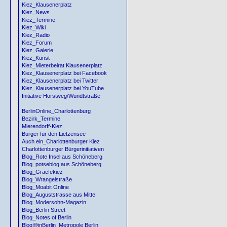
Kiez_Klausenerplatz
Kiez_News
Kiez_Termine
Kiez_Wiki
Kiez_Radio
Kiez_Forum
Kiez_Galerie
Kiez_Kunst
Kiez_Mieterbeirat Klausenerplatz
Kiez_Klausenerplatz bei Facebook
Kiez_Klausenerplatz bei Twitter
Kiez_Klausenerplatz bei YouTube
Initiative Horstweg/Wundtstraße
BerlinOnline_Charlottenburg
Bezirk_Termine
Mierendorff-Kiez
Bürger für den Lietzensee
Auch ein_Charlottenburger Kiez
Charlottenburger Bürgerinitiativen
Blog_Rote Insel aus Schöneberg
Blog_potseblog aus Schöneberg
Blog_Graefekiez
Blog_Wrangelstraße
Blog_Moabit Online
Blog_Auguststrasse aus Mitte
Blog_Modersohn-Magazin
Blog_Berlin Street
Blog_Notes of Berlin
Blog@inBerlin_Metropole Berlin