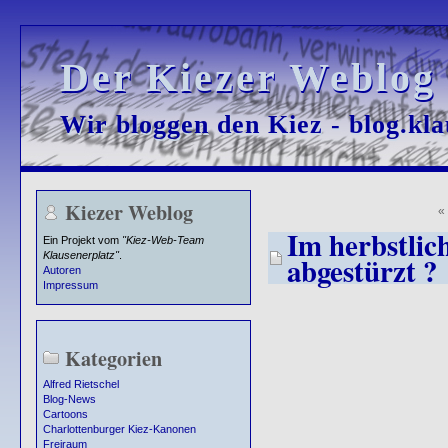
Der Kiezer Weblog
Der Kiezer Weblog
Wir bloggen den Kiez - blog.kla
Wir bloggen den Kiez - blog.kla
Kiezer Weblog
Im herbstlic
Ein Projekt vom
"Kiez-Web-Team
Klausenerplatz"
.
abgestürzt ?
Autoren
Impressum
Kategorien
Alfred Rietschel
Blog-News
Cartoons
Charlottenburger Kiez-Kanonen
Freiraum