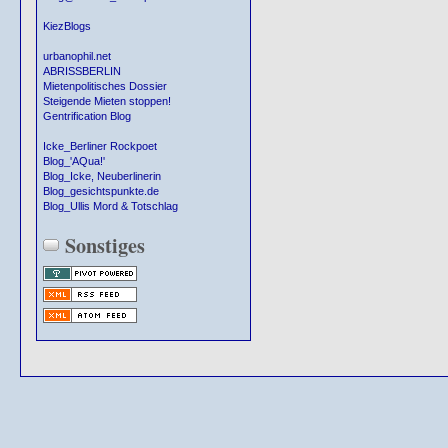
KiezBlogs
urbanophil.net
ABRISSBERLIN
Mietenpolitisches Dossier
Steigende Mieten stoppen!
Gentrification Blog
Icke_Berliner Rockpoet
Blog_'AQua!'
Blog_Icke, Neuberlinerin
Blog_gesichtspunkte.de
Blog_Ullis Mord & Totschlag
Sonstiges