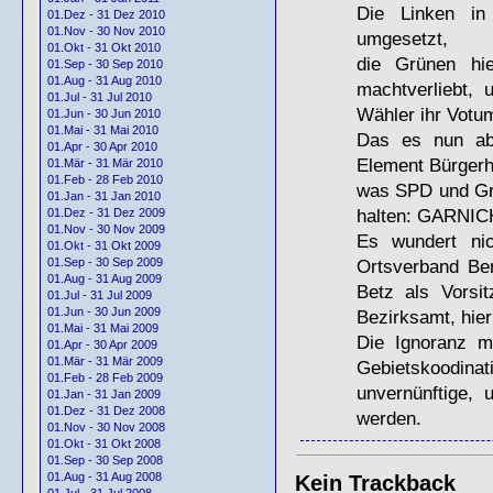
Die Linken in 
01.Dez - 31 Dez 2010
01.Nov - 30 Nov 2010
umgesetzt,
01.Okt - 31 Okt 2010
die Grünen hi
01.Sep - 30 Sep 2010
01.Aug - 31 Aug 2010
machtverliebt,
01.Jul - 31 Jul 2010
Wähler ihr Votu
01.Jun - 30 Jun 2010
01.Mai - 31 Mai 2010
Das es nun abe
01.Apr - 30 Apr 2010
Element Bürgerha
01.Mär - 31 Mär 2010
01.Feb - 28 Feb 2010
was
SPD
und Gr
01.Jan - 31 Jan 2010
halten:
GARNIC
01.Dez - 31 Dez 2009
01.Nov - 30 Nov 2009
Es wundert nic
01.Okt - 31 Okt 2009
Ortsverband Ber
01.Sep - 30 Sep 2009
01.Aug - 31 Aug 2009
Betz als Vorsi
01.Jul - 31 Jul 2009
01.Jun - 30 Jun 2009
Bezirksamt, hier 
01.Mai - 31 Mai 2009
Die Ignoranz mi
01.Apr - 30 Apr 2009
01.Mär - 31 Mär 2009
Gebietskoodin
01.Feb - 28 Feb 2009
unvernünftige, 
01.Jan - 31 Jan 2009
01.Dez - 31 Dez 2008
werden.
01.Nov - 30 Nov 2008
01.Okt - 31 Okt 2008
01.Sep - 30 Sep 2008
01.Aug - 31 Aug 2008
Kein Trackback