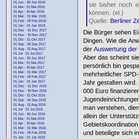
01.Jun - 30 Jun 2018
sie bisher noch 
01.Mai - 31 Mai 2018
können. (el.)
01.Apr - 30 Apr 2018
01.Mär - 31 Mär 2018
Quelle:
Berliner 
01.Feb - 28 Feb 2018
01.Jan - 31 Jan 2018
01.Dez - 31 Dez 2017
Die Bürger sehen Ei
01.Nov - 30 Nov 2017
Dingen. Wie die Anw
01.Okt - 31 Okt 2017
01.Sep - 30 Sep 2017
der
Auswertung der 
01.Aug - 31 Aug 2017
01.Jul - 31 Jul 2017
Aber das scheint sie
01.Jun - 30 Jun 2017
01.Mai - 31 Mai 2017
persönlich bin gespa
01.Apr - 30 Apr 2017
01.Mär - 31 Mär 2017
mehrheitlicher SPD-
01.Feb - 28 Feb 2017
Jahr gestalten wird.
01.Jan - 31 Jan 2017
01.Dez - 31 Dez 2016
000 Euro finanzieren
01.Nov - 30 Nov 2016
01.Okt - 31 Okt 2016
Jugendeinrichtunge
01.Sep - 30 Sep 2016
01.Aug - 31 Aug 2016
man verstehen, dien
01.Jul - 31 Jul 2016
01.Jun - 30 Jun 2016
allein der Unterstü
01.Mai - 31 Mai 2016
Gebietskoordination 
01.Apr - 30 Apr 2016
01.Mär - 31 Mär 2016
und beteiligte sich 
01.Feb - 29 Feb 2016
01.Jan - 31 Jan 2016