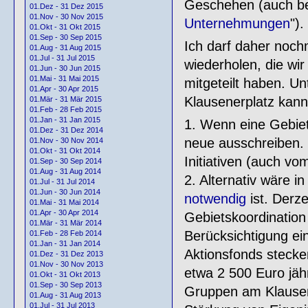
Geschehen (auch be
01.Dez - 31 Dez 2015
01.Nov - 30 Nov 2015
Unternehmungen
").
01.Okt - 31 Okt 2015
01.Sep - 30 Sep 2015
Ich darf daher noch
01.Aug - 31 Aug 2015
01.Jul - 31 Jul 2015
wiederholen, die wi
01.Jun - 30 Jun 2015
01.Mai - 31 Mai 2015
mitgeteilt haben. Un
01.Apr - 30 Apr 2015
Klausenerplatz kann
01.Mär - 31 Mär 2015
01.Feb - 28 Feb 2015
01.Jan - 31 Jan 2015
1. Wenn eine Gebiet
01.Dez - 31 Dez 2014
neue ausschreiben. E
01.Nov - 30 Nov 2014
01.Okt - 31 Okt 2014
Initiativen (auch v
01.Sep - 30 Sep 2014
01.Aug - 31 Aug 2014
2. Alternativ wäre i
01.Jul - 31 Jul 2014
01.Jun - 30 Jun 2014
notwendig
ist. Derze
01.Mai - 31 Mai 2014
01.Apr - 30 Apr 2014
Gebietskoordination
01.Mär - 31 Mär 2014
Berücksichtigung ein
01.Feb - 28 Feb 2014
01.Jan - 31 Jan 2014
Aktionsfonds stecken
01.Dez - 31 Dez 2013
01.Nov - 30 Nov 2013
etwa 2 500 Euro jähr
01.Okt - 31 Okt 2013
01.Sep - 30 Sep 2013
Gruppen am Klausene
01.Aug - 31 Aug 2013
01.Jul - 31 Jul 2013