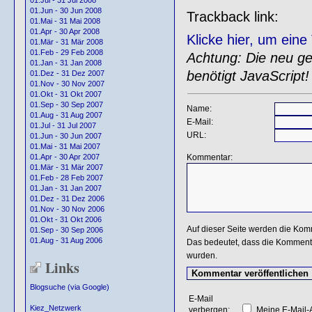
01.Jul - 31 Jul 2008
01.Jun - 30 Jun 2008
Trackback link:
01.Mai - 31 Mai 2008
01.Apr - 30 Apr 2008
Klicke hier, um ein
01.Mär - 31 Mär 2008
01.Feb - 29 Feb 2008
Achtung: Die neu gen
01.Jan - 31 Jan 2008
benötigt JavaScript!
01.Dez - 31 Dez 2007
01.Nov - 30 Nov 2007
01.Okt - 31 Okt 2007
01.Sep - 30 Sep 2007
Name:
01.Aug - 31 Aug 2007
E-Mail:
01.Jul - 31 Jul 2007
URL:
01.Jun - 30 Jun 2007
01.Mai - 31 Mai 2007
Kommentar:
01.Apr - 30 Apr 2007
01.Mär - 31 Mär 2007
01.Feb - 28 Feb 2007
01.Jan - 31 Jan 2007
01.Dez - 31 Dez 2006
01.Nov - 30 Nov 2006
01.Okt - 31 Okt 2006
Auf dieser Seite werden die Kom
01.Sep - 30 Sep 2006
01.Aug - 31 Aug 2006
Das bedeutet, dass die Kommentar
wurden.
Links
Blogsuche (via Google)
E-Mail
Kiez_Netzwerk
verbergen:
Meine E-Mail-A