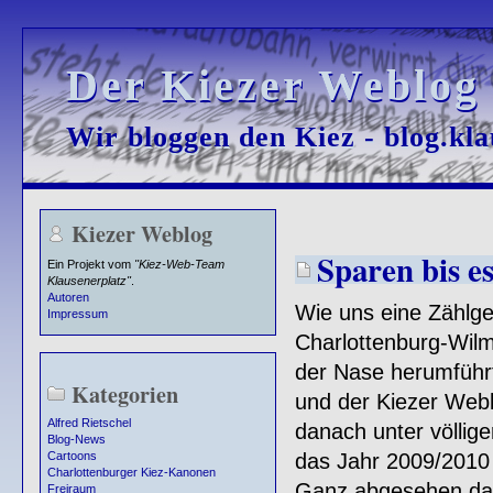
Der Kiezer Weblog
Der Kiezer Weblog
Wir bloggen den Kiez - blog.kla
Wir bloggen den Kiez - blog.kla
Kiezer Weblog
Sparen bis es
Ein Projekt vom
"Kiez-Web-Team
Klausenerplatz"
.
Autoren
Wie uns eine Zählg
Impressum
Charlottenburg-Wilm
der Nase herumführt
Kategorien
und der Kiezer Web
Alfred Rietschel
danach unter völlig
Blog-News
das Jahr 2009/2010 
Cartoons
Charlottenburger Kiez-Kanonen
Ganz abgesehen dav
Freiraum