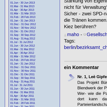
Stärkung von Eigenin
01.Jun - 30 Jun 2013
nicht für Verwaltung
01.Mai - 31 Mai 2013
01.Apr - 30 Apr 2013
Sicher - zwei SPD-
01.Mär - 31 Mär 2013
01.Feb - 28 Feb 2013
die Tränen kommen. 
01.Jan - 31 Jan 2013
01.Dez - 31 Dez 2012
Kiez berühren?
01.Nov - 30 Nov 2012
01.Okt - 31 Okt 2012
maho
-
Gesellsch
01.Sep - 30 Sep 2012
01.Aug - 31 Aug 2012
Tags:
01.Jul - 31 Jul 2012
01.Jun - 30 Jun 2012
berlin
/
bezirksamt_ch
01.Mai - 31 Mai 2012
01.Apr - 30 Apr 2012
01.Mär - 31 Mär 2012
01.Feb - 29 Feb 2012
01.Jan - 31 Jan 2012
ein Kommentar
01.Dez - 31 Dez 2011
01.Nov - 30 Nov 2011
01.Okt - 31 Okt 2011
Nr. 1, Leè Gipfe
01.Sep - 30 Sep 2011
Das Projekt Bür
01.Aug - 31 Aug 2011
01.Jul - 31 Jul 2011
Blendwerk der P
01.Jun - 30 Jun 2011
01.Mai - 31 Mai 2011
Wer- wie die Pa
01.Apr - 30 Apr 2011
dort kann da
01.Mär - 31 Mär 2011
01.Feb - 28 Feb 2011
Parteienlandscha
01.Jan - 31 Jan 2011