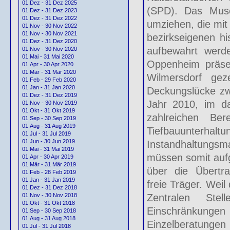
01.Dez - 31 Dez 2025
(SPD). Das Muse
01.Dez - 31 Dez 2023
01.Dez - 31 Dez 2022
umziehen, die mit 
01.Nov - 30 Nov 2022
01.Nov - 30 Nov 2021
bezirkseigenen hi
01.Dez - 31 Dez 2020
aufbewahrt werde
01.Nov - 30 Nov 2020
01.Mai - 31 Mai 2020
Oppenheim präsen
01.Apr - 30 Apr 2020
01.Mär - 31 Mär 2020
Wilmersdorf gez
01.Feb - 29 Feb 2020
01.Jan - 31 Jan 2020
Deckungslücke z
01.Dez - 31 Dez 2019
Jahr 2010, im da
01.Nov - 30 Nov 2019
01.Okt - 31 Okt 2019
zahlreichen Be
01.Sep - 30 Sep 2019
01.Aug - 31 Aug 2019
Tiefbauunterhal
01.Jul - 31 Jul 2019
01.Jun - 30 Jun 2019
Instandhaltungs
01.Mai - 31 Mai 2019
müssen somit aufg
01.Apr - 30 Apr 2019
01.Mär - 31 Mär 2019
über die Übertra
01.Feb - 28 Feb 2019
01.Jan - 31 Jan 2019
freie Träger. Weil
01.Dez - 31 Dez 2018
Zentralen Ste
01.Nov - 30 Nov 2018
01.Okt - 31 Okt 2018
Einschränkungen b
01.Sep - 30 Sep 2018
01.Aug - 31 Aug 2018
Einzelberatungen
01.Jul - 31 Jul 2018