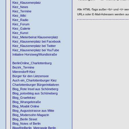
Kiez_Klausenerplatz
Kiez_News
Alle HTML-Tags außer <b> und <i> we
Kiez_Termine
URLs oder E-Mail-Adressen werden au
Kiez_Wiki
Kiez_Radio
Kiez_Forum
Kiez_Galerie
Kiez_Kunst
Kiez_Mieterbeirat Klausenerplatz
Kiez_Klausenerplatz bei Facebook
Kiez_Klausenerplatz bei Twitter
Kiez_Klausenerplatz bei YouTube
Initiative Horstweg/Wundtstraße
BerlinOnline_Charlottenburg
Bezirk_Termine
Mierendorff-Kiez
Bürger für den Lietzensee
Auch ein_Charlottenburger Kiez
Charlottenburger Bürgerinitiativen
Blog_Rote Insel aus Schöneberg
Blog_potseblog aus Schöneberg
Blog_Graefekiez
Blog_Wrangelstraße
Blog_Moabit Online
Blog_Auguststrasse aus Mitte
Blog_Modersohn-Magazin
Blog_Berlin Street
Blog_Notes of Berlin
Blog@inBerlin_Metropole Berlin