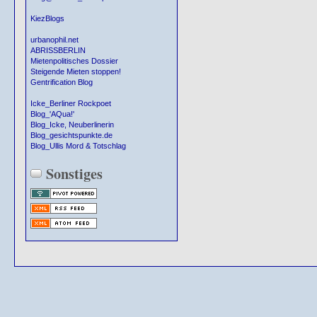
KiezBlogs
urbanophil.net
ABRISSBERLIN
Mietenpolitisches Dossier
Steigende Mieten stoppen!
Gentrification Blog
Icke_Berliner Rockpoet
Blog_'AQua!'
Blog_Icke, Neuberlinerin
Blog_gesichtspunkte.de
Blog_Ullis Mord & Totschlag
Sonstiges