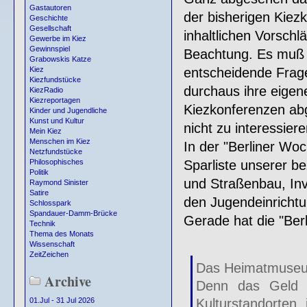
Gastautoren
der bisherigen Kiezk
Geschichte
Gesellschaft
inhaltlichen Vorschlä
Gewerbe im Kiez
Gewinnspiel
Beachtung. Es muß g
Grabowskis Katze
entscheidende Frage
Kiez
Kiezfundstücke
durchaus ihre eigen
KiezRadio
Kiezreportagen
Kiezkonferenzen abg
Kinder und Jugendliche
Kunst und Kultur
nicht zu interessier
Mein Kiez
Menschen im Kiez
In der "Berliner Wo
Netzfundstücke
Sparliste unserer be
Philosophisches
Politik
und Straßenbau, Inv
Raymond Sinister
Satire
den Jugendeinricht
Schlosspark
Spandauer-Damm-Brücke
Gerade hat die "Ber
Technik
Thema des Monats
Wissenschaft
ZeitZeichen
Das Heimatmuseum
Archive
Denn das Geld r
Kulturstandorten
01.Jul - 31 Jul 2026