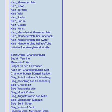
Kiez_Klausenerplatz
Kiez_News
Kiez_Termine
Kiez_Wiki
Kiez_Radio
Kiez_Forum
Kiez_Galerie
Kiez_Kunst
Kiez_Mieterbeirat Klausenerplatz
Kiez_Klausenerplatz bei Facebook
Kiez_Klausenerplatz bei Twitter
Kiez_Klausenerplatz bei YouTube
Initiative Horstweg/Wundtstraße
BerlinOnline_Charlottenburg
Bezirk_Termine
Mierendorff-Kiez
Bürger für den Lietzensee
Auch ein_Charlottenburger Kiez
Charlottenburger Bürgerinitiativen
Blog_Rote Insel aus Schöneberg
Blog_potseblog aus Schöneberg
Blog_Graefekiez
Blog_Wrangelstraße
Blog_Moabit Online
Blog_Auguststrasse aus Mitte
Blog_Modersohn-Magazin
Blog_Berlin Street
Blog_Notes of Berlin
Blog@inBerlin_Metropole Berlin