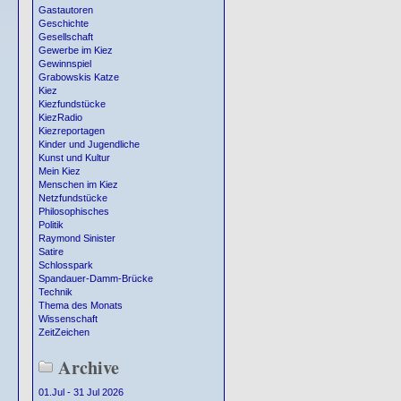
Gastautoren
Geschichte
Gesellschaft
Gewerbe im Kiez
Gewinnspiel
Grabowskis Katze
Kiez
Kiezfundstücke
KiezRadio
Kiezreportagen
Kinder und Jugendliche
Kunst und Kultur
Mein Kiez
Menschen im Kiez
Netzfundstücke
Philosophisches
Politik
Raymond Sinister
Satire
Schlosspark
Spandauer-Damm-Brücke
Technik
Thema des Monats
Wissenschaft
ZeitZeichen
Archive
01.Jul - 31 Jul 2026