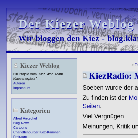
Der Kiezer Weblog
Der Kiezer Weblog
Wir bloggen den Kiez - blog.kla
Wir bloggen den Kiez - blog.kla
Kiezer Weblog
«
F
KiezRadio: 
Ein Projekt vom
"Kiez-Web-Team
Klausenerplatz"
.
Autoren
Soeben wurde der akt
Impressum
Zu finden ist der
Mon
Seiten
.
Kategorien
Viel Vergnügen.
Alfred Rietschel
Blog-News
Meinungen, Kritik u
Cartoons
Charlottenburger Kiez-Kanonen
Freiraum