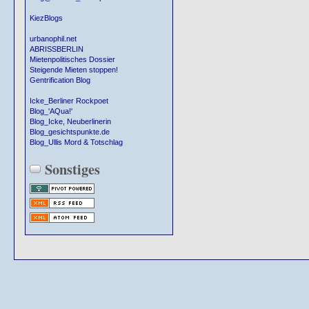
KiezBlogs
urbanophil.net
ABRISSBERLIN
Mietenpolitisches Dossier
Steigende Mieten stoppen!
Gentrification Blog
Icke_Berliner Rockpoet
Blog_'AQua!'
Blog_Icke, Neuberlinerin
Blog_gesichtspunkte.de
Blog_Ullis Mord & Totschlag
Sonstiges