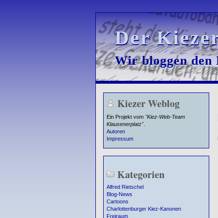
Der Kieze
Der Kieze
Wir bloggen den K
Wir bloggen den K
Kiezer Weblog
Ein Projekt vom
"Kiez-Web-Team
Klausenerplatz"
.
Autoren
Impressum
Kategorien
Alfred Rietschel
Blog-News
Cartoons
Charlottenburger Kiez-Kanonen
Freiraum