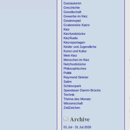
Gastautoren
Geschichte
Gesellschaft
Gewerbe im Kiez
Gewinnspiel
Grabowskis Katze
Kiez
Kiezfundstücke
KiezRadio
Kiezreportagen
Kinder und Jugendliche
Kunst und Kultur
Mein Kiez
Menschen im Kiez
Netzfundstücke
Philosophisches
Politik
Raymond Sinister
Satire
Schlosspark
Spandauer-Damm-Brücke
Technik
Thema des Monats
Wissenschaft
ZeitZeichen
Archive
01.Jul - 31 Jul 2026