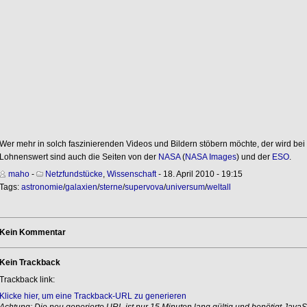
Wer mehr in solch faszinierenden Videos und Bildern stöbern möchte, der wird b
Lohnenswert sind auch die Seiten von der
NASA
(
NASA Images
) und der
ESO
.
maho
-
Netzfundstücke
,
Wissenschaft
- 18. April 2010 - 19:15
Tags:
astronomie
/
galaxien
/
sterne
/
supervova
/
universum
/
weltall
Kein Kommentar
Kein Trackback
Trackback link:
Klicke hier, um eine Trackback-URL zu generieren
Achtung: Die neu generierte URL ist nur 15 Minuten lang gültig und benötigt JavaSc