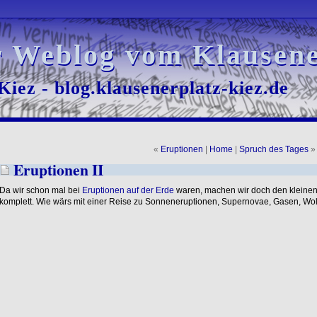
r Weblog vom Klausene
r Weblog vom Klausene
iez - blog.klausenerplatz-kiez.de
iez - blog.klausenerplatz-kiez.de
«
Eruptionen
|
Home
|
Spruch des Tages
»
Eruptionen II
Da wir schon mal bei
Eruptionen auf der Erde
waren, machen wir doch den kleine
komplett. Wie wärs mit einer Reise zu Sonneneruptionen, Supernovae, Gasen, Wol