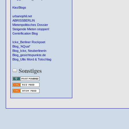
KiezBlogs
urbanophil.net
ABRISSBERLIN
Mietenpolitisches Dossier
Steigende Mieten stoppen!
Gentrification Blog
Icke_Berliner Rockpoet
Blog_'AQua!'
Blog_Icke, Neuberlinerin
Blog_gesichtspunkte.de
Blog_Ullis Mord & Totschlag
Sonstiges