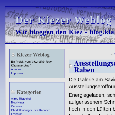
Der Kiezer Weblog
Der Kiezer Weblog
Wir bloggen den Kiez - blog.kla
Wir bloggen den Kiez - blog.kla
Kiezer Weblog
«
Z
Ausstellungs
Ein Projekt vom
"Kiez-Web-Team
Klausenerplatz"
.
Raben
Autoren
Impressum
Die Galerie am Savi
Ausstellungseröffnu
Kategorien
Energiegeladen, sc
Alfred Rietschel
aufgerissenem Schna
Blog-News
Cartoons
hoch in den Lüften b
Charlottenburger Kiez-Kanonen
Freiraum