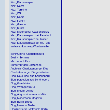
Kiez_Klausenerplatz
Kiez_News
Kiez_Termine
Kiez_Wiki
Kiez_Radio
Kiez_Forum
Kiez_Galerie
Kiez_Kunst
Kiez_Mieterbeirat Klausenerplatz
Kiez_Klausenerplatz bei Facebook
Kiez_Klausenerplatz bei Twitter
Kiez_Klausenerplatz bei YouTube
Initiative Horstweg/Wundtstraße
BerlinOnline_Charlottenburg
Bezirk_Termine
Mierendorff-Kiez
Bürger für den Lietzensee
Auch ein_Charlottenburger Kiez
Charlottenburger Bürgerinitiativen
Blog_Rote Insel aus Schöneberg
Blog_potseblog aus Schöneberg
Blog_Graefekiez
Blog_Wrangelstraße
Blog_Moabit Online
Blog_Auguststrasse aus Mitte
Blog_Modersohn-Magazin
Blog_Berlin Street
Blog_Notes of Berlin
Blog@inBerlin_Metropole Berlin