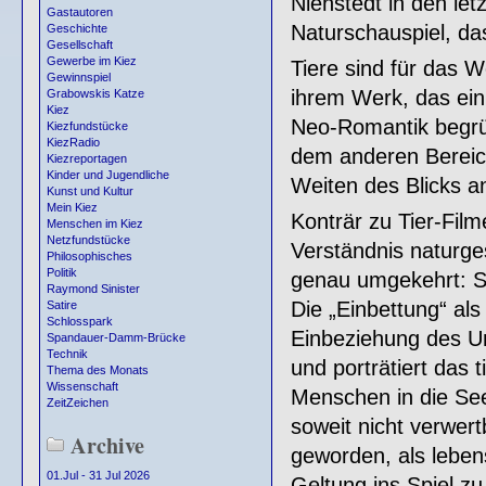
Nienstedt in den letz
Gastautoren
Naturschauspiel, das
Geschichte
Gesellschaft
Gewerbe im Kiez
Tiere sind für das We
Gewinnspiel
ihrem Werk, das ein 
Grabowskis Katze
Kiez
Neo-Romantik begrüß
Kiezfundstücke
KiezRadio
dem anderen Bereic
Kiezreportagen
Kinder und Jugendliche
Weiten des Blicks an
Kunst und Kultur
Mein Kiez
Konträr zu Tier-Fil
Menschen im Kiez
Netzfundstücke
Verständnis naturges
Philosophisches
Politik
genau umgekehrt: Si
Raymond Sinister
Die „Einbettung“ al
Satire
Schlosspark
Einbeziehung des U
Spandauer-Damm-Brücke
Technik
und porträtiert das 
Thema des Monats
Wissenschaft
Menschen in die Seel
ZeitZeichen
soweit nicht verwer
Archive
geworden, als lebens
01.Jul - 31 Jul 2026
Geltung ins Spiel zu