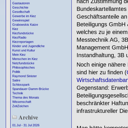
nach Zustimmung de
Gastautoren
Bundeskartellamtes
Geschichte
Gesellschaft
Geschäftsanteile 
Gewerbe im Kiez
Gewinnspiel
Beteiligungs GmbH 
Grabowskis Katze
Kiez
welches zu je einem
Kiezfundstücke
KiezRadio
Messtechnik AG, 3B
Kiezreportagen
Management GmbH geh
Kinder und Jugendliche
Kunst und Kultur
Instandhaltung, 3B 
Mein Kiez
Menschen im Kiez
Noch einige nähere
Netzfundstücke
Philosophisches
sind hier zu finden (
Politik
Raymond Sinister
Wirtschaftsdatenb
Satire
Schlosspark
Gegenstand: Erwerb
Spandauer-Damm-Brücke
Technik
Beteiligungsgesellsc
Thema des Monats
beschränkter Haftun
Wissenschaft
ZeitZeichen
infrastruktureller Die
Archive
01.Jul - 31 Jul 2026
Man hätte kompeten