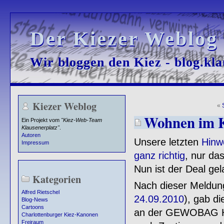
Der Kiezer Weblog
Der Kiezer Weblog
Wir bloggen den Kiez - blog.kla
Wir bloggen den Kiez - blog.kla
Kiezer Weblog
«
Wohnen im 
Ein Projekt vom
"Kiez-Web-Team
Klausenerplatz"
.
Autoren
Unsere letzten
Hinw
Impressum
ganz richtig
, nur da
Nun ist der Deal gel
Kategorien
Nach dieser Meldun
Alfred Rietschel
24.09.2010
), gab d
Blog-News
Cartoons
an der GEWOBAG HS
Charlottenburger Kiez-Kanonen
Freiraum