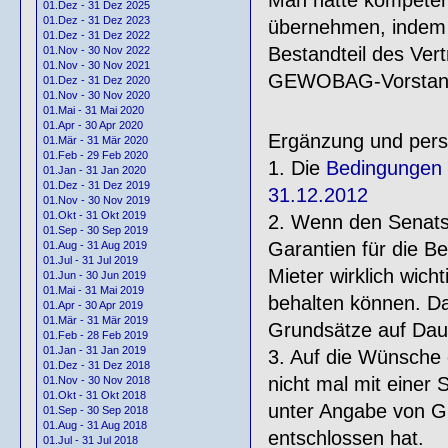
01.Dez - 31 Dez 2025
01.Dez - 31 Dez 2023
übernehmen, indem s
01.Dez - 31 Dez 2022
Bestandteil des Ver
01.Nov - 30 Nov 2022
01.Nov - 30 Nov 2021
GEWOBAG-Vorstandes
01.Dez - 31 Dez 2020
01.Nov - 30 Nov 2020
01.Mai - 31 Mai 2020
01.Apr - 30 Apr 2020
Ergänzung und pers
01.Mär - 31 Mär 2020
01.Feb - 29 Feb 2020
1. Die
Bedingungen i
01.Jan - 31 Jan 2020
01.Dez - 31 Dez 2019
31.12.2012
01.Nov - 30 Nov 2019
01.Okt - 31 Okt 2019
2. Wenn den Senatsv
01.Sep - 30 Sep 2019
Garantien für die 
01.Aug - 31 Aug 2019
01.Jul - 31 Jul 2019
Mieter wirklich wich
01.Jun - 30 Jun 2019
01.Mai - 31 Mai 2019
behalten können. Dan
01.Apr - 30 Apr 2019
01.Mär - 31 Mär 2019
Grundsätze auf Daue
01.Feb - 28 Feb 2019
01.Jan - 31 Jan 2019
3. Auf die Wünsche 
01.Dez - 31 Dez 2018
nicht mal mit einer 
01.Nov - 30 Nov 2018
01.Okt - 31 Okt 2018
unter Angabe von G
01.Sep - 30 Sep 2018
01.Aug - 31 Aug 2018
entschlossen hat.
01.Jul - 31 Jul 2018