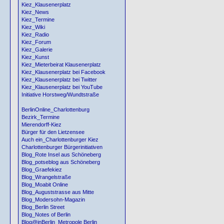
Kiez_Klausenerplatz
Kiez_News
Kiez_Termine
Kiez_Wiki
Kiez_Radio
Kiez_Forum
Kiez_Galerie
Kiez_Kunst
Kiez_Mieterbeirat Klausenerplatz
Kiez_Klausenerplatz bei Facebook
Kiez_Klausenerplatz bei Twitter
Kiez_Klausenerplatz bei YouTube
Initiative Horstweg/Wundtstraße
BerlinOnline_Charlottenburg
Bezirk_Termine
Mierendorff-Kiez
Bürger für den Lietzensee
Auch ein_Charlottenburger Kiez
Charlottenburger Bürgerinitiativen
Blog_Rote Insel aus Schöneberg
Blog_potseblog aus Schöneberg
Blog_Graefekiez
Blog_Wrangelstraße
Blog_Moabit Online
Blog_Auguststrasse aus Mitte
Blog_Modersohn-Magazin
Blog_Berlin Street
Blog_Notes of Berlin
Blog@inBerlin_Metropole Berlin