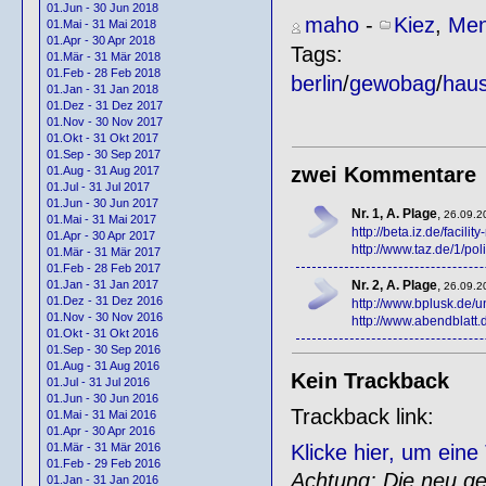
01.Jun - 30 Jun 2018
maho
-
Kiez
,
Men
01.Mai - 31 Mai 2018
01.Apr - 30 Apr 2018
Tags:
01.Mär - 31 Mär 2018
01.Feb - 28 Feb 2018
berlin
/
gewobag
/
haus
01.Jan - 31 Jan 2018
01.Dez - 31 Dez 2017
01.Nov - 30 Nov 2017
01.Okt - 31 Okt 2017
01.Sep - 30 Sep 2017
zwei Kommentare
01.Aug - 31 Aug 2017
01.Jul - 31 Jul 2017
01.Jun - 30 Jun 2017
Nr. 1, A. Plage
,
26.09.2
01.Mai - 31 Mai 2017
http://beta.iz.de/facil
01.Apr - 30 Apr 2017
http://www.taz.de/1/poli
01.Mär - 31 Mär 2017
01.Feb - 28 Feb 2017
Nr. 2, A. Plage
,
01.Jan - 31 Jan 2017
26.09.2
01.Dez - 31 Dez 2016
http://www.bplusk.de/
01.Nov - 30 Nov 2016
http://www.abendblatt.d
01.Okt - 31 Okt 2016
01.Sep - 30 Sep 2016
01.Aug - 31 Aug 2016
Kein Trackback
01.Jul - 31 Jul 2016
01.Jun - 30 Jun 2016
Trackback link:
01.Mai - 31 Mai 2016
01.Apr - 30 Apr 2016
Klicke hier, um ein
01.Mär - 31 Mär 2016
01.Feb - 29 Feb 2016
Achtung: Die neu gen
01.Jan - 31 Jan 2016