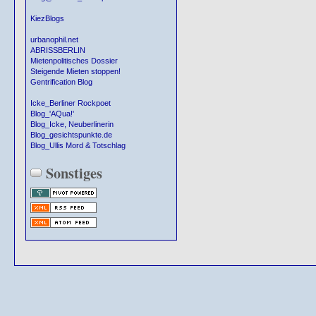
KiezBlogs
urbanophil.net
ABRISSBERLIN
Mietenpolitisches Dossier
Steigende Mieten stoppen!
Gentrification Blog
Icke_Berliner Rockpoet
Blog_'AQua!'
Blog_Icke, Neuberlinerin
Blog_gesichtspunkte.de
Blog_Ullis Mord & Totschlag
Sonstiges