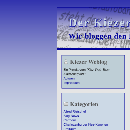
Der Kieze
Der Kieze
Wir bloggen den K
Wir bloggen den K
Kiezer Weblog
Ein Projekt vom
"Kiez-Web-Team
Klausenerplatz"
.
Autoren
Impressum
Kategorien
Alfred Rietschel
Blog-News
Cartoons
Charlottenburger Kiez-Kanonen
Freiraum