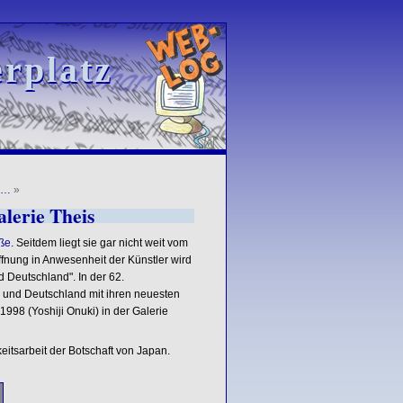
rplatz
rplatz
8…
»
lerie Theis
aße
. Seitdem liegt sie gar nicht weit vom
ffnung in Anwesenheit der Künstler wird
 Deutschland". In der 62.
 und Deutschland mit ihren neuesten
998 (Yoshiji Onuki) in der Galerie
keitsarbeit der Botschaft von Japan.