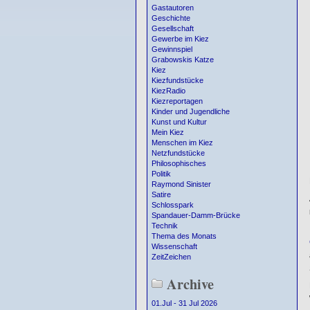
Gastautoren
Geschichte
Gesellschaft
Gewerbe im Kiez
Gewinnspiel
Grabowskis Katze
Kiez
Kiezfundstücke
KiezRadio
Kiezreportagen
Kinder und Jugendliche
Kunst und Kultur
Mein Kiez
Menschen im Kiez
Netzfundstücke
Philosophisches
Politik
Raymond Sinister
Satire
Schlosspark
Spandauer-Damm-Brücke
Technik
Thema des Monats
Wissenschaft
ZeitZeichen
Archive
01.Jul - 31 Jul 2026