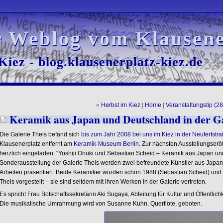
r Weblog vom Klausene
r Weblog vom Klausene
iez - blog.klausenerplatz-kiez.de
iez - blog.klausenerplatz-kiez.de
«
Herbst im Kiez
|
Home
|
Veranstaltungstip (2
Keramik aus Japan und Deutschland in der Ga
Die Galerie Theis befand sich
bis zum Jahr 2008 bei uns im Kiez in der Neufertstr
Klausenerplatz entfernt am
Keramik-Museum Berlin
. Zur nächsten Ausstellungserö
herzlich eingeladen: "Yoshiji Onuki und Sebastian Scheid – Keramik aus Japan und
Sonderausstellung der Galerie Theis werden zwei befreundete Künstler aus Japan
Arbeiten präsentiert. Beide Keramiker wurden schon 1988 (Sebastian Scheid) und 1
Theis vorgestellt – sie sind seitdem mit ihren Werken in der Galerie vertreten.
Es spricht Frau Botschaftssekretärin Aki Sugaya, Abteilung für Kultur und Öffentlich
Die musikalische Umrahmung wird von Susanne Kuhn, Querflöte, geboten.