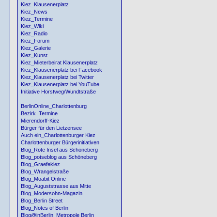
Kiez_Klausenerplatz
Kiez_News
Kiez_Termine
Kiez_Wiki
Kiez_Radio
Kiez_Forum
Kiez_Galerie
Kiez_Kunst
Kiez_Mieterbeirat Klausenerplatz
Kiez_Klausenerplatz bei Facebook
Kiez_Klausenerplatz bei Twitter
Kiez_Klausenerplatz bei YouTube
Initiative Horstweg/Wundtstraße
BerlinOnline_Charlottenburg
Bezirk_Termine
Mierendorff-Kiez
Bürger für den Lietzensee
Auch ein_Charlottenburger Kiez
Charlottenburger Bürgerinitiativen
Blog_Rote Insel aus Schöneberg
Blog_potseblog aus Schöneberg
Blog_Graefekiez
Blog_Wrangelstraße
Blog_Moabit Online
Blog_Auguststrasse aus Mitte
Blog_Modersohn-Magazin
Blog_Berlin Street
Blog_Notes of Berlin
Blog@inBerlin_Metropole Berlin