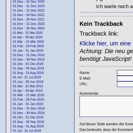
01.Dez - 31 Dez 2025
ich warte noch a
01.Dez - 31 Dez 2023
01.Dez - 31 Dez 2022
01.Nov - 30 Nov 2022
01.Nov - 30 Nov 2021
Kein Trackback
01.Dez - 31 Dez 2020
01.Nov - 30 Nov 2020
Trackback link:
01.Mai - 31 Mai 2020
01.Apr - 30 Apr 2020
01.Mär - 31 Mär 2020
Klicke hier, um ein
01.Feb - 29 Feb 2020
Achtung: Die neu gen
01.Jan - 31 Jan 2020
01.Dez - 31 Dez 2019
benötigt JavaScript!
01.Nov - 30 Nov 2019
01.Okt - 31 Okt 2019
01.Sep - 30 Sep 2019
Name:
01.Aug - 31 Aug 2019
01.Jul - 31 Jul 2019
E-Mail:
01.Jun - 30 Jun 2019
URL:
01.Mai - 31 Mai 2019
01.Apr - 30 Apr 2019
Kommentar:
01.Mär - 31 Mär 2019
01.Feb - 28 Feb 2019
01.Jan - 31 Jan 2019
01.Dez - 31 Dez 2018
01.Nov - 30 Nov 2018
01.Okt - 31 Okt 2018
01.Sep - 30 Sep 2018
Auf dieser Seite werden die Kom
01.Aug - 31 Aug 2018
Das bedeutet, dass die Kommentar
01.Jul - 31 Jul 2018