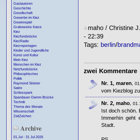
Gastautoren
Geschichte
Gesellschaft
Gewerbe im Kiez
Gewinnspiel
maho / Christine J
Grabowskis Katze
Kiez
- 22:39
Kiezfundstücke
KiezRadio
Tags:
berlin
/
brandm
Kiezreportagen
Kinder und Jugendliche
Kunst und Kultur
Mein Kiez
Menschen im Kiez
Netzfundstücke
zwei Kommentare
Philosophisches
Politik
Nr. 1, maren
,
01
Raymond Sinister
Satire
vom Kiezblog z
Schlosspark
Spandauer-Damm-Brücke
Nr. 2, maho
,
Technik
01.
Thema des Monats
Ist doch schön.
Wissenschaft
ZeitZeichen
Immerhin geht 
Stadt.
Archive
01.Jul - 31 Jul 2026
PS