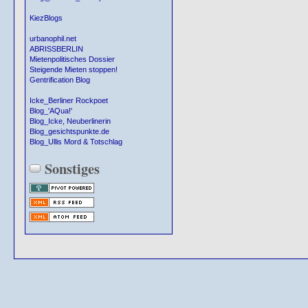
KiezBlogs
urbanophil.net
ABRISSBERLIN
Mietenpolitisches Dossier
Steigende Mieten stoppen!
Gentrification Blog
Icke_Berliner Rockpoet
Blog_'AQua!'
Blog_Icke, Neuberlinerin
Blog_gesichtspunkte.de
Blog_Ullis Mord & Totschlag
Sonstiges