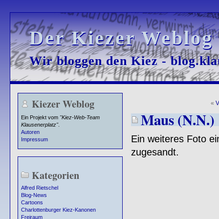
Der Kiezer Weblog
Der Kiezer Weblog
Wir bloggen den Kiez - blog.kla
Wir bloggen den Kiez - blog.kla
Kiezer Weblog
«
V
Maus (N.N.)
Ein Projekt vom
"Kiez-Web-Team
Klausenerplatz"
.
Autoren
Ein weiteres Foto e
Impressum
zugesandt.
Kategorien
Alfred Rietschel
Blog-News
Cartoons
Charlottenburger Kiez-Kanonen
Freiraum