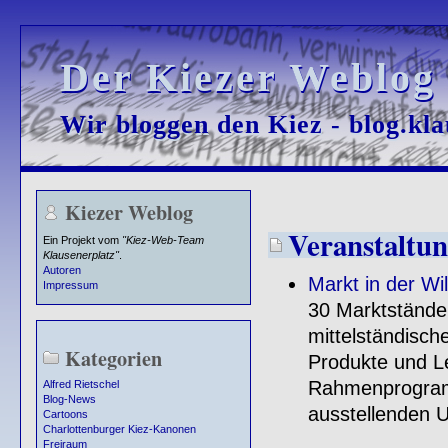
Der Kiezer Weblog
Der Kiezer Weblog
Wir bloggen den Kiez - blog.kla
Wir bloggen den Kiez - blog.kla
Kiezer Weblog
Veranstaltun
Ein Projekt vom
"Kiez-Web-Team
Klausenerplatz"
.
Autoren
Markt in der Wi
Impressum
30 Marktstände
mittelständisch
Kategorien
Produkte und Le
Rahmenprogram
Alfred Rietschel
Blog-News
ausstellenden 
Cartoons
Charlottenburger Kiez-Kanonen
Freiraum