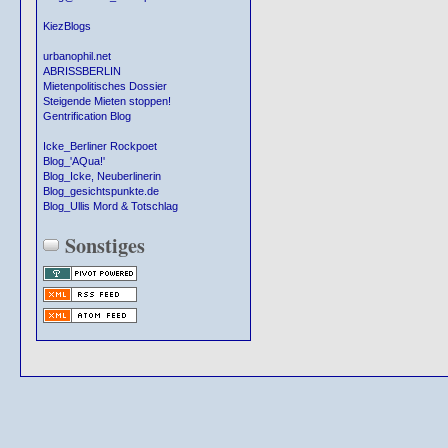
KiezBlogs
urbanophil.net
ABRISSBERLIN
Mietenpolitisches Dossier
Steigende Mieten stoppen!
Gentrification Blog
Icke_Berliner Rockpoet
Blog_'AQua!'
Blog_Icke, Neuberlinerin
Blog_gesichtspunkte.de
Blog_Ullis Mord & Totschlag
Sonstiges