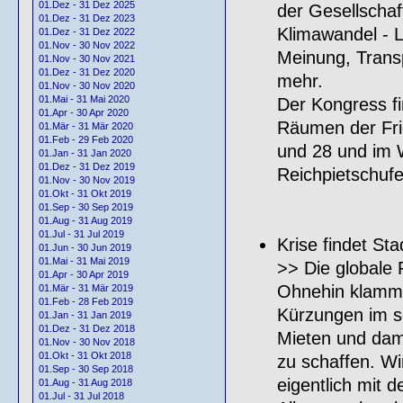
01.Dez - 31 Dez 2025
der Gesellschaft
01.Dez - 31 Dez 2023
Klimawandel - 
01.Dez - 31 Dez 2022
01.Nov - 30 Nov 2022
Meinung, Transp
01.Nov - 30 Nov 2021
01.Dez - 31 Dez 2020
mehr.
01.Nov - 30 Nov 2020
01.Mai - 31 Mai 2020
Der Kongress fi
01.Apr - 30 Apr 2020
Räumen der Frie
01.Mär - 31 Mär 2020
01.Feb - 29 Feb 2020
und 28 und im 
01.Jan - 31 Jan 2020
01.Dez - 31 Dez 2019
Reichpietschufer
01.Nov - 30 Nov 2019
01.Okt - 31 Okt 2019
01.Sep - 30 Sep 2019
01.Aug - 31 Aug 2019
01.Jul - 31 Jul 2019
Krise findet Sta
01.Jun - 30 Jun 2019
01.Mai - 31 Mai 2019
>> Die globale
01.Apr - 30 Apr 2019
Ohnehin klamm,
01.Mär - 31 Mär 2019
01.Feb - 28 Feb 2019
Kürzungen im s
01.Jan - 31 Jan 2019
01.Dez - 31 Dez 2018
Mieten und dam
01.Nov - 30 Nov 2018
01.Okt - 31 Okt 2018
zu schaffen. Wi
01.Sep - 30 Sep 2018
eigentlich mit d
01.Aug - 31 Aug 2018
01.Jul - 31 Jul 2018