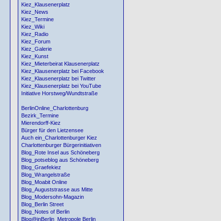
Kiez_Klausenerplatz
Kiez_News
Kiez_Termine
Kiez_Wiki
Kiez_Radio
Kiez_Forum
Kiez_Galerie
Kiez_Kunst
Kiez_Mieterbeirat Klausenerplatz
Kiez_Klausenerplatz bei Facebook
Kiez_Klausenerplatz bei Twitter
Kiez_Klausenerplatz bei YouTube
Initiative Horstweg/Wundtstraße
BerlinOnline_Charlottenburg
Bezirk_Termine
Mierendorff-Kiez
Bürger für den Lietzensee
Auch ein_Charlottenburger Kiez
Charlottenburger Bürgerinitiativen
Blog_Rote Insel aus Schöneberg
Blog_potseblog aus Schöneberg
Blog_Graefekiez
Blog_Wrangelstraße
Blog_Moabit Online
Blog_Auguststrasse aus Mitte
Blog_Modersohn-Magazin
Blog_Berlin Street
Blog_Notes of Berlin
Blog@inBerlin_Metropole Berlin