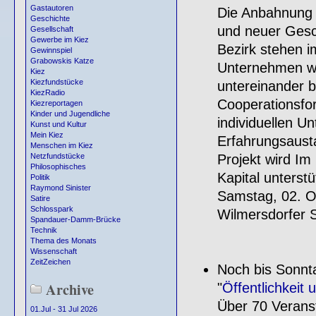
Gastautoren
Die Anbahnung 
Geschichte
und neuer Gesch
Gesellschaft
Gewerbe im Kiez
Bezirk stehen im
Gewinnspiel
Grabowskis Katze
Unternehmen we
Kiez
Kiezfundstücke
untereinander 
KiezRadio
Cooperationsfor
Kiezreportagen
Kinder und Jugendliche
individuellen 
Kunst und Kultur
Mein Kiez
Erfahrungsausta
Menschen im Kiez
Projekt wird I
Netzfundstücke
Philosophisches
Kapital unterstü
Politik
Raymond Sinister
Samstag, 02. O
Satire
Schlosspark
Wilmersdorfer S
Spandauer-Damm-Brücke
Technik
Thema des Monats
Wissenschaft
ZeitZeichen
Noch bis Sonnt
Archive
"
Öffentlichkeit
Über 70 Verans
01.Jul - 31 Jul 2026