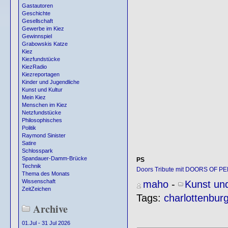
Gastautoren
Geschichte
Gesellschaft
Gewerbe im Kiez
Gewinnspiel
Grabowskis Katze
Kiez
Kiezfundstücke
KiezRadio
Kiezreportagen
Kinder und Jugendliche
Kunst und Kultur
Mein Kiez
Menschen im Kiez
Netzfundstücke
Philosophisches
Politik
Raymond Sinister
Satire
Schlosspark
Spandauer-Damm-Brücke
PS
Technik
Doors Tribute mit DOORS OF PE
Thema des Monats
Wissenschaft
maho
-
Kunst und
ZeitZeichen
Tags:
charlottenbur
Archive
01.Jul - 31 Jul 2026