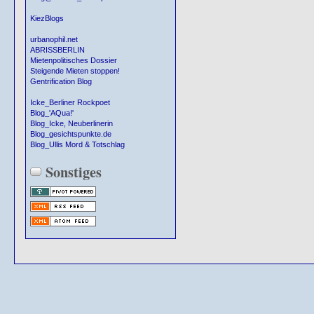
KiezBlogs
urbanophil.net
ABRISSBERLIN
Mietenpolitisches Dossier
Steigende Mieten stoppen!
Gentrification Blog
Icke_Berliner Rockpoet
Blog_'AQua!'
Blog_Icke, Neuberlinerin
Blog_gesichtspunkte.de
Blog_Ullis Mord & Totschlag
Sonstiges