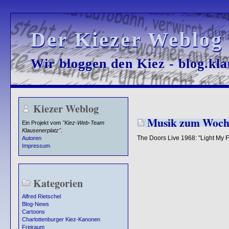
Der Kiezer Weblog
Der Kiezer Weblog
Wir bloggen den Kiez - blog.kla
Wir bloggen den Kiez - blog.kla
Kiezer Weblog
Musik zum Woch
Ein Projekt vom
"Kiez-Web-Team
Klausenerplatz"
.
The Doors Live 1968: "Light My F
Autoren
Impressum
Kategorien
Alfred Rietschel
Blog-News
Cartoons
Charlottenburger Kiez-Kanonen
Freiraum