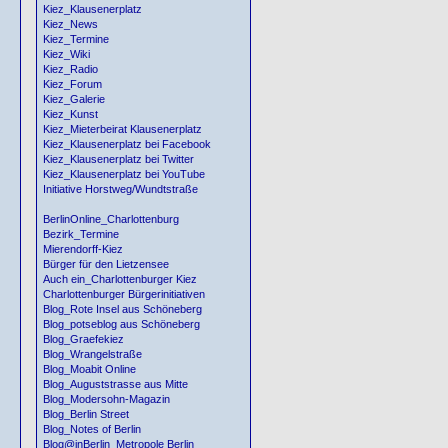
Kiez_Klausenerplatz
Kiez_News
Kiez_Termine
Kiez_Wiki
Kiez_Radio
Kiez_Forum
Kiez_Galerie
Kiez_Kunst
Kiez_Mieterbeirat Klausenerplatz
Kiez_Klausenerplatz bei Facebook
Kiez_Klausenerplatz bei Twitter
Kiez_Klausenerplatz bei YouTube
Initiative Horstweg/Wundtstraße
BerlinOnline_Charlottenburg
Bezirk_Termine
Mierendorff-Kiez
Bürger für den Lietzensee
Auch ein_Charlottenburger Kiez
Charlottenburger Bürgerinitiativen
Blog_Rote Insel aus Schöneberg
Blog_potseblog aus Schöneberg
Blog_Graefekiez
Blog_Wrangelstraße
Blog_Moabit Online
Blog_Auguststrasse aus Mitte
Blog_Modersohn-Magazin
Blog_Berlin Street
Blog_Notes of Berlin
Blog@inBerlin_Metropole Berlin