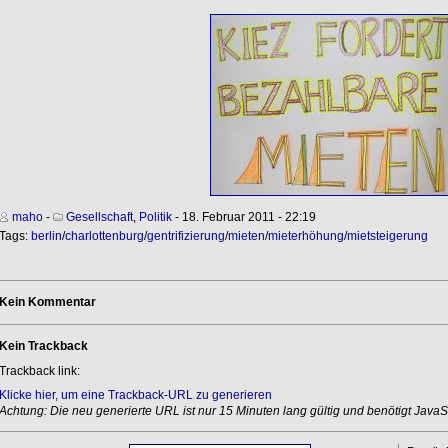
maho
-
Gesellschaft
,
Politik
- 18. Februar 2011 - 22:19
Tags:
berlin
/
charlottenburg
/
gentrifizierung
/
mieten
/
mieterhöhung
/
mietsteigerung
Kein Kommentar
Kein Trackback
Trackback link:
Klicke hier, um eine Trackback-URL zu generieren
Achtung: Die neu generierte URL ist nur 15 Minuten lang gültig und benötigt JavaSc