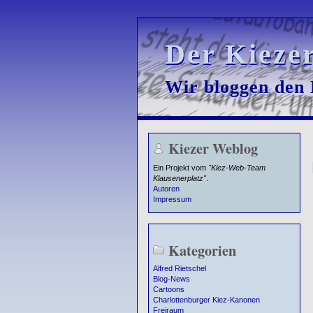
Der Kieze
Der Kieze
Wir bloggen den K
Wir bloggen den K
Kiezer Weblog
Ein Projekt vom
"Kiez-Web-Team
Klausenerplatz"
.
Autoren
Impressum
Kategorien
Alfred Rietschel
Blog-News
Cartoons
Charlottenburger Kiez-Kanonen
Freiraum