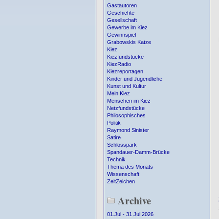
Gastautoren
Geschichte
Gesellschaft
Gewerbe im Kiez
Gewinnspiel
Grabowskis Katze
Kiez
Kiezfundstücke
KiezRadio
Kiezreportagen
Kinder und Jugendliche
Kunst und Kultur
Mein Kiez
Menschen im Kiez
Netzfundstücke
Philosophisches
Politik
Raymond Sinister
Satire
Schlosspark
Spandauer-Damm-Brücke
Technik
Thema des Monats
Wissenschaft
ZeitZeichen
Archive
01.Jul - 31 Jul 2026