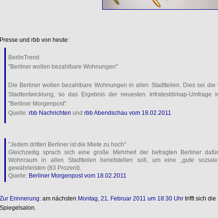
Presse und rbb von heute:
BerlinTrend
"Berliner wollen bezahlbare Wohnungen"
Die Berliner wollen bezahlbare Wohnungen in allen Stadtteilen. Dies sei die w
Stadtentwicklung, so das Ergebnis der neuesten Infratestdimap-Umfrage
"Berliner Morgenpost".
Quelle:
rbb Nachrichten
und
rbb Abendschau vom 18.02.2011
"Jedem dritten Berliner ist die Miete zu hoch"
Gleichzeitig sprach sich eine große Mehrheit der befragten Berliner daf
Wohnraum in allen Stadtteilen bereitstellen soll, um eine „gute sozial
gewährleisten (83 Prozent).
Quelle:
Berliner Morgenpost vom 18.02.2011
Zur Erinnerung
: am nächsten
Montag, 21. Februar 2011 um 18:30 Uhr
trifft sich die
Spiegelsalon.