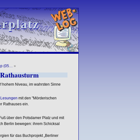
rplatz
rplatz
tip (05…
»
 Rathausturm
uf hohem Niveau, im wahrsten Sinne
n Lesungen
mit den "Mörderischen
r Rathauses ein.
Fuß über den Potsdamer Platz und mit
ch Berlin bewegen: ihrem Schicksal
gien für das Buchprojekt „Berliner