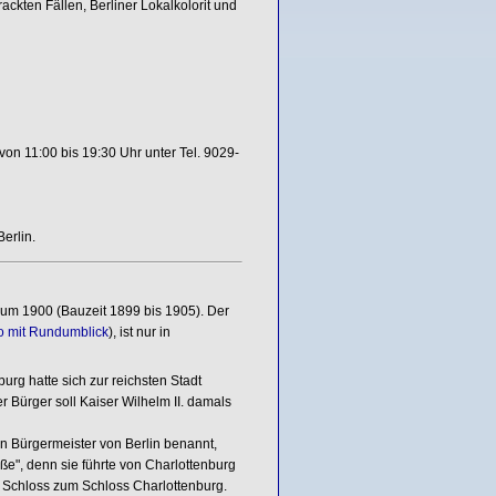
ckten Fällen, Berliner Lokalkolorit und
on 11:00 bis 19:30 Uhr unter Tel. 9029-
erlin.
 um 1900 (Bauzeit 1899 bis 1905). Der
eo mit Rundumblick
), ist nur in
urg hatte sich zur reichsten Stadt
 Bürger soll Kaiser Wilhelm II. damals
 Bürgermeister von Berlin benannt,
ße", denn sie führte von Charlottenburg
r Schloss zum Schloss Charlottenburg.