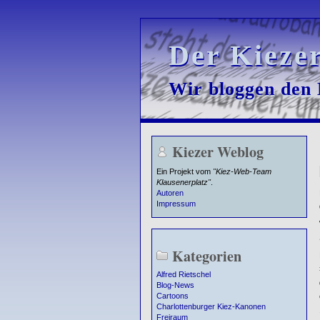
Der Kieze
Der Kieze
Wir bloggen den K
Wir bloggen den K
Kiezer Weblog
Ein Projekt vom
"Kiez-Web-Team
Klausenerplatz"
.
Autoren
Impressum
Kategorien
Alfred Rietschel
Blog-News
Cartoons
Charlottenburger Kiez-Kanonen
Freiraum