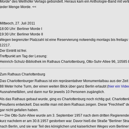
Morde“ des Wellhöfer Verlags gebündelt. Heraus kam ein Anthologie-Band mit vertra
jeder Menge Morde. <<
Mittwoch, 27. Juli 2011
18:00 Uhr: Berliner Morde I
19:30 Uhr: Berliner Morde II
Wegen begrenzter Platzzahl ist eine Reservierung notwendig montags bis freitags v
12217.
Der Eintritt ist frei.
Treffpunkt am Tag der Lesung:
Heinrich-Schulz-Bibliothek im Rathaus Charlottenburg, Otto-Suhr-Allee 96, 10585 B
Zum Rathaus Charlottenburg
Das Charlottenburger Rathaus ist ein repräsentativer Monumentalbau aus der Zeit
88 Meter hohe Turm, der einen weiten Blick über ganz Berlin erlaubt (
hier ein Vid
Ausnahmefällen, und dann nur für jeweils 10 Personen zugänglich.
Als das Rathaus gebaut wurde, ging es Charlottenburg noch richtig gut. Charlottenb
Preußens entwickelt. Das wollte man mit dem Rathaus zeigen. Diese "Frechheit" der
gar nicht gefallen haben.
>> Die Otto-Suhr-Allee wurde am 3. September 1957 nach dem dritten Regierenden
kurz nachdem er am 30.8.1957 gestorben war. Davor hieß die Straße "Berliner Stra
nach Berlin, und sie war Teil des königlichen und kaiserlichen Weges vom Berline