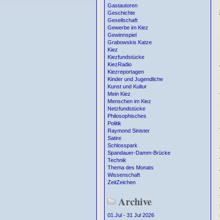
Gastautoren
Geschichte
Gesellschaft
Gewerbe im Kiez
Gewinnspiel
Grabowskis Katze
Kiez
Kiezfundstücke
KiezRadio
Kiezreportagen
Kinder und Jugendliche
Kunst und Kultur
Mein Kiez
Menschen im Kiez
Netzfundstücke
Philosophisches
Politik
Raymond Sinister
Satire
Schlosspark
Spandauer-Damm-Brücke
Technik
Thema des Monats
Wissenschaft
ZeitZeichen
Archive
01.Jul - 31 Jul 2026