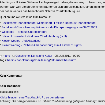
Allerdings soll Kaiser Wilhelm II sich geweigert haben, diesen Weg zu benutzen, 
worden war, weil die bürgerlichen Bauherren sich erdreistet hatten, einen 88 m ho
der höher war als das benachbarte Schloss Charlottenburg. <<
Quellen und weitere Infos zum Rathaus:
*
Bezirksamt Charlottenburg-Wilmersdorf - Lexikon Rathaus Charlottenburg
*
Bezirksamt Charlottenburg-Wilmersdorf - Kiezspaziergang vom 08.02.2003
*
Wikipedia - Rathaus Charlottenburg
*
Edition Luisenstadt - Rathaus Charlottenburg (I - III)
*
Kiezer Weblog - Auf Altstadttour
*
Kiezer Weblog - Rathaus Charlottenburg zum Festival of Lights
maho
-
Geschichte
,
Kunst und Kultur
- 05. Juli 2011 - 00:02
Tags:
berlin
/
charlottenburg
/
krimi
/
lesung
/
rathaus
/
rathausturm
Kein Kommentar
Kein Trackback
Trackback link:
Klicke hier, um eine Trackback-URL zu generieren
Achtung: Die neu generierte URL ist nur 15 Minuten lang gültig und benötigt JavaSc