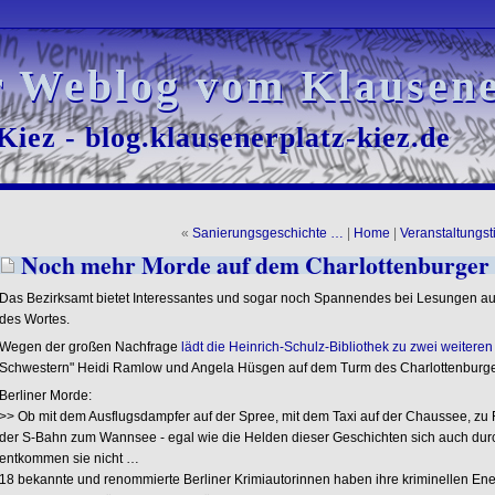
r Weblog vom Klausene
r Weblog vom Klausene
iez - blog.klausenerplatz-kiez.de
iez - blog.klausenerplatz-kiez.de
«
Sanierungsgeschichte …
|
Home
|
Veranstaltungs
Noch mehr Morde auf dem Charlottenburger
Das Bezirksamt bietet Interessantes und sogar noch Spannendes bei Lesungen a
des Wortes.
Wegen der großen Nachfrage
lädt die Heinrich-Schulz-Bibliothek zu zwei weitere
Schwestern" Heidi Ramlow und Angela Hüsgen auf dem Turm des Charlottenburge
Berliner Morde:
>> Ob mit dem Ausflugsdampfer auf der Spree, mit dem Taxi auf der Chaussee, zu 
der S-Bahn zum Wannsee - egal wie die Helden dieser Geschichten sich auch dur
entkommen sie nicht …
18 bekannte und renommierte Berliner Krimiautorinnen haben ihre kriminellen Ener