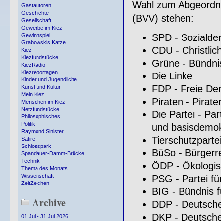
Wahl zum Abgeordn
Gastautoren
Geschichte
(BVV) stehen:
Gesellschaft
Gewerbe im Kiez
SPD - Sozialde
Gewinnspiel
Grabowskis Katze
CDU - Christli
Kiez
Kiezfundstücke
Grüne - Bündni
KiezRadio
Kiezreportagen
Die Linke
Kinder und Jugendliche
FDP - Freie De
Kunst und Kultur
Mein Kiez
Piraten - Pirat
Menschen im Kiez
Netzfundstücke
Die Partei - Par
Philosophisches
Politik
und basisdemokr
Raymond Sinister
Tierschutzparte
Satire
Schlosspark
BüSo - Bürgerr
Spandauer-Damm-Brücke
Technik
ÖDP - Ökologis
Thema des Monats
Wissenschaft
PSG - Partei für
ZeitZeichen
BIG - Bündnis f
Archive
DDP - Deutsche
DKP - Deutsche
01.Jul - 31 Jul 2026