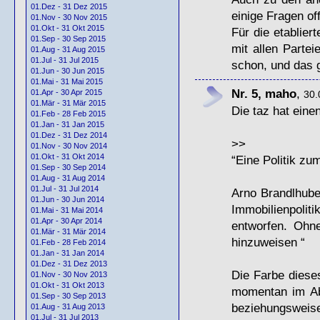
01.Dez - 31 Dez 2015
einige Fragen of
01.Nov - 30 Nov 2015
01.Okt - 31 Okt 2015
Für die etablier
01.Sep - 30 Sep 2015
mit allen Partei
01.Aug - 31 Aug 2015
01.Jul - 31 Jul 2015
schon, und das 
01.Jun - 30 Jun 2015
01.Mai - 31 Mai 2015
Nr. 5, maho
,
01.Apr - 30 Apr 2015
30.
01.Mär - 31 Mär 2015
Die taz hat eine
01.Feb - 28 Feb 2015
01.Jan - 31 Jan 2015
01.Dez - 31 Dez 2014
>>
01.Nov - 30 Nov 2014
01.Okt - 31 Okt 2014
“Eine Politik zu
01.Sep - 30 Sep 2014
01.Aug - 31 Aug 2014
01.Jul - 31 Jul 2014
Arno Brandlhuber
01.Jun - 30 Jun 2014
Immobilienpolit
01.Mai - 31 Mai 2014
01.Apr - 30 Apr 2014
entworfen. Ohne
01.Mär - 31 Mär 2014
hinzuweisen “
01.Feb - 28 Feb 2014
01.Jan - 31 Jan 2014
01.Dez - 31 Dez 2013
Die Farbe diese
01.Nov - 30 Nov 2013
01.Okt - 31 Okt 2013
momentan im Ab
01.Sep - 30 Sep 2013
beziehungsweis
01.Aug - 31 Aug 2013
01.Jul - 31 Jul 2013