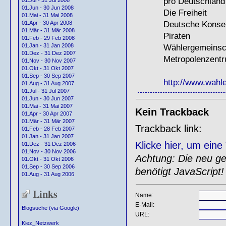
pro Deutschland
01.Jul - 31 Jul 2008
01.Jun - 30 Jun 2008
Die Freiheit
01.Mai - 31 Mai 2008
Deutsche Konser
01.Apr - 30 Apr 2008
01.Mär - 31 Mär 2008
Piraten
01.Feb - 29 Feb 2008
Wählergemeins
01.Jan - 31 Jan 2008
01.Dez - 31 Dez 2007
Metropolenzent
01.Nov - 30 Nov 2007
01.Okt - 31 Okt 2007
01.Sep - 30 Sep 2007
http://www.wahle
01.Aug - 31 Aug 2007
01.Jul - 31 Jul 2007
01.Jun - 30 Jun 2007
01.Mai - 31 Mai 2007
Kein Trackback
01.Apr - 30 Apr 2007
01.Mär - 31 Mär 2007
Trackback link:
01.Feb - 28 Feb 2007
01.Jan - 31 Jan 2007
Klicke hier, um ein
01.Dez - 31 Dez 2006
01.Nov - 30 Nov 2006
Achtung: Die neu gen
01.Okt - 31 Okt 2006
01.Sep - 30 Sep 2006
benötigt JavaScript!
01.Aug - 31 Aug 2006
Links
Name:
E-Mail:
Blogsuche (via Google)
URL:
Kiez_Netzwerk