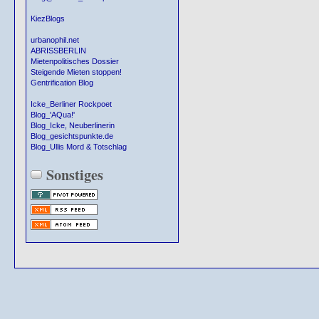
KiezBlogs
urbanophil.net
ABRISSBERLIN
Mietenpolitisches Dossier
Steigende Mieten stoppen!
Gentrification Blog
Icke_Berliner Rockpoet
Blog_'AQua!'
Blog_Icke, Neuberlinerin
Blog_gesichtspunkte.de
Blog_Ullis Mord & Totschlag
Sonstiges