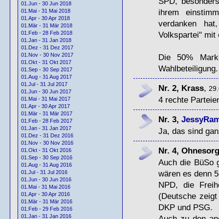
SPD
, besonders
01.Jun - 30 Jun 2018
ihrem einstimm
01.Mai - 31 Mai 2018
01.Apr - 30 Apr 2018
verdanken hat,
01.Mär - 31 Mär 2018
Volkspartei" mi
01.Feb - 28 Feb 2018
01.Jan - 31 Jan 2018
01.Dez - 31 Dez 2017
01.Nov - 30 Nov 2017
Die 50% Marke
01.Okt - 31 Okt 2017
Wahlbeteiligung.
01.Sep - 30 Sep 2017
01.Aug - 31 Aug 2017
01.Jul - 31 Jul 2017
Nr. 2, Krass
,
29.
01.Jun - 30 Jun 2017
4 rechte Parteie
01.Mai - 31 Mai 2017
01.Apr - 30 Apr 2017
01.Mär - 31 Mär 2017
Nr. 3,
JessyRa
01.Feb - 28 Feb 2017
01.Jan - 31 Jan 2017
Ja, das sind gan
01.Dez - 31 Dez 2016
01.Nov - 30 Nov 2016
Nr. 4, Ohnesor
01.Okt - 31 Okt 2016
01.Sep - 30 Sep 2016
Auch die BüSo g
01.Aug - 31 Aug 2016
wären es denn 5
01.Jul - 31 Jul 2016
01.Jun - 30 Jun 2016
NPD
, die Frei
01.Mai - 31 Mai 2016
(Deutsche zeigt
01.Apr - 30 Apr 2016
01.Mär - 31 Mär 2016
DKP
und
PSG
.
01.Feb - 29 Feb 2016
01.Jan - 31 Jan 2016
Auch zu den and