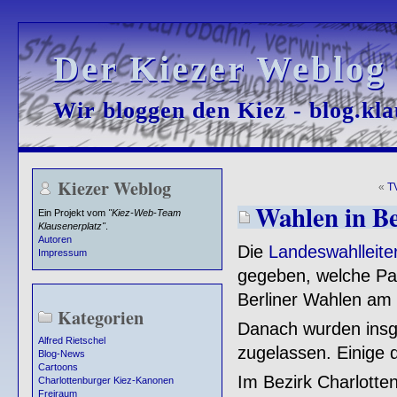
Der Kiezer Weblog
Der Kiezer Weblog
Wir bloggen den Kiez - blog.kla
Wir bloggen den Kiez - blog.kla
Kiezer Weblog
«
T
Wahlen in Be
Ein Projekt vom
"Kiez-Web-Team
Klausenerplatz"
.
Autoren
Die
Landeswahlleiter
Impressum
gegeben, welche Pa
Berliner Wahlen am
Kategorien
Danach wurden insge
Alfred Rietschel
zugelassen. Einige d
Blog-News
Cartoons
Im Bezirk Charlotte
Charlottenburger Kiez-Kanonen
Freiraum