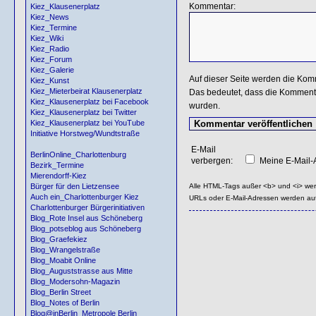
Kommentar:
Kiez_Klausenerplatz
Kiez_News
Kiez_Termine
Kiez_Wiki
Kiez_Radio
Kiez_Forum
Kiez_Galerie
Auf dieser Seite werden die Kom
Kiez_Kunst
Kiez_Mieterbeirat Klausenerplatz
Das bedeutet, dass die Kommentar
Kiez_Klausenerplatz bei Facebook
wurden.
Kiez_Klausenerplatz bei Twitter
Kiez_Klausenerplatz bei YouTube
Initiative Horstweg/Wundtstraße
E-Mail
BerlinOnline_Charlottenburg
verbergen:
Meine E-Mail-A
Bezirk_Termine
Mierendorff-Kiez
Alle HTML-Tags außer <b> und <i> we
Bürger für den Lietzensee
Auch ein_Charlottenburger Kiez
URLs oder E-Mail-Adressen werden au
Charlottenburger Bürgerinitiativen
Blog_Rote Insel aus Schöneberg
Blog_potseblog aus Schöneberg
Blog_Graefekiez
Blog_Wrangelstraße
Blog_Moabit Online
Blog_Auguststrasse aus Mitte
Blog_Modersohn-Magazin
Blog_Berlin Street
Blog_Notes of Berlin
Blog@inBerlin_Metropole Berlin