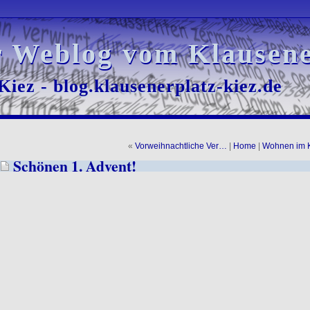
r Weblog vom Klausene
r Weblog vom Klausene
iez - blog.klausenerplatz-kiez.de
iez - blog.klausenerplatz-kiez.de
«
Vorweihnachtliche Ver…
|
Home
|
Wohnen im 
Schönen 1. Advent!