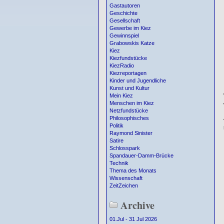
Gastautoren
Geschichte
Gesellschaft
Gewerbe im Kiez
Gewinnspiel
Grabowskis Katze
Kiez
Kiezfundstücke
KiezRadio
Kiezreportagen
Kinder und Jugendliche
Kunst und Kultur
Mein Kiez
Menschen im Kiez
Netzfundstücke
Philosophisches
Politik
Raymond Sinister
Satire
Schlosspark
Spandauer-Damm-Brücke
Technik
Thema des Monats
Wissenschaft
ZeitZeichen
Archive
01.Jul - 31 Jul 2026