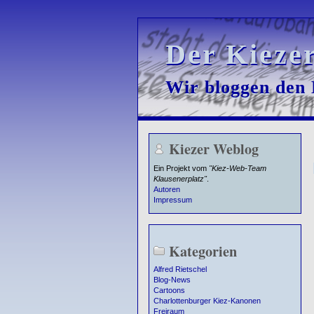
Der Kieze
Der Kieze
Wir bloggen den K
Wir bloggen den K
Kiezer Weblog
Ein Projekt vom
"Kiez-Web-Team
Klausenerplatz"
.
Autoren
Impressum
Kategorien
Alfred Rietschel
Blog-News
Cartoons
Charlottenburger Kiez-Kanonen
Freiraum