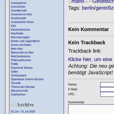
maho
-
Gesellsch
Gastautoren
Tags:
berlin
/
gentrifi
Geschichte
Gesellschaft
Gewerbe im Kiez
Gewinnspiel
Grabowskis Katze
Kiez
Kein Kommentar
Kiezfundstücke
KiezRadio
Kiezreportagen
Kinder und Jugendliche
Kein Trackback
Kunst und Kultur
Mein Kiez
Trackback link:
Menschen im Kiez
Netzfundstücke
Klicke hier, um ein
Philosophisches
Politik
Achtung: Die neu gen
Raymond Sinister
benötigt JavaScript!
Satire
Schlosspark
Spandauer-Damm-Brücke
Technik
Name:
Thema des Monats
E-Mail:
Wissenschaft
URL:
ZeitZeichen
Kommentar:
Archive
01.Jul - 31 Jul 2026