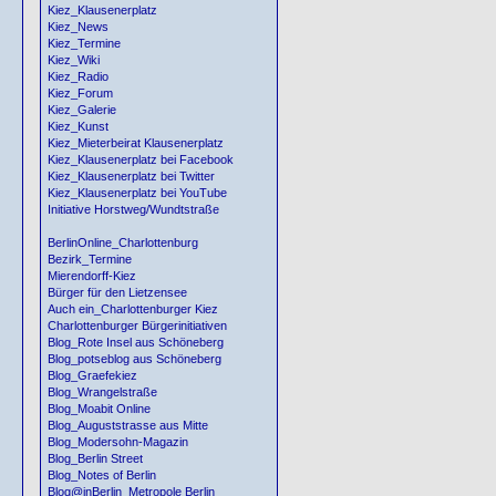
Kiez_Klausenerplatz
Kiez_News
Kiez_Termine
Kiez_Wiki
Kiez_Radio
Kiez_Forum
Kiez_Galerie
Kiez_Kunst
Kiez_Mieterbeirat Klausenerplatz
Kiez_Klausenerplatz bei Facebook
Kiez_Klausenerplatz bei Twitter
Kiez_Klausenerplatz bei YouTube
Initiative Horstweg/Wundtstraße
BerlinOnline_Charlottenburg
Bezirk_Termine
Mierendorff-Kiez
Bürger für den Lietzensee
Auch ein_Charlottenburger Kiez
Charlottenburger Bürgerinitiativen
Blog_Rote Insel aus Schöneberg
Blog_potseblog aus Schöneberg
Blog_Graefekiez
Blog_Wrangelstraße
Blog_Moabit Online
Blog_Auguststrasse aus Mitte
Blog_Modersohn-Magazin
Blog_Berlin Street
Blog_Notes of Berlin
Blog@inBerlin_Metropole Berlin