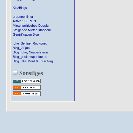
KiezBlogs
urbanophil.net
ABRISSBERLIN
Mietenpolitisches Dossier
Steigende Mieten stoppen!
Gentrification Blog
Icke_Berliner Rockpoet
Blog_'AQua!'
Blog_Icke, Neuberlinerin
Blog_gesichtspunkte.de
Blog_Ullis Mord & Totschlag
Sonstiges