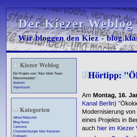
Der Kiezer Weblog
Der Kiezer Weblog
Wir bloggen den Kiez - blog.kla
Wir bloggen den Kiez - blog.kla
Kiezer Weblog
Hörtipp: "Ö
Ein Projekt vom
"Kiez-Web-Team
Klausenerplatz"
.
Autoren
Impressum
Am
Montag, 16. Ja
Kanal Berlin)
"Ökokie
Kategorien
Modernisierung von 
Alfred Rietschel
eines Projekts in Be
Blog-News
auch
hier im Kiezer
Cartoons
Charlottenburger Kiez-Kanonen
Freiraum