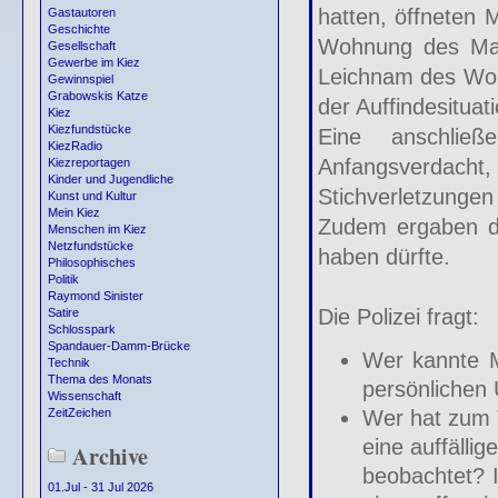
hatten, öffneten 
Gastautoren
Geschichte
Wohnung des Man
Gesellschaft
Gewerbe im Kiez
Leichnam des Wohn
Gewinnspiel
Grabowskis Katze
der Auffindesituat
Kiez
Kiezfundstücke
Eine anschließ
KiezRadio
Anfangsverdacht
Kiezreportagen
Kinder und Jugendliche
Stichverletzungen
Kunst und Kultur
Mein Kiez
Zudem ergaben die
Menschen im Kiez
Netzfundstücke
haben dürfte.
Philosophisches
Politik
Raymond Sinister
Die Polizei fragt:
Satire
Schlosspark
Spandauer-Damm-Brücke
Wer kannte 
Technik
Thema des Monats
persönlichen
Wissenschaft
Wer hat zum 
ZeitZeichen
eine auffälli
Archive
beobachtet? I
01.Jul - 31 Jul 2026