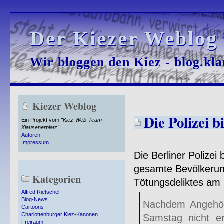
Der Kiezer Weblog
Der Kiezer Weblog
Wir bloggen den Kiez - blog.kla
Wir bloggen den Kiez - blog.kla
Kiezer Weblog
Die Polizei b
Ein Projekt vom
"Kiez-Web-Team
Klausenerplatz"
.
Autoren
Impressum
Die Berliner Polizei
gesamte Bevölkerung
Kategorien
Tötungsdeliktes am 
Alfred Rietschel
Blog-News
Nachdem Angehör
Cartoons
Charlottenburger Kiez-Kanonen
Samstag nicht er
Freiraum