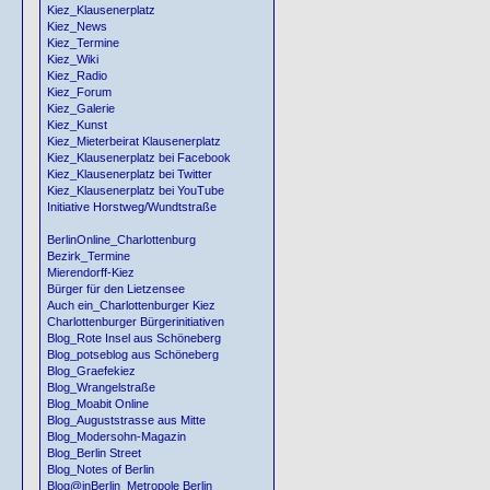
Kiez_Klausenerplatz
Kiez_News
Kiez_Termine
Kiez_Wiki
Kiez_Radio
Kiez_Forum
Kiez_Galerie
Kiez_Kunst
Kiez_Mieterbeirat Klausenerplatz
Kiez_Klausenerplatz bei Facebook
Kiez_Klausenerplatz bei Twitter
Kiez_Klausenerplatz bei YouTube
Initiative Horstweg/Wundtstraße
BerlinOnline_Charlottenburg
Bezirk_Termine
Mierendorff-Kiez
Bürger für den Lietzensee
Auch ein_Charlottenburger Kiez
Charlottenburger Bürgerinitiativen
Blog_Rote Insel aus Schöneberg
Blog_potseblog aus Schöneberg
Blog_Graefekiez
Blog_Wrangelstraße
Blog_Moabit Online
Blog_Auguststrasse aus Mitte
Blog_Modersohn-Magazin
Blog_Berlin Street
Blog_Notes of Berlin
Blog@inBerlin_Metropole Berlin