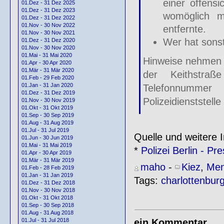
einer offensi
01.Dez - 31 Dez 2025
01.Dez - 31 Dez 2023
womöglich mi
01.Dez - 31 Dez 2022
01.Nov - 30 Nov 2022
entfernte.
01.Nov - 30 Nov 2021
Wer hat sons
01.Dez - 31 Dez 2020
01.Nov - 30 Nov 2020
01.Mai - 31 Mai 2020
Hinweise nehmen 
01.Apr - 30 Apr 2020
01.Mär - 31 Mär 2020
der Keithstraß
01.Feb - 29 Feb 2020
01.Jan - 31 Jan 2020
Telefonnumme
01.Dez - 31 Dez 2019
Polizeidienststell
01.Nov - 30 Nov 2019
01.Okt - 31 Okt 2019
01.Sep - 30 Sep 2019
01.Aug - 31 Aug 2019
01.Jul - 31 Jul 2019
Quelle und weitere I
01.Jun - 30 Jun 2019
01.Mai - 31 Mai 2019
*
Polizei Berlin - 
01.Apr - 30 Apr 2019
01.Mär - 31 Mär 2019
maho
-
Kiez
,
Men
01.Feb - 28 Feb 2019
01.Jan - 31 Jan 2019
Tags:
charlottenbur
01.Dez - 31 Dez 2018
01.Nov - 30 Nov 2018
01.Okt - 31 Okt 2018
01.Sep - 30 Sep 2018
01.Aug - 31 Aug 2018
ein Kommentar
01.Jul - 31 Jul 2018