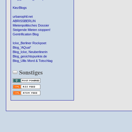
KiezBlogs
urbanophil.net
ABRISSBERLIN
Mietenpolitisches Dossier
Steigende Mieten stoppen!
Gentrification Blog
Icke_Berliner Rockpoet
Blog_'AQua!'
Blog_Icke, Neuberlinerin
Blog_gesichtspunkte.de
Blog_Ullis Mord & Totschlag
Sonstiges