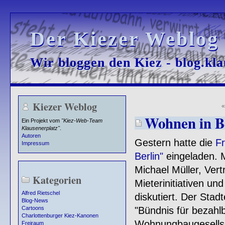
Der Kiezer Weblog
Der Kiezer Weblog
Wir bloggen den Kiez - blog.kla
Wir bloggen den Kiez - blog.kla
Kiezer Weblog
Wohnen in B
Ein Projekt vom
"Kiez-Web-Team
Klausenerplatz"
.
Autoren
Gestern hatte die
Fr
Impressum
Berlin"
eingeladen. M
Michael Müller, Vert
Kategorien
Mieterinitiativen u
Alfred Rietschel
diskutiert. Der Stad
Blog-News
"Bündnis für bezahl
Cartoons
Charlottenburger Kiez-Kanonen
Wohnungbaugesellsch
Freiraum