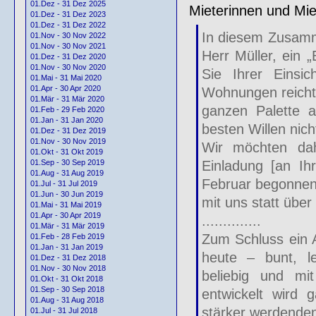
01.Dez - 31 Dez 2025
Mieterinnen und Mi
01.Dez - 31 Dez 2023
01.Dez - 31 Dez 2022
In diesem Zusamm
01.Nov - 30 Nov 2022
01.Nov - 30 Nov 2021
Herr Müller, ein 
01.Dez - 31 Dez 2020
01.Nov - 30 Nov 2020
Sie Ihrer Einsi
01.Mai - 31 Mai 2020
01.Apr - 30 Apr 2020
Wohnungen reicht j
01.Mär - 31 Mär 2020
ganzen Palette 
01.Feb - 29 Feb 2020
01.Jan - 31 Jan 2020
besten Willen nicht
01.Dez - 31 Dez 2019
01.Nov - 30 Nov 2019
Wir möchten dahe
01.Okt - 31 Okt 2019
Einladung [an Ih
01.Sep - 30 Sep 2019
01.Aug - 31 Aug 2019
Februar begonnene
01.Jul - 31 Jul 2019
01.Jun - 30 Jun 2019
mit uns statt über
01.Mai - 31 Mai 2019
01.Apr - 30 Apr 2019
..............
01.Mär - 31 Mär 2019
Zum Schluss ein A
01.Feb - 28 Feb 2019
01.Jan - 31 Jan 2019
heute – bunt, le
01.Dez - 31 Dez 2018
01.Nov - 30 Nov 2018
beliebig und mi
01.Okt - 31 Okt 2018
01.Sep - 30 Sep 2018
entwickelt wird
01.Aug - 31 Aug 2018
stärker werdenden
01.Jul - 31 Jul 2018