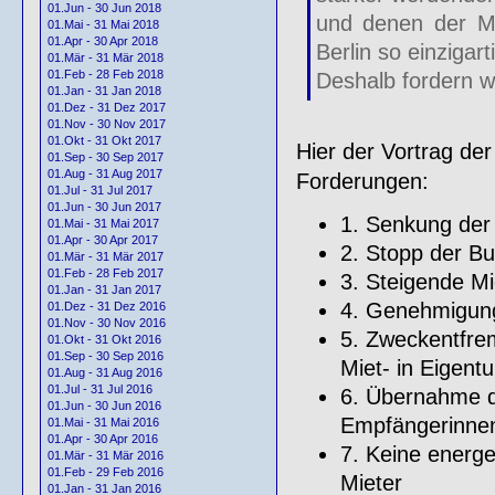
01.Jun - 30 Jun 2018
und denen der Mi
01.Mai - 31 Mai 2018
01.Apr - 30 Apr 2018
Berlin so einzigar
01.Mär - 31 Mär 2018
01.Feb - 28 Feb 2018
Deshalb fordern wi
01.Jan - 31 Jan 2018
01.Dez - 31 Dez 2017
01.Nov - 30 Nov 2017
01.Okt - 31 Okt 2017
Hier der Vortrag de
01.Sep - 30 Sep 2017
01.Aug - 31 Aug 2017
Forderungen:
01.Jul - 31 Jul 2017
01.Jun - 30 Jun 2017
1. Senkung der
01.Mai - 31 Mai 2017
01.Apr - 30 Apr 2017
2. Stopp der B
01.Mär - 31 Mär 2017
01.Feb - 28 Feb 2017
3. Steigende M
01.Jan - 31 Jan 2017
4. Genehmigung
01.Dez - 31 Dez 2016
01.Nov - 30 Nov 2016
5. Zweckentfre
01.Okt - 31 Okt 2016
01.Sep - 30 Sep 2016
Miet- in Eigen
01.Aug - 31 Aug 2016
01.Jul - 31 Jul 2016
6. Übernahme de
01.Jun - 30 Jun 2016
Empfängerinne
01.Mai - 31 Mai 2016
01.Apr - 30 Apr 2016
7. Keine energe
01.Mär - 31 Mär 2016
01.Feb - 29 Feb 2016
Mieter
01.Jan - 31 Jan 2016