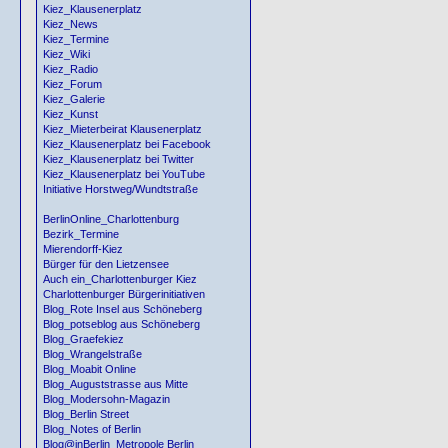
Kiez_Klausenerplatz
Kiez_News
Kiez_Termine
Kiez_Wiki
Kiez_Radio
Kiez_Forum
Kiez_Galerie
Kiez_Kunst
Kiez_Mieterbeirat Klausenerplatz
Kiez_Klausenerplatz bei Facebook
Kiez_Klausenerplatz bei Twitter
Kiez_Klausenerplatz bei YouTube
Initiative Horstweg/Wundtstraße
BerlinOnline_Charlottenburg
Bezirk_Termine
Mierendorff-Kiez
Bürger für den Lietzensee
Auch ein_Charlottenburger Kiez
Charlottenburger Bürgerinitiativen
Blog_Rote Insel aus Schöneberg
Blog_potseblog aus Schöneberg
Blog_Graefekiez
Blog_Wrangelstraße
Blog_Moabit Online
Blog_Auguststrasse aus Mitte
Blog_Modersohn-Magazin
Blog_Berlin Street
Blog_Notes of Berlin
Blog@inBerlin_Metropole Berlin