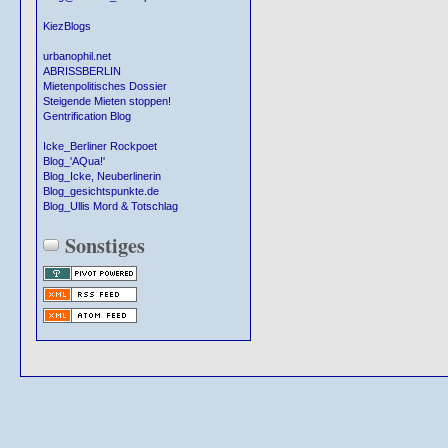
KiezBlogs
urbanophil.net
ABRISSBERLIN
Mietenpolitisches Dossier
Steigende Mieten stoppen!
Gentrification Blog
Icke_Berliner Rockpoet
Blog_'AQua!'
Blog_Icke, Neuberlinerin
Blog_gesichtspunkte.de
Blog_Ullis Mord & Totschlag
Sonstiges