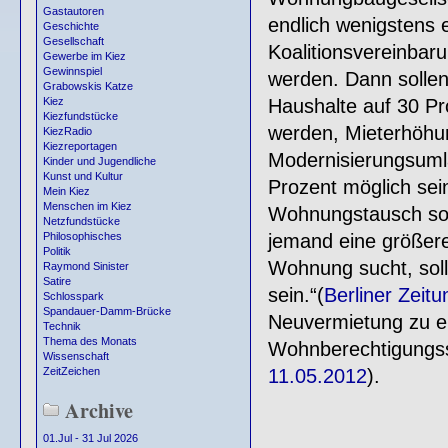
Gastautoren
endlich wenigstens 
Geschichte
Gesellschaft
Koalitionsvereinbar
Gewerbe im Kiez
Gewinnspiel
werden. Dann solle
Grabowskis Katze
Haushalte auf 30 P
Kiez
Kiezfundstücke
werden, Mieterhöhun
KiezRadio
Kiezreportagen
Modernisierungsumla
Kinder und Jugendliche
Kunst und Kultur
Prozent möglich sein
Mein Kiez
Menschen im Kiez
Wohnungstausch soll
Netzfundstücke
jemand eine größere
Philosophisches
Politik
Wohnung sucht, soll
Raymond Sinister
Satire
sein.“(
Berliner Zeit
Schlosspark
Spandauer-Damm-Brücke
Neuvermietung zu ei
Technik
Thema des Monats
Wohnberechtigungss
Wissenschaft
11.05.2012
).
ZeitZeichen
Archive
01.Jul - 31 Jul 2026