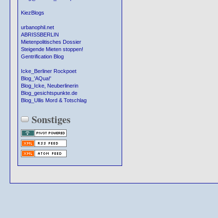
KiezBlogs
urbanophil.net
ABRISSBERLIN
Mietenpolitisches Dossier
Steigende Mieten stoppen!
Gentrification Blog
Icke_Berliner Rockpoet
Blog_'AQua!'
Blog_Icke, Neuberlinerin
Blog_gesichtspunkte.de
Blog_Ullis Mord & Totschlag
Sonstiges