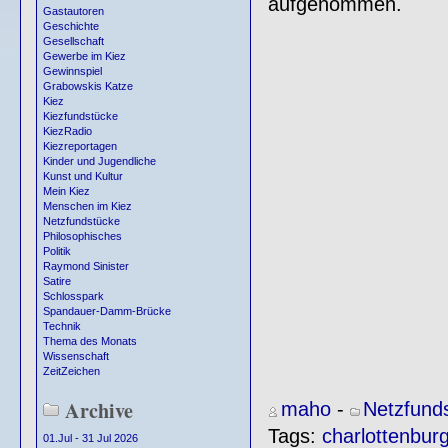
aufgenommen.
Gastautoren
Geschichte
Gesellschaft
Gewerbe im Kiez
Gewinnspiel
Grabowskis Katze
Kiez
Kiezfundstücke
KiezRadio
Kiezreportagen
Kinder und Jugendliche
Kunst und Kultur
Mein Kiez
Menschen im Kiez
Netzfundstücke
Philosophisches
Politik
Raymond Sinister
Satire
Schlosspark
Spandauer-Damm-Brücke
Technik
Thema des Monats
Wissenschaft
ZeitZeichen
Archive
maho
-
Netzfund
Tags:
charlottenbur
01.Jul - 31 Jul 2026