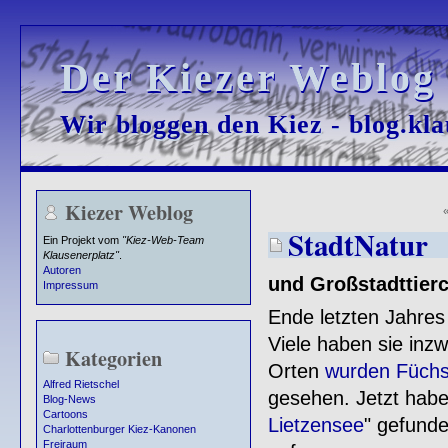
Der Kiezer Weblog
Der Kiezer Weblog
Wir bloggen den Kiez - blog.kla
Wir bloggen den Kiez - blog.kla
Kiezer Weblog
StadtNatur
Ein Projekt vom
"Kiez-Web-Team
Klausenerplatz"
.
Autoren
und Großstadttier
Impressum
Ende letzten Jahres
Viele haben sie inz
Kategorien
Orten
wurden Füchs
Alfred Rietschel
gesehen. Jetzt habe
Blog-News
Cartoons
Lietzensee
" gefunde
Charlottenburger Kiez-Kanonen
Freiraum