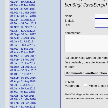
01.Jun - 30 Jun 2018
benötigt JavaScript!
01.Mai - 31 Mai 2018
01.Apr - 30 Apr 2018
01.Mär - 31 Mär 2018
Name:
01.Feb - 28 Feb 2018
01.Jan - 31 Jan 2018
E-Mail:
01.Dez - 31 Dez 2017
URL:
01.Nov - 30 Nov 2017
01.Okt - 31 Okt 2017
Kommentar:
01.Sep - 30 Sep 2017
01.Aug - 31 Aug 2017
01.Jul - 31 Jul 2017
01.Jun - 30 Jun 2017
01.Mai - 31 Mai 2017
01.Apr - 30 Apr 2017
01.Mär - 31 Mär 2017
Auf dieser Seite werden die Kom
01.Feb - 28 Feb 2017
Das bedeutet, dass die Kommentar
01.Jan - 31 Jan 2017
wurden.
01.Dez - 31 Dez 2016
01.Nov - 30 Nov 2016
01.Okt - 31 Okt 2016
01.Sep - 30 Sep 2016
01.Aug - 31 Aug 2016
E-Mail
01.Jul - 31 Jul 2016
verbergen:
Meine E-Mail-A
01.Jun - 30 Jun 2016
01.Mai - 31 Mai 2016
Alle HTML-Tags außer <b> und <i> we
01.Apr - 30 Apr 2016
URLs oder E-Mail-Adressen werden au
01.Mär - 31 Mär 2016
01.Feb - 29 Feb 2016
01.Jan - 31 Jan 2016