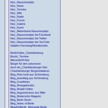
Kiez_Klausenerplatz
Kiez_News
Kiez_Termine
Kiez_Wiki
Kiez_Radio
Kiez_Forum
Kiez_Galerie
Kiez_Kunst
Kiez_Mieterbeirat Klausenerplatz
Kiez_Klausenerplatz bei Facebook
Kiez_Klausenerplatz bei Twitter
Kiez_Klausenerplatz bei YouTube
Initiative Horstweg/Wundtstraße
BerlinOnline_Charlottenburg
Bezirk_Termine
Mierendorff-Kiez
Bürger für den Lietzensee
Auch ein_Charlottenburger Kiez
Charlottenburger Bürgerinitiativen
Blog_Rote Insel aus Schöneberg
Blog_potseblog aus Schöneberg
Blog_Graefekiez
Blog_Wrangelstraße
Blog_Moabit Online
Blog_Auguststrasse aus Mitte
Blog_Modersohn-Magazin
Blog_Berlin Street
Blog_Notes of Berlin
Blog@inBerlin_Metropole Berlin