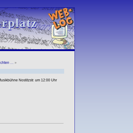
rplatz
rplatz
uchten …
»
Musikbühne Nostitzstr. um 12:00 Uhr