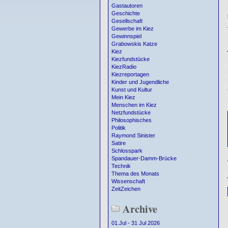
Gastautoren
Geschichte
Gesellschaft
Gewerbe im Kiez
Gewinnspiel
Grabowskis Katze
Kiez
Kiezfundstücke
KiezRadio
Kiezreportagen
Kinder und Jugendliche
Kunst und Kultur
Mein Kiez
Menschen im Kiez
Netzfundstücke
Philosophisches
Politik
Raymond Sinister
Satire
Schlosspark
Spandauer-Damm-Brücke
Technik
Thema des Monats
Wissenschaft
ZeitZeichen
Archive
01.Jul - 31 Jul 2026