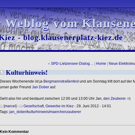
r Weblog vom Klausene
r Weblog vom Klausene
iez - blog.klausenerplatz-kiez.de
iez - blog.klausenerplatz-kiez.de
«
SPD-Lietzensee-Dialog…
|
Home
|
Neue Elektrole
Kulturhinweis!
Dieses Wochenende ist ja
Bergmannstraßenfest
und am Sonntag tritt dort auf der 
unser guter Freund
Jan Dober
auf.
Geht also hin und bestaunt zwischen 12:00 und 13:00 Uhr Jan,
den Zeuberer
. =)
[marcel]
-
Gesellschaft
,
Gewerbe im Kiez
- 29. Juni 2012 - 14:01
Tags:
jan_dober
/
kulturhinweis
/
maerchenzauberer
Kein Kommentar