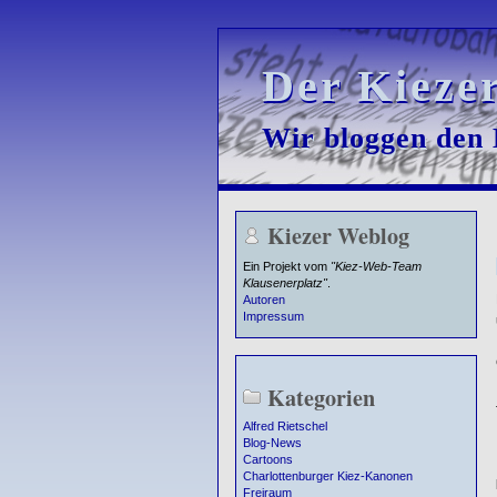
Der Kieze
Der Kieze
Wir bloggen den K
Wir bloggen den K
Kiezer Weblog
Ein Projekt vom
"Kiez-Web-Team
Klausenerplatz"
.
Autoren
Impressum
Kategorien
Alfred Rietschel
Blog-News
Cartoons
Charlottenburger Kiez-Kanonen
Freiraum