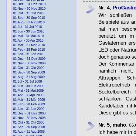
01.Dez - 31 Dez 2010
Nr. 4,
ProGaslic
01.Nov - 30 Nov 2010
01.Okt - 31 Okt 2010
Wir schließen
01.Sep - 30 Sep 2010
Beispiele aus a
01.Aug - 31 Aug 2010
01.Jul - 31 Jul 2010
hat man besond
01.Jun - 30 Jun 2010
benutzt, um im
01.Mai - 31 Mai 2010
01.Apr - 30 Apr 2010
Gaslaternen ers
01.Mär - 31 Mär 2010
LED
oder Natriu
01.Feb - 28 Feb 2010
01.Jan - 31 Jan 2010
doch genauso s
01.Dez - 31 Dez 2009
Der Kommentar N
01.Nov - 30 Nov 2009
01.Okt - 31 Okt 2009
nämlich nicht.
01.Sep - 30 Sep 2009
Attrappen. Sc
01.Aug - 31 Aug 2009
01.Jul - 31 Jul 2009
Elektrobetrieb
01.Jun - 30 Jun 2009
Sockelbereich 
01.Mai - 31 Mai 2009
01.Apr - 30 Apr 2009
schlanken Gas
01.Mär - 31 Mär 2009
01.Feb - 28 Feb 2009
Kandelaber mit 
01.Jan - 31 Jan 2009
Diese gibt es sc
01.Dez - 31 Dez 2008
01.Nov - 30 Nov 2008
01.Okt - 31 Okt 2008
Nr. 5, maho
,
06.
01.Sep - 30 Sep 2008
Ich habe mir in 
01.Aug - 31 Aug 2008