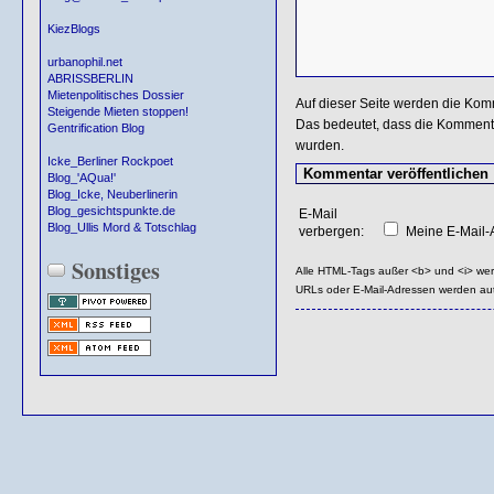
KiezBlogs
urbanophil.net
ABRISSBERLIN
Mietenpolitisches Dossier
Auf dieser Seite werden die Kom
Steigende Mieten stoppen!
Das bedeutet, dass die Kommentar
Gentrification Blog
wurden.
Icke_Berliner Rockpoet
Blog_'AQua!'
Blog_Icke, Neuberlinerin
Blog_gesichtspunkte.de
E-Mail
Blog_Ullis Mord & Totschlag
verbergen:
Meine E-Mail-A
Sonstiges
Alle HTML-Tags außer <b> und <i> we
URLs oder E-Mail-Adressen werden au