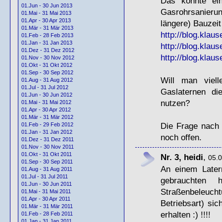
Das könnte ein
01.Jun - 30 Jun 2013
Gasrohrsanierun
01.Mai - 31 Mai 2013
01.Apr - 30 Apr 2013
längere) Bauzeit
01.Mär - 31 Mär 2013
http://blog.klaus
01.Feb - 28 Feb 2013
01.Jan - 31 Jan 2013
http://blog.klaus
01.Dez - 31 Dez 2012
http://blog.klaus
01.Nov - 30 Nov 2012
01.Okt - 31 Okt 2012
01.Sep - 30 Sep 2012
Will man viell
01.Aug - 31 Aug 2012
01.Jul - 31 Jul 2012
Gaslaternen di
01.Jun - 30 Jun 2012
nutzen?
01.Mai - 31 Mai 2012
01.Apr - 30 Apr 2012
01.Mär - 31 Mär 2012
Die Frage nach 
01.Feb - 29 Feb 2012
01.Jan - 31 Jan 2012
noch offen.
01.Dez - 31 Dez 2011
01.Nov - 30 Nov 2011
01.Okt - 31 Okt 2011
Nr. 3, heidi
,
05.0
01.Sep - 30 Sep 2011
An einem Latern
01.Aug - 31 Aug 2011
01.Jul - 31 Jul 2011
gebrauchten 
01.Jun - 30 Jun 2011
Straßenbeleucht
01.Mai - 31 Mai 2011
01.Apr - 30 Apr 2011
Betriebsart) sic
01.Mär - 31 Mär 2011
erhalten :) !!!!
01.Feb - 28 Feb 2011
01.Jan - 31 Jan 2011