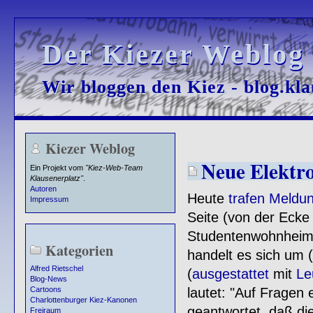
Der Kiezer Weblog
Der Kiezer Weblog
Wir bloggen den Kiez - blog.kla
Wir bloggen den Kiez - blog.kla
Kiezer Weblog
Neue Elektro
Ein Projekt vom
"Kiez-Web-Team
Klausenerplatz"
.
Autoren
Heute
trafen Meldu
Impressum
Seite (von der Ecke
Studentenwohnheim)
Kategorien
handelt es sich um (
Alfred Rietschel
(
ausgestattet
mit
Le
Blog-News
lautet: "Auf Fragen 
Cartoons
Charlottenburger Kiez-Kanonen
geantwortet, daß die
Freiraum