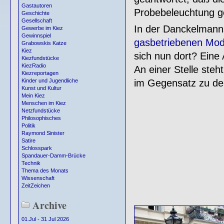
Gastautoren
Probebeleuchtung ge
Geschichte
Gesellschaft
In der Danckelmanns
Gewerbe im Kiez
Gewinnspiel
gasbetriebenen Mod
Grabowskis Katze
Kiez
sich nun dort? Eine
Kiezfundstücke
KiezRadio
An einer Stelle steht 
Kiezreportagen
im Gegensatz zu den
Kinder und Jugendliche
Kunst und Kultur
Mein Kiez
Menschen im Kiez
Netzfundstücke
Philosophisches
Politik
Raymond Sinister
Satire
Schlosspark
Spandauer-Damm-Brücke
Technik
Thema des Monats
Wissenschaft
ZeitZeichen
Archive
01.Jul - 31 Jul 2026