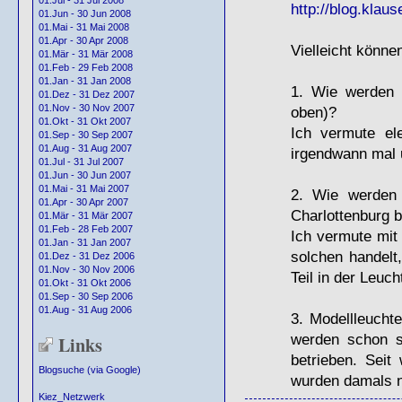
01.Jul - 31 Jul 2008
http://blog.klaus
01.Jun - 30 Jun 2008
01.Mai - 31 Mai 2008
01.Apr - 30 Apr 2008
Vielleicht könne
01.Mär - 31 Mär 2008
01.Feb - 29 Feb 2008
01.Jan - 31 Jan 2008
1. Wie werden 
01.Dez - 31 Dez 2007
01.Nov - 30 Nov 2007
oben)?
01.Okt - 31 Okt 2007
Ich vermute el
01.Sep - 30 Sep 2007
01.Aug - 31 Aug 2007
irgendwann mal 
01.Jul - 31 Jul 2007
01.Jun - 30 Jun 2007
01.Mai - 31 Mai 2007
2. Wie werden 
01.Apr - 30 Apr 2007
Charlottenburg b
01.Mär - 31 Mär 2007
01.Feb - 28 Feb 2007
Ich vermute mit
01.Jan - 31 Jan 2007
solchen handelt
01.Dez - 31 Dez 2006
01.Nov - 30 Nov 2006
Teil in der Leuc
01.Okt - 31 Okt 2006
01.Sep - 30 Sep 2006
01.Aug - 31 Aug 2006
3. Modellleucht
werden schon se
Links
betrieben. Sei
Blogsuche (via Google)
wurden damals n
Kiez_Netzwerk