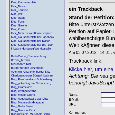
Kiez_Klausenerplatz
Kiez_News
ein Trackback
Kiez_Termine
Kiez_Wiki
Stand der Petition:
Kiez_Radio
Kiez_Forum
Bitte unterstÃ¼tzen
Kiez_Galerie
Kiez_Kunst
Petition auf Papier
Kiez_Mieterbeirat Klausenerplatz
wahlberechtigte Bu
Kiez_Klausenerplatz bei Facebook
Kiez_Klausenerplatz bei Twitter
Welt kÃ¶nnen diese
Kiez_Klausenerplatz bei YouTube
Initiative Horstweg/Wundtstraße
Am 03.07.2012 - 14:31 , 
BerlinOnline_Charlottenburg
Trackback link:
Bezirk_Termine
Mierendorff-Kiez
Bürger für den Lietzensee
Klicke hier, um ein
Auch ein_Charlottenburger Kiez
Achtung: Die neu gen
Charlottenburger Bürgerinitiativen
Blog_Rote Insel aus Schöneberg
benötigt JavaScript!
Blog_potseblog aus Schöneberg
Blog_Graefekiez
Blog_Wrangelstraße
Name:
Blog_Moabit Online
Blog_Auguststrasse aus Mitte
E-Mail:
Blog_Modersohn-Magazin
URL:
Blog_Berlin Street
Blog_Notes of Berlin
Kommentar:
Blog@inBerlin_Metropole Berlin