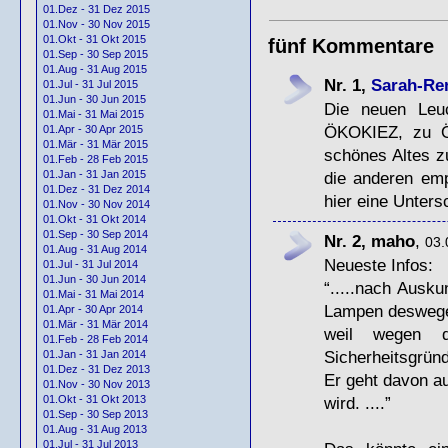
01.Dez - 31 Dez 2015
01.Nov - 30 Nov 2015
01.Okt - 31 Okt 2015
fünf Kommentare
01.Sep - 30 Sep 2015
01.Aug - 31 Aug 2015
Nr. 1,
Sarah-Re
01.Jul - 31 Jul 2015
01.Jun - 30 Jun 2015
Die neuen Leuc
01.Mai - 31 Mai 2015
Ö
KOKIEZ
, zu 
01.Apr - 30 Apr 2015
01.Mär - 31 Mär 2015
schönes Altes z
01.Feb - 28 Feb 2015
die anderen emp
01.Jan - 31 Jan 2015
01.Dez - 31 Dez 2014
hier eine Untersc
01.Nov - 30 Nov 2014
01.Okt - 31 Okt 2014
01.Sep - 30 Sep 2014
Nr. 2, maho
,
03.
01.Aug - 31 Aug 2014
Neueste Infos:
01.Jul - 31 Jul 2014
01.Jun - 30 Jun 2014
“.....nach Ausk
01.Mai - 31 Mai 2014
Lampen deswege
01.Apr - 30 Apr 2014
01.Mär - 31 Mär 2014
weil wegen 
01.Feb - 28 Feb 2014
Sicherheitsgrün
01.Jan - 31 Jan 2014
01.Dez - 31 Dez 2013
Er geht davon a
01.Nov - 30 Nov 2013
wird. ....”
01.Okt - 31 Okt 2013
01.Sep - 30 Sep 2013
01.Aug - 31 Aug 2013
01.Jul - 31 Jul 2013