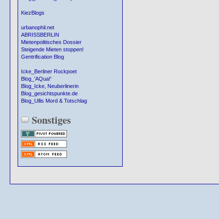
KiezBlogs
urbanophil.net
ABRISSBERLIN
Mietenpolitisches Dossier
Steigende Mieten stoppen!
Gentrification Blog
Icke_Berliner Rockpoet
Blog_'AQua!'
Blog_Icke, Neuberlinerin
Blog_gesichtspunkte.de
Blog_Ullis Mord & Totschlag
Sonstiges