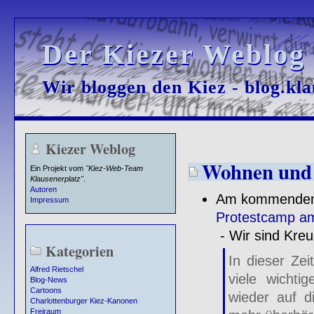
Der Kiezer Weblog
Der Kiezer Weblog
Wir bloggen den Kiez - blog.kla
Wir bloggen den Kiez - blog.kla
Kiezer Weblog
Wohnen und 
Ein Projekt vom
"Kiez-Web-Team
Klausenerplatz"
.
Autoren
Am kommenden 
Impressum
Protestcamp am
- Wir sind Kreu
Kategorien
In dieser Ze
Alfred Rietschel
viele wicht
Blog-News
Cartoons
wieder auf d
Charlottenburger Kiez-Kanonen
Freiraum