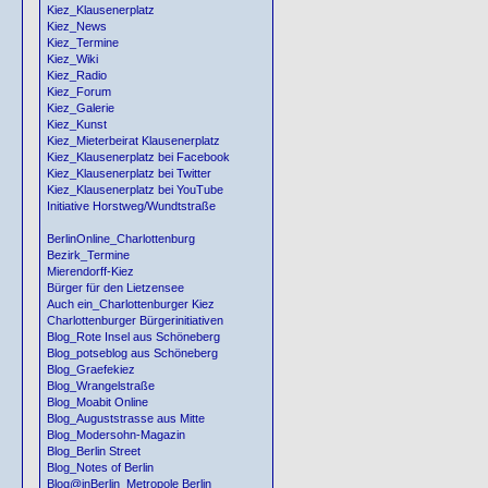
Kiez_Klausenerplatz
Kiez_News
Kiez_Termine
Kiez_Wiki
Kiez_Radio
Kiez_Forum
Kiez_Galerie
Kiez_Kunst
Kiez_Mieterbeirat Klausenerplatz
Kiez_Klausenerplatz bei Facebook
Kiez_Klausenerplatz bei Twitter
Kiez_Klausenerplatz bei YouTube
Initiative Horstweg/Wundtstraße
BerlinOnline_Charlottenburg
Bezirk_Termine
Mierendorff-Kiez
Bürger für den Lietzensee
Auch ein_Charlottenburger Kiez
Charlottenburger Bürgerinitiativen
Blog_Rote Insel aus Schöneberg
Blog_potseblog aus Schöneberg
Blog_Graefekiez
Blog_Wrangelstraße
Blog_Moabit Online
Blog_Auguststrasse aus Mitte
Blog_Modersohn-Magazin
Blog_Berlin Street
Blog_Notes of Berlin
Blog@inBerlin_Metropole Berlin