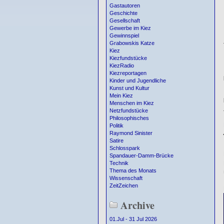
Gastautoren
Geschichte
Gesellschaft
Gewerbe im Kiez
Gewinnspiel
Grabowskis Katze
Kiez
Kiezfundstücke
KiezRadio
Kiezreportagen
Kinder und Jugendliche
Kunst und Kultur
Mein Kiez
Menschen im Kiez
Netzfundstücke
Philosophisches
Politik
Raymond Sinister
Satire
Schlosspark
Spandauer-Damm-Brücke
Technik
Thema des Monats
Wissenschaft
ZeitZeichen
Archive
01.Jul - 31 Jul 2026