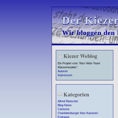
Der Kieze
Der Kieze
Wir bloggen den K
Wir bloggen den K
Kiezer Weblog
Ein Projekt vom
"Kiez-Web-Team
Klausenerplatz"
.
Autoren
Impressum
Kategorien
Alfred Rietschel
Blog-News
Cartoons
Charlottenburger Kiez-Kanonen
Freiraum