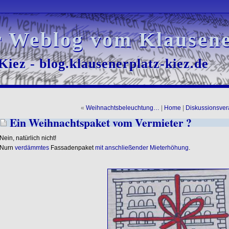
r Weblog vom Klausene
r Weblog vom Klausene
iez - blog.klausenerplatz-kiez.de
iez - blog.klausenerplatz-kiez.de
«
Weihnachtsbeleuchtung…
|
Home
|
Diskussionsver
Ein Weihnachtspaket vom Vermieter ?
Nein, natürlich nicht!
Nurn
verdämmtes
Fassadenpaket
mit anschließender Mieterhöhung
.