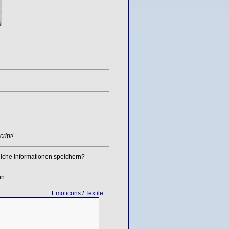
ript!
iche Informationen speichern?
in
Emoticons
/
Textile