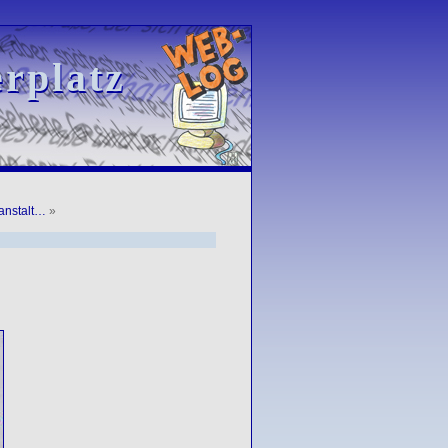
rplatz
rplatz
anstalt…
»