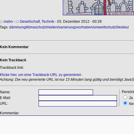
maho
-
Gesellschaft
,
Technik
- 03. Dezember 2012 - 00:28
Tags:
dämmung
/
klimaschutz
/
mieten
/
sanierungsvorhaben
/
umweltschutz
/
ökokiez
Kein Kommentar
Kein Trackback
Trackback link:
Klicke hier, um eine Trackback-URL zu generieren
Achtung: Die neu generierte URL ist nur 15 Minuten lang gültig und benötigt JavaSc
Persönl
Name:
E-Mail:
Ja
URL:
Ne
Kommentar: