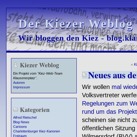
Der Kiezer Weblog
Der Kiezer Weblog
Wir bloggen den Kiez - blog.kla
Wir bloggen den Kiez - blog.kla
Kiezer Weblog
«
K
Neues aus d
Ein Projekt vom
"Kiez-Web-Team
Klausenerplatz"
.
Autoren
Wir wollen
mal wied
Impressum
Volksvertreter wer
Regelungen zum We
Kategorien
rund um das Projek
Alfred Rietschel
scheinen sie nicht 
Blog-News
öffentlichen Sitzun
Cartoons
Charlottenburger Kiez-Kanonen
Wilmersdorf (BVV) 
Freiraum