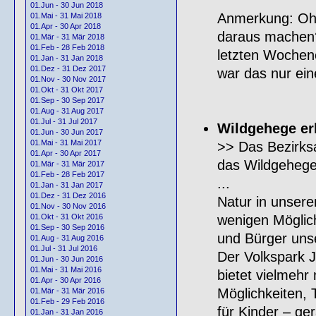
01.Jun - 30 Jun 2018
Anmerkung: Oh 
01.Mai - 31 Mai 2018
01.Apr - 30 Apr 2018
daraus machen?
01.Mär - 31 Mär 2018
01.Feb - 28 Feb 2018
letzten Wochene
01.Jan - 31 Jan 2018
01.Dez - 31 Dez 2017
war das nur eine
01.Nov - 30 Nov 2017
01.Okt - 31 Okt 2017
01.Sep - 30 Sep 2017
01.Aug - 31 Aug 2017
01.Jul - 31 Jul 2017
Wildgehege er
01.Jun - 30 Jun 2017
01.Mai - 31 Mai 2017
>> Das Bezirksa
01.Apr - 30 Apr 2017
das Wildgehege 
01.Mär - 31 Mär 2017
01.Feb - 28 Feb 2017
...
01.Jan - 31 Jan 2017
01.Dez - 31 Dez 2016
Natur in unsere
01.Nov - 30 Nov 2016
wenigen Möglich
01.Okt - 31 Okt 2016
01.Sep - 30 Sep 2016
und Bürger uns
01.Aug - 31 Aug 2016
01.Jul - 31 Jul 2016
Der Volkspark J
01.Jun - 30 Jun 2016
01.Mai - 31 Mai 2016
bietet vielmehr
01.Apr - 30 Apr 2016
Möglichkeiten, 
01.Mär - 31 Mär 2016
01.Feb - 29 Feb 2016
für Kinder – ge
01.Jan - 31 Jan 2016