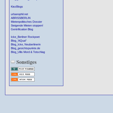
KiezBlogs
urbanophil.net
ABRISSBERLIN
Mietenpolitisches Dossier
Steigende Mieten stoppen!
Gentrification Blog
Icke_Berliner Rockpoet
Blog_'AQua!'
Blog_Icke, Neuberlinerin
Blog_gesichtspunkte.de
Blog_Ullis Mord & Totschlag
Sonstiges