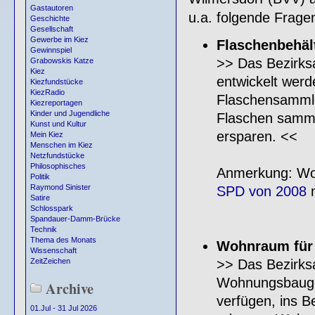
Gastautoren
u.a. folgende Frag
Geschichte
Gesellschaft
Gewerbe im Kiez
Flaschenbehäl
Gewinnspiel
>> Das Bezirksa
Grabowskis Katze
Kiez
entwickelt werd
Kiezfundstücke
KiezRadio
Flaschensammle
Kiezreportagen
Kinder und Jugendliche
Flaschen sammel
Kunst und Kultur
ersparen. <<
Mein Kiez
Menschen im Kiez
Netzfundstücke
Philosophisches
Anmerkung: Woll
Politik
Raymond Sinister
SPD von 2008
n
Satire
Schlosspark
Spandauer-Damm-Brücke
Technik
Thema des Monats
Wohnraum für
Wissenschaft
>> Das Bezirksa
ZeitZeichen
Wohnungsbauge
Archive
verfügen, ins 
01.Jul - 31 Jul 2026