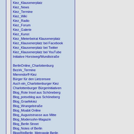
Kiez_Klausenerplatz
Kiez_News
Kiez_Termine
Kiez_Wiki
Kiez_Radio
Kiez_Forum
Kiez_Galerie
Kiez_Kunst
Kiez_Mieterbeirat Klausenerplatz
Kiez_Klausenerplatz bei Facebook
Kiez_Klausenerplatz bei Twitter
Kiez_Klausenerplatz bei YouTube
Initiative Horstweg/Wundtstraße
BerlinOnline_Charlottenburg
Bezirk_Termine
Mierendorff-Kiez
Bürger für den Lietzensee
Auch ein_Charlottenburger Kiez
Charlottenburger Bürgerinitiativen
Blog_Rote Insel aus Schöneberg
Blog_potseblog aus Schöneberg
Blog_Graefekiez
Blog_Wrangelstraße
Blog_Moabit Online
Blog_Auguststrasse aus Mitte
Blog_Modersohn-Magazin
Blog_Berlin Street
Blog_Notes of Berlin
Blog@inBerlin_Metropole Berlin