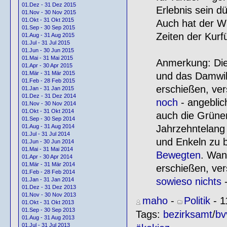
01.Dez - 31 Dez 2015
Erlebnis sein dü
01.Nov - 30 Nov 2015
01.Okt - 31 Okt 2015
Auch hat der Wi
01.Sep - 30 Sep 2015
Zeiten der Kurf
01.Aug - 31 Aug 2015
01.Jul - 31 Jul 2015
01.Jun - 30 Jun 2015
01.Mai - 31 Mai 2015
Anmerkung: Die 
01.Apr - 30 Apr 2015
01.Mär - 31 Mär 2015
und das Damwil
01.Feb - 28 Feb 2015
erschießen, ve
01.Jan - 31 Jan 2015
01.Dez - 31 Dez 2014
noch
- angeblic
01.Nov - 30 Nov 2014
01.Okt - 31 Okt 2014
auch die Grüne
01.Sep - 30 Sep 2014
Jahrzehntelang
01.Aug - 31 Aug 2014
01.Jul - 31 Jul 2014
und Enkeln zu 
01.Jun - 30 Jun 2014
01.Mai - 31 Mai 2014
Bewegten
. Wan
01.Apr - 30 Apr 2014
01.Mär - 31 Mär 2014
erschießen, ver
01.Feb - 28 Feb 2014
sowieso nichts
-
01.Jan - 31 Jan 2014
01.Dez - 31 Dez 2013
01.Nov - 30 Nov 2013
maho
-
Politik
- 1
01.Okt - 31 Okt 2013
01.Sep - 30 Sep 2013
Tags:
bezirksamt
/
bv
01.Aug - 31 Aug 2013
01.Jul - 31 Jul 2013